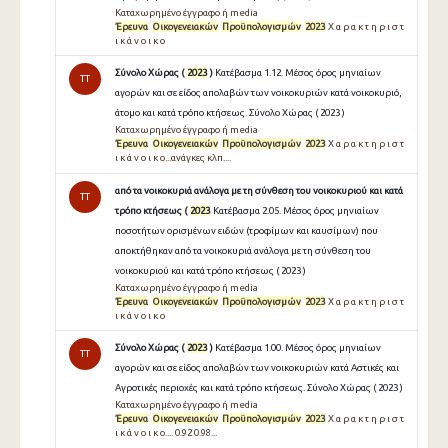
Καταχωρημένο έγγραφο ή media
Έρευνα
Οικογενειακών
Προϋπολογισμών
2023
Χ α ρ α κ τ η ρ ι σ τ
ι κ ά ν ο ι κ ο
Σύνολο Χώρας (
2023
)
Κατέβασμα 1.12. Μέσος όρος μηνιαίων
TT
αγορών και σε είδος απολαβών των νοικοκυριών κατά νοικοκυριό,
άτομο και κατά τρόπο κτήσεως. Σύνολο Χώρας ( 2023 )
Καταχωρημένο έγγραφο ή media
Έρευνα
Οικογενειακών
Προϋπολογισμών
2023
Χ α ρ α κ τ η ρ ι σ τ
ι κ ά ν ο ι κ ο...ανάγκες κλπ....
από τα νοικοκυριά ανάλογα με τη σύνθεση του νοικοκυριού και κατά
TT
τρόπο κτήσεως (
2023
Κατέβασμα 2.05. Μέσος όρος μηνιαίων
ποσοτήτων ορισμένων ειδών (τροφίμων και καυσίμων) που
αποκτήθηκαν από τα νοικοκυριά ανάλογα με τη σύνθεση του
νοικοκυριού και κατά τρόπο κτήσεως ( 2023 )
Καταχωρημένο έγγραφο ή media
Έρευνα
Οικογενειακών
Προϋπολογισμών
2023
Χ α ρ α κ τ η ρ ι σ τ
ι κ ά ν ο ι κ ο
Σύνολο Χώρας (
2023
)
Κατέβασμα 1.00. Μέσος όρος μηνιαίων
TT
αγορών και σε είδος απολαβών των νοικοκυριών κατά Αστικές και
Αγροτικές περιοχές και κατά τρόπο κτήσεως. Σύνολο Χώρας ( 2023 )
Καταχωρημένο έγγραφο ή media
Έρευνα
Οικογενειακών
Προϋπολογισμών
2023
Χ α ρ α κ τ η ρ ι σ τ
ι κ ά ν ο ι κ ο.... 0.92 0.98...