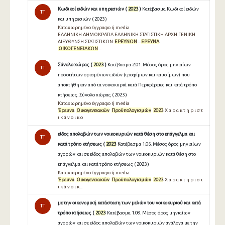
Κωδικοί ειδών και υπηρεσιών (
2023
)
Κατέβασμα Κωδικοί ειδών
TT
και υπηρεσιών ( 2023 )
Καταχωρημένο έγγραφο ή media
ΕΛΛΗΝΙΚΗ ΔΗΜΟΚΡΑΤΙΑ ΕΛΛΗΝΙΚΗ ΣΤΑΤΙΣΤΙΚΗ ΑΡΧΗ ΓΕΝΙΚΗ
ΔΙΕΥΘΥΝΣΗ ΣΤΑΤΙΣΤΙΚΩΝ
ΕΡΕΥΝΩΝ
...
ΕΡΕΥΝΑ
ΟΙΚΟΓΕΝΕΙΑΚΩΝ
...
Σύνολο χώρας (
2023
)
Κατέβασμα 2.01. Μέσος όρος μηνιαίων
TT
ποσοτήτων ορισμένων ειδών (τροφίμων και καυσίμων) που
αποκτήθηκαν από τα νοικοκυριά κατά Περιφέρειες και κατά τρόπο
κτήσεως. Σύνολο χώρας ( 2023 )
Καταχωρημένο έγγραφο ή media
Έρευνα
Οικογενειακών
Προϋπολογισμών
2023
Χ α ρ α κ τ η ρ ι σ τ
ι κ ά ν ο ι κ ο
είδος απολαβών των νοικοκυριών κατά θέση στο επάγγελμα και
TT
κατά τρόπο κτήσεως (
2023
Κατέβασμα 1.06. Μέσος όρος μηνιαίων
αγορών και σε είδος απολαβών των νοικοκυριών κατά θέση στο
επάγγελμα και κατά τρόπο κτήσεως ( 2023 )
Καταχωρημένο έγγραφο ή media
Έρευνα
Οικογενειακών
Προϋπολογισμών
2023
Χ α ρ α κ τ η ρ ι σ τ
ι κ ά ν ο ι κ...
με την οικονομική κατάσταση των μελών του νοικοκυριού και κατά
TT
τρόπο κτήσεως (
2023
Κατέβασμα 1.08. Μέσος όρος μηνιαίων
αγορών και σε είδος απολαβών των νοικοκυριών ανάλογα με την