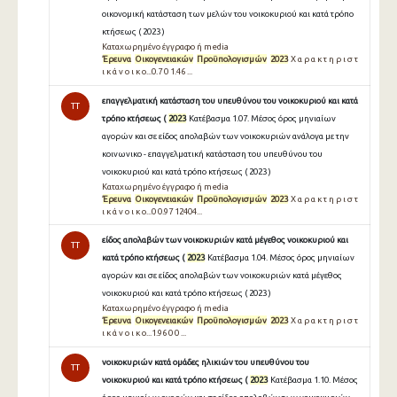
οικονομική κατάσταση των μελών του νοικοκυριού και κατά τρόπο
κτήσεως ( 2023 )
Καταχωρημένο έγγραφο ή media
Έρευνα
Οικογενειακών
Προϋπολογισμών
2023
Χ α ρ α κ τ η ρ ι σ τ
ι κ ά ν ο ι κ ο...0.7 0 1.46 ...
επαγγελματική κατάσταση του υπευθύνου του νοικοκυριού και κατά
TT
τρόπο κτήσεως (
2023
Κατέβασμα 1.07. Μέσος όρος μηνιαίων
αγορών και σε είδος απολαβών των νοικοκυριών ανάλογα με την
κοινωνικο - επαγγελματική κατάσταση του υπευθύνου του
νοικοκυριού και κατά τρόπο κτήσεως ( 2023 )
Καταχωρημένο έγγραφο ή media
Έρευνα
Οικογενειακών
Προϋπολογισμών
2023
Χ α ρ α κ τ η ρ ι σ τ
ι κ ά ν ο ι κ ο...0 0.97 12404...
είδος απολαβών των νοικοκυριών κατά μέγεθος νοικοκυριού και
TT
κατά τρόπο κτήσεως (
2023
Κατέβασμα 1.04. Μέσος όρος μηνιαίων
αγορών και σε είδος απολαβών των νοικοκυριών κατά μέγεθος
νοικοκυριού και κατά τρόπο κτήσεως ( 2023 )
Καταχωρημένο έγγραφο ή media
Έρευνα
Οικογενειακών
Προϋπολογισμών
2023
Χ α ρ α κ τ η ρ ι σ τ
ι κ ά ν ο ι κ ο...1.96 0 0 ...
νοικοκυριών κατά ομάδες ηλικιών του υπευθύνου του
TT
νοικοκυριού και κατά τρόπο κτήσεως (
2023
Κατέβασμα 1.10. Μέσος