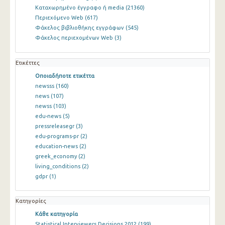
Καταχωρημένο έγγραφο ή media
(21360)
Περιεχόμενο Web
(617)
Φάκελος βιβλιοθήκης εγγράφων
(545)
Φάκελος περιεχομένων Web
(3)
Ετικέττες
Οποιαδήποτε ετικέττα
newsss
(160)
news
(107)
newss
(103)
edu-news
(5)
pressreleasegr
(3)
edu-programs-pr
(2)
education-news
(2)
greek_economy
(2)
living_conditions
(2)
gdpr
(1)
Κατηγορίες
Κάθε κατηγορία
Statistical Interviewers Decisions 2012
(199)