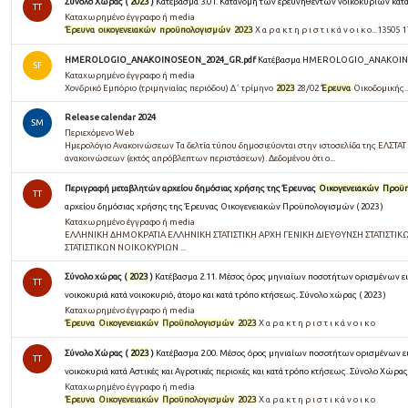
Σύνολο Χώρας (
2023
)
Κατέβασμα 3.01. Κατανομή των ερευνηθέντων νοικοκυριών κατά 
TT
Καταχωρημένο έγγραφο ή media
Έρευνα
οικογενειακών
προϋπολογισμών
2023
Χ α ρ α κ τ η ρ ι σ τ ι κ ά ν ο ι κ ο...13505 1
HMEROLOGIO_ANAKOINOSEON_2024_GR.pdf
Κατέβασμα HMEROLOGIO_ANAKOIN
SF
Καταχωρημένο έγγραφο ή media
Χονδρικό Εμπόριο (τριμηνιαίας περιόδου) Δ΄ τρίμηνο
2023
28/02
Έρευνα
Οικοδομικής..
Release calendar 2024
SM
Περιεχόμενο Web
Ημερολόγιο Ανακοινώσεων Τα δελτία τύπου δημοσιεύονται στην ιστοσελίδα της ΕΛΣΤΑΤ σ
ανακοινώσεων (εκτός απρόβλεπτων περιστάσεων). Δεδομένου ότι ο...
Περιγραφή μεταβλητών αρχείου δημόσιας χρήσης της Έρευνας
Οικογενειακών
Προϋ
TT
αρχείου δημόσιας χρήσης της Έρευνας Οικογενειακών Προϋπολογισμών ( 2023 )
Καταχωρημένο έγγραφο ή media
ΕΛΛΗΝΙΚΗ ΔΗΜΟΚΡΑΤΙΑ ΕΛΛΗΝΙΚΗ ΣΤΑΤΙΣΤΙΚΗ ΑΡΧΗ ΓΕΝΙΚΗ ΔΙΕΥΘΥΝΣΗ ΣΤΑΤΙΣΤΙ
ΣΤΑΤΙΣΤΙΚΩΝ ΝΟΙΚΟΚΥΡΙΩΝ ...
Σύνολο χώρας (
2023
)
Κατέβασμα 2.11. Μέσος όρος μηνιαίων ποσοτήτων ορισμένων ε
TT
νοικοκυριά κατά νοικοκυριό, άτομο και κατά τρόπο κτήσεως. Σύνολο χώρας ( 2023 )
Καταχωρημένο έγγραφο ή media
Έρευνα
Οικογενειακών
Προϋπολογισμών
2023
Χ α ρ α κ τ η ρ ι σ τ ι κ ά ν ο ι κ ο
Σύνολο Χώρας (
2023
)
Κατέβασμα 2.00. Μέσος όρος μηνιαίων ποσοτήτων ορισμένων ε
TT
νοικοκυριά κατά Αστικές και Αγροτικές περιοχές και κατά τρόπο κτήσεως. Σύνολο Χώρας 
Καταχωρημένο έγγραφο ή media
Έρευνα
Οικογενειακών
Προϋπολογισμών
2023
Χ α ρ α κ τ η ρ ι σ τ ι κ ά ν ο ι κ ο