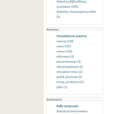
Φάκελος βιβλιοθήκης
εγγράφων
(545)
Φάκελος περιεχομένων Web
(3)
Ετικέττες
Οποιαδήποτε ετικέττα
newsss
(160)
news
(107)
newss
(103)
edu-news
(5)
pressreleasegr
(3)
edu-programs-pr
(2)
education-news
(2)
greek_economy
(2)
living_conditions
(2)
gdpr
(1)
Κατηγορίες
Κάθε κατηγορία
Statistical Interviewers