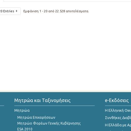
20 Entries
Εμφάνιση 1 - 20 από 22.528 αποτελέσματα.
Μητρώα και Ταξινομήσεις
e-Εκδόσεις
Μητρώα
Η Ελληνική Οι
Μητρώα Επιχειρήσεων
Συνθήκες Διαβ
Μητρώο Φορέων Γενικής Κυβέρνησης
Η Ελλάδα με Α
ESA 2010