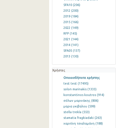
SFA10
(206)
2012
(200)
2019
(184)
2015
(166)
2022
(149)
RFP
(145)
2021
(144)
2014
(141)
SFA05
(137)
2013
(130)
Χρήστες
Οποιοσδήποτε χρήστης
test test
(17495)
solon marinakis
(1333)
konstantinos koutros
(914)
σόλων μαρινάκης
(806)
μαρια γκιβαλου
(599)
stella trekla
(553)
stamatia fragkiadaki
(263)
χαριτίνη τσιαλαμάνη
(188)