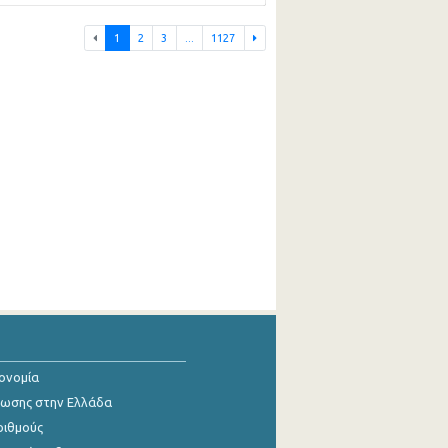
1
2
3
...
1127
κονομία
ίωσης στην Ελλάδα
ριθμούς