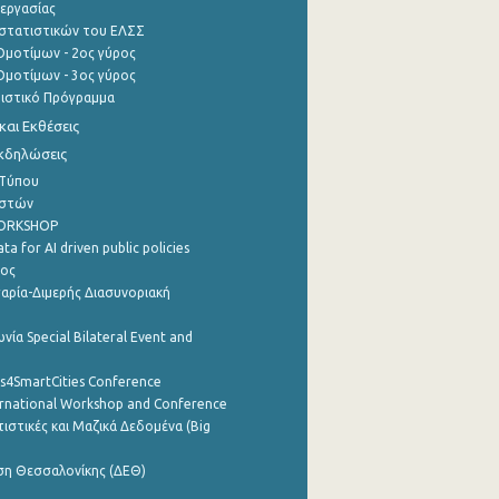
εργασίας
στατιστικών του ΕΛΣΣ
μοτίμων - 2ος γύρος
μοτίμων - 3ος γύρος
τιστικό Πρόγραμμα
αι Εκθέσεις
Εκδηλώσεις
 Τύπου
ηστών
WORKSHOP
a for AI driven public policies
ρος
αρία-Διμερής Διασυνοριακή
νία Special Bilateral Event and
cs4SmartCities Conference
ernational Workshop and Conference
ιστικές και Μαζικά Δεδομένα (Big
ση Θεσσαλονίκης (ΔΕΘ)