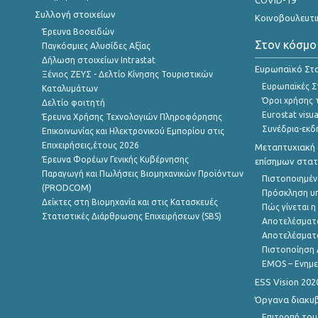
COVID-19
Συλλογή στοιχείων
Κοινοβουλευτι
Έρευνα Βοοειδών
Στον κόσμο
Παγκόσμιες Αλυσίδες Αξίας
Δήλωση στοιχείων Intrastat
Ευρωπαϊκό Στα
Ξένιος ΖΕΥΣ - Δελτίο Κίνησης Τουριστικών
Ευρωπαϊκές Στ
Καταλυμάτων
Όροι χρήσης 
Δελτίο φοιτητή
Eurostat visua
Έρευνα Χρήσης Τεχνολογιών Πληροφόρησης
Συνέδρια-εκδ
Επικοινωνίας και Ηλεκτρονικού Εμπορίου στις
Επιχειρήσεις,έτους 2026
Μεταπτυχιακή 
Έρευνα Φορέων Γενικής Κυβέρνησης
επίσημων στατ
Παραγωγή και Πωλήσεις Βιομηχανικών Προϊόντων
Πιστοποιημέν
(PRODCOM)
Πρόσκληση υ
Δείκτες στη Βιομηχανία και στις Κατασκευές
Πώς γίνεται 
Στατιστικές Διάρθρωσης Επιχειρήσεων (SBS)
Αποτελέσματ
Αποτελέσματ
Πιστοποίηση 
EMOS – Ενημε
ESS Vision 202
Όργανα διακυ
Επιτροπή του