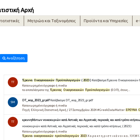
ατιστική Αρχή
τατιστικές
Μητρώα και Ταξινομήσεις
Προϊόντα και Υπηρεσίες
e
Αναζήτηση
Έρευνα
Οικογενειακών
Προϋπολογισμών
(
2023
)
Κατέβασμα Έρευνα Οικογενειακών 
TT
Καταχωρημένο έγγραφο ή media
τα αποτελέσματα της
Έρευνας
Οικογενειακών
Προϋπολογισμών
(ΕΟΠ), έτους...
DT_eop_2023_gr.pdf
Κατέβασμα DT_eop_2023_gr.pdf
SM
Καταχωρημένο έγγραφο ή media
Πηγή: Ελληνική Στατιστική Αρχή / 27 Σεπτεμβρίου 2024 #GreekDataMatter
ΕΡΕΥΝΑ
ερευνηθέντων νοικοκυριών κατά Αστικές και Αγροτικές περιοχές και κατά τρόπο κτήσε
TT
νοικοκυριών κατά Αστικές και Αγροτικές περιοχές και κατά τρόπο κτήσεως ( 2023 )
Καταχωρημένο έγγραφο ή media
Έρευνα
οικογενειακών
προϋπολογισμών
2023
Χ α ρ α κ τ η ρ ι σ τ ι κ ά ν ο ι κ ο...131341 