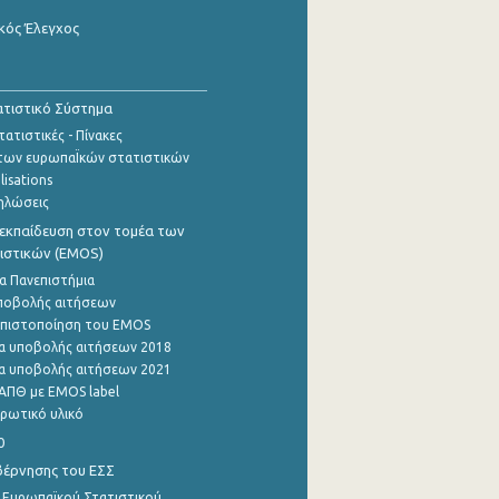
κός Έλεγχος
τιστικό Σύστημα
ατιστικές - Πίνακες
των ευρωπαΪκών στατιστικών
lisations
ηλώσεις
εκπαίδευση στον τομέα των
ιστικών (EMOS)
α Πανεπιστήμια
ποβολής αιτήσεων
η πιστοποίηση του EMOS
α υποβολής αιτήσεων 2018
α υποβολής αιτήσεων 2021
ΑΠΘ με EMOS label
ρωτικό υλικό
0
βέρνησης του ΕΣΣ
 Ευρωπαϊκού Στατιστικού