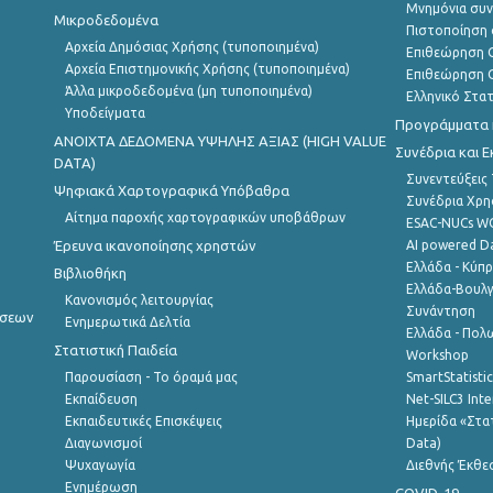
Μνημόνια συν
Μικροδεδομένα
Πιστοποίηση 
Αρχεία Δημόσιας Χρήσης (τυποποιημένα)
Επιθεώρηση Ο
Αρχεία Επιστημονικής Χρήσης (τυποποιημένα)
Επιθεώρηση Ο
Άλλα μικροδεδομένα (μη τυποποιημένα)
Ελληνικό Στα
Υποδείγματα
Προγράμματα κ
ANOIXTA ΔΕΔΟΜΕΝΑ ΥΨΗΛΗΣ ΑΞΙΑΣ (HIGH VALUE
Συνέδρια και 
DATA)
Συνεντεύξεις
Ψηφιακά Χαρτογραφικά Υπόβαθρα
Συνέδρια Χρ
Αίτημα παροχής χαρτογραφικών υποβάθρων
ESAC-NUCs 
Έρευνα ικανοποίησης χρηστών
AI powered Dat
Ελλάδα - Κύπ
Βιβλιοθήκη
Ελλάδα-Βουλγ
Κανονισμός λειτουργίας
Συνάντηση
ήσεων
Ενημερωτικά Δελτία
Ελλάδα - Πολω
Στατιστική Παιδεία
Workshop
Παρουσίαση - Το όραμά μας
SmartStatisti
Εκπαίδευση
Net-SILC3 Int
Εκπαιδευτικές Επισκέψεις
Ημερίδα «Στατ
Διαγωνισμοί
Data)
Ψυχαγωγία
Διεθνής Έκθε
Ενημέρωση