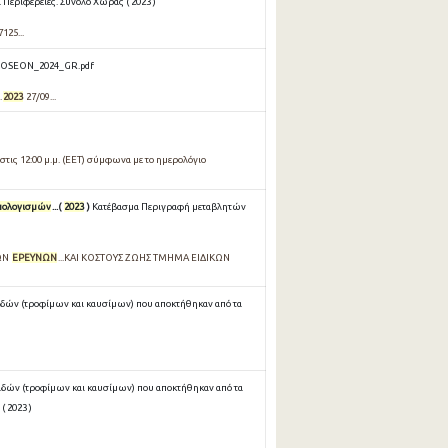
Περιφέρειες. Σύνολο Χώρας ( 2023 )
7125...
OSEON_2024_GR.pdf
.
2023
27/09...
τις 12:00 μ.μ. (EET) σύμφωνα με το ημερολόγιο
πολογισμών
...(
2023
)
Κατέβασμα Περιγραφή μεταβλητών
ΚΩΝ
ΕΡΕΥΝΩΝ
...ΚΑΙ ΚΟΣΤΟΥΣ ΖΩΗΣ ΤΜΗΜΑ ΕΙΔΙΚΩΝ
ιδών (τροφίμων και καυσίμων) που αποκτήθηκαν από τα
ιδών (τροφίμων και καυσίμων) που αποκτήθηκαν από τα
( 2023 )