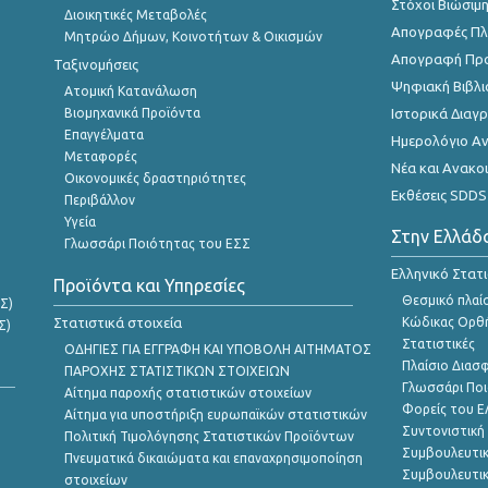
Στόχοι Βιώσιμ
Διοικητικές Μεταβολές
Απογραφές Πλη
Μητρώο Δήμων, Κοινοτήτων & Οικισμών
Απογραφή Πρ
Ταξινομήσεις
Ψηφιακή Βιβλι
Ατομική Κατανάλωση
Βιομηχανικά Προϊόντα
Ιστορικά Δια
Επαγγέλματα
Ημερολόγιο Α
Μεταφορές
Νέα και Ανακο
Οικονομικές δραστηριότητες
Εκθέσεις SDDS
Περιβάλλον
Υγεία
Στην Ελλάδ
Γλωσσάρι Ποιότητας του ΕΣΣ
Ελληνικό Στατ
Προϊόντα και Υπηρεσίες
Θεσμικό πλαί
Σ)
Στατιστικά στοιχεία
Κώδικας Ορθή
Σ)
Στατιστικές
ΟΔΗΓΙΕΣ ΓΙΑ ΕΓΓΡΑΦΗ ΚΑΙ ΥΠΟΒΟΛΗ ΑΙΤΗΜΑΤΟΣ
Πλαίσιο Διασ
ΠΑΡΟΧΗΣ ΣΤΑΤΙΣΤΙΚΩΝ ΣΤΟΙΧΕΙΩΝ
Γλωσσάρι Ποι
Αίτημα παροχής στατιστικών στοιχείων
Φορείς του 
Αίτημα για υποστήριξη ευρωπαϊκών στατιστικών
Συντονιστική
Πολιτική Τιμολόγησης Στατιστικών Προϊόντων
Συμβουλευτικ
Πνευματικά δικαιώματα και επαναχρησιμοποίηση
Συμβουλευτικ
στοιχείων