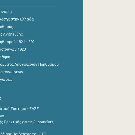
κονομία
ίωσης στην Ελλάδα
ριθμούς
ης Ανάπτυξης
θυσμού 1821 - 2021
οσφύγων 1923
οθήκη
γράμματα Απογραφών Πληθυσμού
νακοινώσεων
ινώσεις
α
ιστικό Σύστημα - ΕΛΣΣ
σιο
ς Πρακτικής για τις Ευρωπαϊκές
φάλισης Ποιότητας του ΕΣΣ