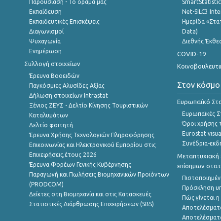
Παρουσίαση - Το όραμά μας
SmartStatisti
Εκπαίδευση
Net-SILC3 Int
Εκπαιδευτικές Επισκέψεις
Ημερίδα «Στατ
Διαγωνισμοί
Data)
Ψυχαγωγία
Διεθνής Έκθε
Ενημέρωση
COVID-19
Συλλογή στοιχείων
Κοινοβουλευτι
Έρευνα Βοοειδών
Στον κόσμο
Παγκόσμιες Αλυσίδες Αξίας
Δήλωση στοιχείων Intrastat
Ευρωπαϊκό Στα
Ξένιος ΖΕΥΣ - Δελτίο Κίνησης Τουριστικών
Ευρωπαϊκές Στ
Καταλυμάτων
Όροι χρήσης 
Δελτίο φοιτητή
Eurostat visua
Έρευνα Χρήσης Τεχνολογιών Πληροφόρησης
Συνέδρια-εκδ
Επικοινωνίας και Ηλεκτρονικού Εμπορίου στις
Επιχειρήσεις,έτους 2026
Μεταπτυχιακή 
Έρευνα Φορέων Γενικής Κυβέρνησης
επίσημων στατ
Παραγωγή και Πωλήσεις Βιομηχανικών Προϊόντων
Πιστοποιημέν
(PRODCOM)
Πρόσκληση υ
Δείκτες στη Βιομηχανία και στις Κατασκευές
Πώς γίνεται 
Στατιστικές Διάρθρωσης Επιχειρήσεων (SBS)
Αποτελέσματ
Αποτελέσματ