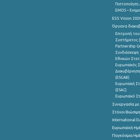
Πιστοποίηση 
EMOS – Ενημε
ESS Vision 202
Όργανα διακυ
Επιτροπή του
Συστήματος (
Partnership G
Συνδιάσκεψη 
Εθνικών Στατ
Ευρωπαϊκός Σ
Διακυβέρνηση
(ESGAB)
Ευρωπαϊκή Στ
(ESAC)
Ευρωπαϊκό Στ
Συνεργασία με
Στόχοι Βιώσιμ
International D
Ευρωπαϊκή Ημέ
Παγκόσμια Ημέ