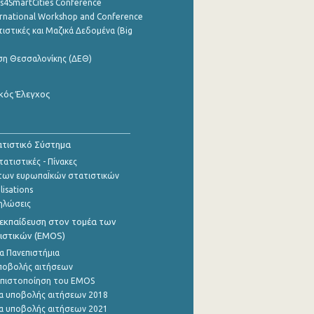
cs4SmartCities Conference
ernational Workshop and Conference
ιστικές και Μαζικά Δεδομένα (Big
ση Θεσσαλονίκης (ΔΕΘ)
κός Έλεγχος
τιστικό Σύστημα
ατιστικές - Πίνακες
των ευρωπαΪκών στατιστικών
lisations
ηλώσεις
εκπαίδευση στον τομέα των
ιστικών (EMOS)
α Πανεπιστήμια
ποβολής αιτήσεων
η πιστοποίηση του EMOS
α υποβολής αιτήσεων 2018
α υποβολής αιτήσεων 2021