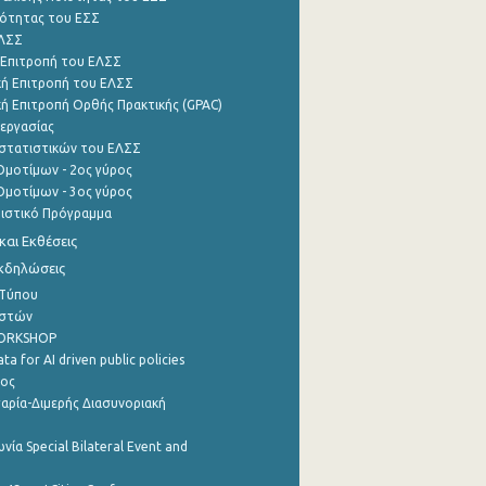
ότητας του ΕΣΣ
ΕΛΣΣ
 Επιτροπή του ΕΛΣΣ
ή Επιτροπή του ΕΛΣΣ
ή Επιτροπή Ορθής Πρακτικής (GPAC)
εργασίας
στατιστικών του ΕΛΣΣ
μοτίμων - 2ος γύρος
μοτίμων - 3ος γύρος
τιστικό Πρόγραμμα
αι Εκθέσεις
Εκδηλώσεις
 Τύπου
ηστών
WORKSHOP
a for AI driven public policies
ρος
αρία-Διμερής Διασυνοριακή
νία Special Bilateral Event and