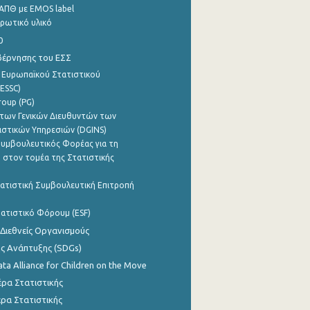
ΑΠΘ με EMOS label
ρωτικό υλικό
0
βέρνησης του ΕΣΣ
 Ευρωπαϊκού Στατιστικού
ESSC)
roup (PG)
των Γενικών Διευθυντών των
ιστικών Υπηρεσιών (DGINS)
υμβουλευτικός Φορέας για τη
 στον τομέα της Στατιστικής
ατιστική Συμβουλευτική Επιτροπή
ατιστικό Φόρουμ (ESF)
 Διεθνείς Οργανισμούς
ης Ανάπτυξης (SDGs)
ata Alliance for Children on the Move
ρα Στατιστικής
ρα Στατιστικής