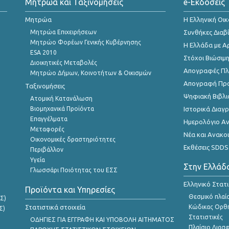
Μητρώα και Ταξινομήσεις
e-Εκδόσεις
Μητρώα
Η Ελληνική Οι
Μητρώα Επιχειρήσεων
Συνθήκες Διαβ
Μητρώο Φορέων Γενικής Κυβέρνησης
Η Ελλάδα με Α
ESA 2010
Στόχοι Βιώσιμ
Διοικητικές Μεταβολές
Απογραφές Πλη
Μητρώο Δήμων, Κοινοτήτων & Οικισμών
Απογραφή Πρ
Ταξινομήσεις
Ψηφιακή Βιβλι
Ατομική Κατανάλωση
Βιομηχανικά Προϊόντα
Ιστορικά Δια
Επαγγέλματα
Ημερολόγιο Α
Μεταφορές
Νέα και Ανακο
Οικονομικές δραστηριότητες
Εκθέσεις SDDS
Περιβάλλον
Υγεία
Στην Ελλάδ
Γλωσσάρι Ποιότητας του ΕΣΣ
Ελληνικό Στατ
Προϊόντα και Υπηρεσίες
Θεσμικό πλαί
Σ)
Στατιστικά στοιχεία
Κώδικας Ορθή
Σ)
Στατιστικές
ΟΔΗΓΙΕΣ ΓΙΑ ΕΓΓΡΑΦΗ ΚΑΙ ΥΠΟΒΟΛΗ ΑΙΤΗΜΑΤΟΣ
Πλαίσιο Διασ