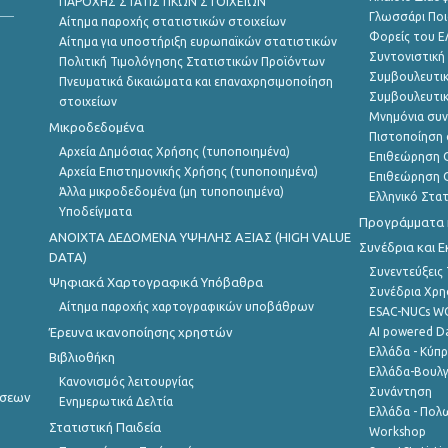
ΠΑΡΟΧΗΣ ΣΤΑΤΙΣΤΙΚΩΝ ΣΤΟΙΧΕΙΩΝ
Γλωσσάρι Ποι
Αίτημα παροχής στατιστικών στοιχείων
Φορείς του 
Αίτημα για υποστήριξη ευρωπαϊκών στατιστικών
Συντονιστική
Πολιτική Τιμολόγησης Στατιστικών Προϊόντων
Συμβουλευτικ
Πνευματικά δικαιώματα και επαναχρησιμοποίηση
Συμβουλευτικ
στοιχείων
Μνημόνια συν
Μικροδεδομένα
Πιστοποίηση 
Αρχεία Δημόσιας Χρήσης (τυποποιημένα)
Επιθεώρηση Ο
Αρχεία Επιστημονικής Χρήσης (τυποποιημένα)
Επιθεώρηση Ο
Άλλα μικροδεδομένα (μη τυποποιημένα)
Ελληνικό Στα
Υποδείγματα
Προγράμματα κ
ANOIXTA ΔΕΔΟΜΕΝΑ ΥΨΗΛΗΣ ΑΞΙΑΣ (HIGH VALUE
Συνέδρια και 
DATA)
Συνεντεύξεις
Ψηφιακά Χαρτογραφικά Υπόβαθρα
Συνέδρια Χρ
Αίτημα παροχής χαρτογραφικών υποβάθρων
ESAC-NUCs 
Έρευνα ικανοποίησης χρηστών
AI powered Dat
Ελλάδα - Κύπ
Βιβλιοθήκη
Ελλάδα-Βουλγ
Κανονισμός λειτουργίας
Συνάντηση
ήσεων
Ενημερωτικά Δελτία
Ελλάδα - Πολω
Στατιστική Παιδεία
Workshop