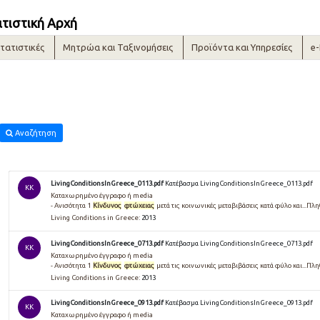
ατιστική Αρχή
τατιστικές
Μητρώα και Ταξινομήσεις
Προϊόντα και Υπηρεσίες
e
Αναζήτηση
LivingConditionsInGreece_0113.pdf
Κατέβασμα LivingConditionsInGreece_0113.pdf
KK
Καταχωρημένο έγγραφο ή media
- Ανισότητα 1
Κίνδυνος
φτώχειας
μετά τις κοινωνικές μεταβιβάσεις κατά φύλο και...Π
Living Conditions in Greece:
2013
LivingConditionsInGreece_0713.pdf
Κατέβασμα LivingConditionsInGreece_0713.pdf
KK
Καταχωρημένο έγγραφο ή media
- Ανισότητα 1
Κίνδυνος
φτώχειας
μετά τις κοινωνικές μεταβιβάσεις κατά φύλο και...Π
Living Conditions in Greece:
2013
LivingConditionsInGreece_0913.pdf
Κατέβασμα LivingConditionsInGreece_0913.pdf
KK
Καταχωρημένο έγγραφο ή media