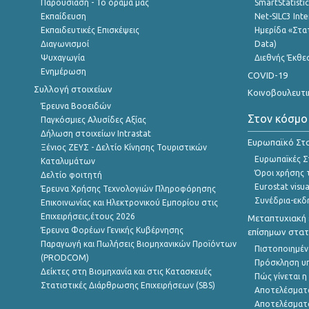
Παρουσίαση - Το όραμά μας
SmartStatisti
Εκπαίδευση
Net-SILC3 Int
Εκπαιδευτικές Επισκέψεις
Ημερίδα «Στατ
Διαγωνισμοί
Data)
Ψυχαγωγία
Διεθνής Έκθε
Ενημέρωση
COVID-19
Συλλογή στοιχείων
Κοινοβουλευτι
Έρευνα Βοοειδών
Στον κόσμο
Παγκόσμιες Αλυσίδες Αξίας
Δήλωση στοιχείων Intrastat
Ευρωπαϊκό Στα
Ξένιος ΖΕΥΣ - Δελτίο Κίνησης Τουριστικών
Ευρωπαϊκές Στ
Καταλυμάτων
Όροι χρήσης 
Δελτίο φοιτητή
Eurostat visua
Έρευνα Χρήσης Τεχνολογιών Πληροφόρησης
Συνέδρια-εκδ
Επικοινωνίας και Ηλεκτρονικού Εμπορίου στις
Επιχειρήσεις,έτους 2026
Μεταπτυχιακή 
Έρευνα Φορέων Γενικής Κυβέρνησης
επίσημων στατ
Παραγωγή και Πωλήσεις Βιομηχανικών Προϊόντων
Πιστοποιημέν
(PRODCOM)
Πρόσκληση υ
Δείκτες στη Βιομηχανία και στις Κατασκευές
Πώς γίνεται 
Στατιστικές Διάρθρωσης Επιχειρήσεων (SBS)
Αποτελέσματ
Αποτελέσματ