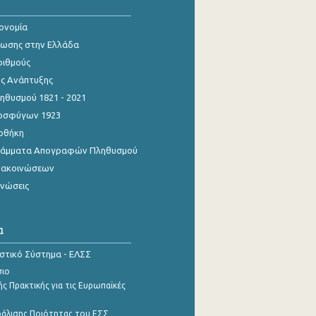
κονομία
ίωσης στην Ελλάδα
ριθμούς
ης Ανάπτυξης
θυσμού 1821 - 2021
οσφύγων 1923
οθήκη
γράμματα Απογραφών Πληθυσμού
νακοινώσεων
ινώσεις
α
ιστικό Σύστημα - ΕΛΣΣ
σιο
ς Πρακτικής για τις Ευρωπαϊκές
φάλισης Ποιότητας του ΕΣΣ