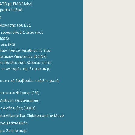
ΑΠΘ με EMOS label
ρωτικό υλικό
0
βέρνησης του ΕΣΣ
 Ευρωπαϊκού Στατιστικού
ESSC)
roup (PG)
των Γενικών Διευθυντών των
ιστικών Υπηρεσιών (DGINS)
υμβουλευτικός Φορέας για τη
 στον τομέα της Στατιστικής
ατιστική Συμβουλευτική Επιτροπή
ατιστικό Φόρουμ (ESF)
 Διεθνείς Οργανισμούς
ης Ανάπτυξης (SDGs)
ata Alliance for Children on the Move
ρα Στατιστικής
ρα Στατιστικής