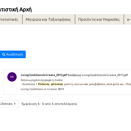
ατιστική Αρχή
τατιστικές
Μητρώα και Ταξινομήσεις
Προϊόντα και Υπηρεσίες
e
Αναζήτηση
LivingConditionsInGreece_0413.pdf
Κατέβασμα LivingConditionsInGreece_0413.pdf
KK
Καταχωρημένο έγγραφο ή media
- Ανισότητα 1
Κίνδυνος
φτώχειας
μετά τις κοινωνικές μεταβιβάσεις κατά φύλο και...Π
Living Conditions in Greece:
2013
5 Entries
Εμφάνιση 6 - 6 από 6 αποτελέσματα.