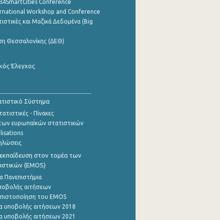
cs4SmartCities Conference
ernational Workshop and Conference
ιστικές και Μαζικά Δεδομένα (Big
ση Θεσσαλονίκης (ΔΕΘ)
κός Έλεγχος
τιστικό Σύστημα
ατιστικές - Πίνακες
των ευρωπαΪκών στατιστικών
lisations
ηλώσεις
εκπαίδευση στον τομέα των
ιστικών (EMOS)
α Πανεπιστήμια
ποβολής αιτήσεων
η πιστοποίηση του EMOS
α υποβολής αιτήσεων 2018
α υποβολής αιτήσεων 2021