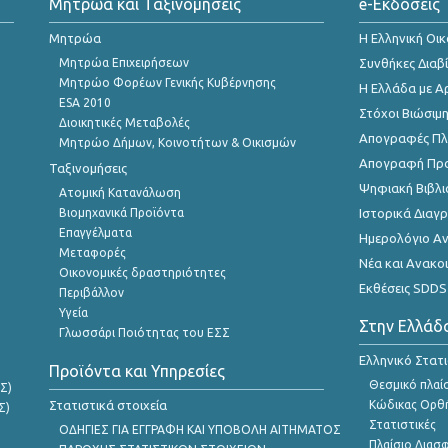
Μητρώα και Ταξινομήσεις
e-Εκδόσεις
Μητρώα
Η Ελληνική Οι
Μητρώα Επιχειρήσεων
Συνθήκες Διαβ
Μητρώο Φορέων Γενικής Κυβέρνησης
Η Ελλάδα με Α
ESA 2010
Στόχοι Βιώσιμ
Διοικητικές Μεταβολές
Απογραφές Πλη
Μητρώο Δήμων, Κοινοτήτων & Οικισμών
Απογραφή Πρ
Ταξινομήσεις
Ψηφιακή Βιβλι
Ατομική Κατανάλωση
Βιομηχανικά Προϊόντα
Ιστορικά Δια
Επαγγέλματα
Ημερολόγιο Α
Μεταφορές
Νέα και Ανακο
Οικονομικές δραστηριότητες
Εκθέσεις SDDS
Περιβάλλον
Υγεία
Στην Ελλάδ
Γλωσσάρι Ποιότητας του ΕΣΣ
Ελληνικό Στατ
Προϊόντα και Υπηρεσίες
Θεσμικό πλαί
Σ)
Στατιστικά στοιχεία
Κώδικας Ορθή
Σ)
Στατιστικές
ΟΔΗΓΙΕΣ ΓΙΑ ΕΓΓΡΑΦΗ ΚΑΙ ΥΠΟΒΟΛΗ ΑΙΤΗΜΑΤΟΣ
Πλαίσιο Διασ