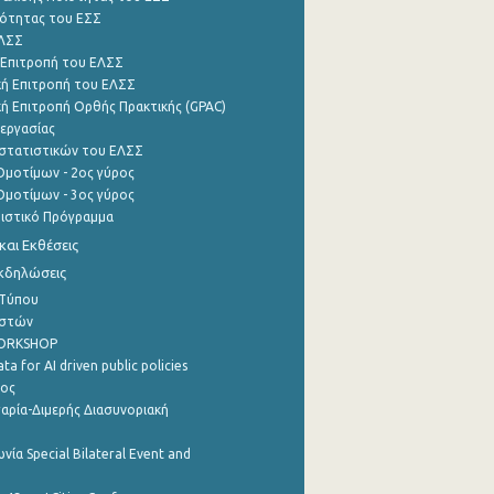
ότητας του ΕΣΣ
ΕΛΣΣ
 Επιτροπή του ΕΛΣΣ
ή Επιτροπή του ΕΛΣΣ
ή Επιτροπή Ορθής Πρακτικής (GPAC)
εργασίας
στατιστικών του ΕΛΣΣ
μοτίμων - 2ος γύρος
μοτίμων - 3ος γύρος
τιστικό Πρόγραμμα
αι Εκθέσεις
Εκδηλώσεις
 Τύπου
ηστών
WORKSHOP
a for AI driven public policies
ρος
αρία-Διμερής Διασυνοριακή
νία Special Bilateral Event and