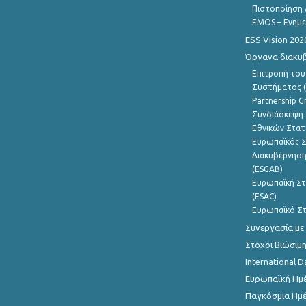
Πιστοποίηση 
EMOS – Ενημε
ESS Vision 202
Όργανα διακυ
Επιτροπή του
Συστήματος (
Partnership G
Συνδιάσκεψη 
Εθνικών Στατ
Ευρωπαϊκός Σ
Διακυβέρνηση
(ESGAB)
Ευρωπαϊκή Στ
(ESAC)
Ευρωπαϊκό Στ
Συνεργασία με
Στόχοι Βιώσιμ
International D
Ευρωπαϊκή Ημέ
Παγκόσμια Ημέ