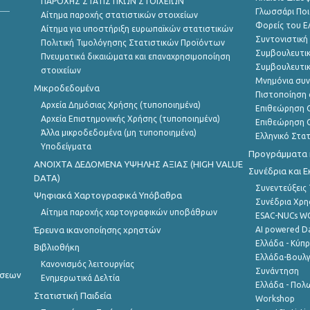
ΠΑΡΟΧΗΣ ΣΤΑΤΙΣΤΙΚΩΝ ΣΤΟΙΧΕΙΩΝ
Γλωσσάρι Ποι
Αίτημα παροχής στατιστικών στοιχείων
Φορείς του 
Αίτημα για υποστήριξη ευρωπαϊκών στατιστικών
Συντονιστική
Πολιτική Τιμολόγησης Στατιστικών Προϊόντων
Συμβουλευτικ
Πνευματικά δικαιώματα και επαναχρησιμοποίηση
Συμβουλευτικ
στοιχείων
Μνημόνια συν
Μικροδεδομένα
Πιστοποίηση 
Αρχεία Δημόσιας Χρήσης (τυποποιημένα)
Επιθεώρηση Ο
Αρχεία Επιστημονικής Χρήσης (τυποποιημένα)
Επιθεώρηση Ο
Άλλα μικροδεδομένα (μη τυποποιημένα)
Ελληνικό Στα
Υποδείγματα
Προγράμματα κ
ANOIXTA ΔΕΔΟΜΕΝΑ ΥΨΗΛΗΣ ΑΞΙΑΣ (HIGH VALUE
Συνέδρια και 
DATA)
Συνεντεύξεις
Ψηφιακά Χαρτογραφικά Υπόβαθρα
Συνέδρια Χρ
Αίτημα παροχής χαρτογραφικών υποβάθρων
ESAC-NUCs 
Έρευνα ικανοποίησης χρηστών
AI powered Dat
Ελλάδα - Κύπ
Βιβλιοθήκη
Ελλάδα-Βουλγ
Κανονισμός λειτουργίας
Συνάντηση
ήσεων
Ενημερωτικά Δελτία
Ελλάδα - Πολω
Στατιστική Παιδεία
Workshop