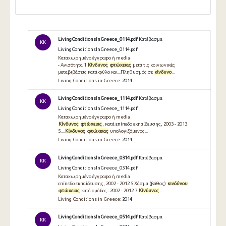
LivingConditionsInGreece_0114.pdf
Κατέβασμα
KK
LivingConditionsInGreece_0114.pdf
Καταχωρημένο έγγραφο ή media
- Ανισότητα 1
Κίνδυνος
φτώχειας
μετά τις κοινωνικές
μεταβιβάσεις κατά φύλο και...Πληθυσμός σε
κίνδυνο
...
Living Conditions in Greece:
2014
LivingConditionsInGreece_1114.pdf
Κατέβασμα
KK
LivingConditionsInGreece_1114.pdf
Καταχωρημένο έγγραφο ή media
Κίνδυνος
φτώχειας
, κατά επίπεδο εκπαίδευσης, 2003 - 2013
5....
Κίνδυνος
φτώχειας
υπολογιζόμενος...
Living Conditions in Greece:
2014
LivingConditionsInGreece_0314.pdf
Κατέβασμα
KK
LivingConditionsInGreece_0314.pdf
Καταχωρημένο έγγραφο ή media
επίπεδο εκπαίδευσης, 2002 - 2012 5 Xάσμα (βάθος)
κινδύνου
φτώχειας
κατά ομάδες...2002 - 2012 7
Κίνδυνος
...
Living Conditions in Greece:
2014
LivingConditionsInGreece_0514.pdf
Κατέβασμα
KK