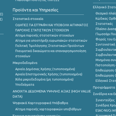
Ελληνικό Στατ
Προϊόντα και Υπηρεσίες
Θεσμικό πλαί
Σ)
Στατιστικά στοιχεία
Κώδικας Ορθή
Σ)
Στατιστικές
ΟΔΗΓΙΕΣ ΓΙΑ ΕΓΓΡΑΦΗ ΚΑΙ ΥΠΟΒΟΛΗ ΑΙΤΗΜΑΤΟΣ
Πλαίσιο Διασ
ΠΑΡΟΧΗΣ ΣΤΑΤΙΣΤΙΚΩΝ ΣΤΟΙΧΕΙΩΝ
Γλωσσάρι Ποι
Αίτημα παροχής στατιστικών στοιχείων
Φορείς του 
Αίτημα για υποστήριξη ευρωπαϊκών στατιστικών
Συντονιστική
Πολιτική Τιμολόγησης Στατιστικών Προϊόντων
Συμβουλευτικ
Πνευματικά δικαιώματα και επαναχρησιμοποίηση
Συμβουλευτικ
στοιχείων
Μνημόνια συν
Μικροδεδομένα
Πιστοποίηση 
Αρχεία Δημόσιας Χρήσης (τυποποιημένα)
Επιθεώρηση Ο
Αρχεία Επιστημονικής Χρήσης (τυποποιημένα)
Επιθεώρηση Ο
Άλλα μικροδεδομένα (μη τυποποιημένα)
Ελληνικό Στα
Υποδείγματα
Προγράμματα κ
ANOIXTA ΔΕΔΟΜΕΝΑ ΥΨΗΛΗΣ ΑΞΙΑΣ (HIGH VALUE
Συνέδρια και 
DATA)
Συνεντεύξεις
Ψηφιακά Χαρτογραφικά Υπόβαθρα
Συνέδρια Χρ
Αίτημα παροχής χαρτογραφικών υποβάθρων
ESAC-NUCs 
Έρευνα ικανοποίησης χρηστών
AI powered Dat