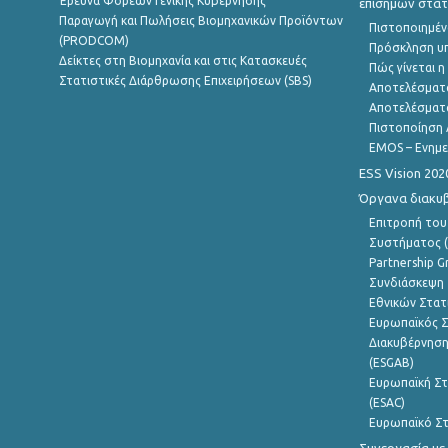
Έρευνα Φορέων Γενικής Κυβέρνησης
επίσημων στατ
Παραγωγή και Πωλήσεις Βιομηχανικών Προϊόντων
Πιστοποιημέν
(PRODCOM)
Πρόσκληση υ
Δείκτες στη Βιομηχανία και στις Κατασκευές
Πώς γίνεται 
Στατιστικές Διάρθρωσης Επιχειρήσεων (SBS)
Αποτελέσματ
Αποτελέσματ
Πιστοποίηση 
EMOS – Ενημε
ESS Vision 202
Όργανα διακυ
Επιτροπή του
Συστήματος (
Partnership G
Συνδιάσκεψη 
Εθνικών Στατ
Ευρωπαϊκός Σ
Διακυβέρνηση
(ESGAB)
Ευρωπαϊκή Στ
(ESAC)
Ευρωπαϊκό Στ