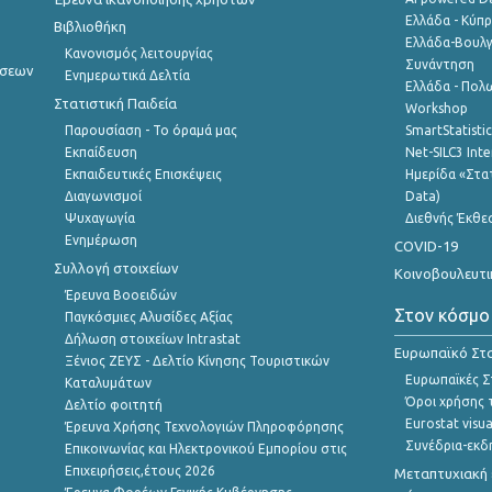
Ελλάδα - Κύπ
Βιβλιοθήκη
Ελλάδα-Βουλγ
Κανονισμός λειτουργίας
Συνάντηση
ήσεων
Ενημερωτικά Δελτία
Ελλάδα - Πολω
Στατιστική Παιδεία
Workshop
Παρουσίαση - Το όραμά μας
SmartStatisti
Εκπαίδευση
Net-SILC3 Int
Εκπαιδευτικές Επισκέψεις
Ημερίδα «Στατ
Διαγωνισμοί
Data)
Ψυχαγωγία
Διεθνής Έκθε
Ενημέρωση
COVID-19
Συλλογή στοιχείων
Κοινοβουλευτι
Έρευνα Βοοειδών
Στον κόσμο
Παγκόσμιες Αλυσίδες Αξίας
Δήλωση στοιχείων Intrastat
Ευρωπαϊκό Στα
Ξένιος ΖΕΥΣ - Δελτίο Κίνησης Τουριστικών
Ευρωπαϊκές Στ
Καταλυμάτων
Όροι χρήσης 
Δελτίο φοιτητή
Eurostat visua
Έρευνα Χρήσης Τεχνολογιών Πληροφόρησης
Συνέδρια-εκδ
Επικοινωνίας και Ηλεκτρονικού Εμπορίου στις
Επιχειρήσεις,έτους 2026
Μεταπτυχιακή 