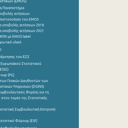
ιστικών (EMOS)
α Πανεπιστήμια
ποβολής αιτήσεων
η πιστοποίηση του EMOS
α υποβολής αιτήσεων 2018
α υποβολής αιτήσεων 2021
ΑΠΘ με EMOS label
ρωτικό υλικό
0
βέρνησης του ΕΣΣ
 Ευρωπαϊκού Στατιστικού
ESSC)
roup (PG)
των Γενικών Διευθυντών των
ιστικών Υπηρεσιών (DGINS)
υμβουλευτικός Φορέας για τη
 στον τομέα της Στατιστικής
ατιστική Συμβουλευτική Επιτροπή
ατιστικό Φόρουμ (ESF)