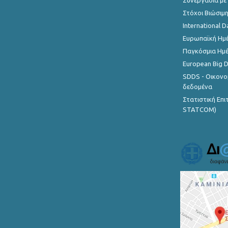
Συνεργασία με
Στόχοι Βιώσιμ
International D
Ευρωπαϊκή Ημέ
Παγκόσμια Ημέ
European Big 
SDDS - Οικονο
δεδομένα
Στατιστική Επ
STATCOM)