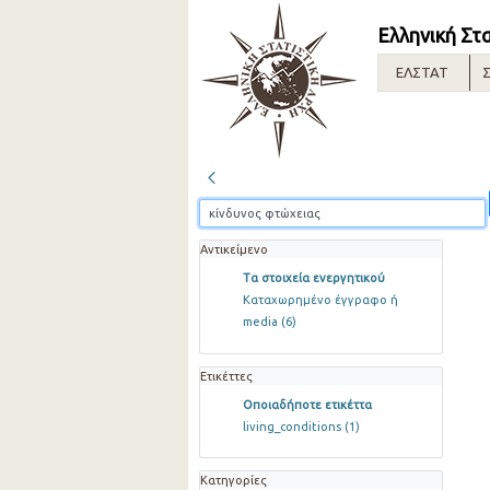
Ελληνική Στ
ΕΛΣΤΑΤ
Σ
Αντικείμενο
Τα στοιχεία ενεργητικού
Καταχωρημένο έγγραφο ή
media
(6)
Ετικέττες
Οποιαδήποτε ετικέττα
living_conditions
(1)
Κατηγορίες