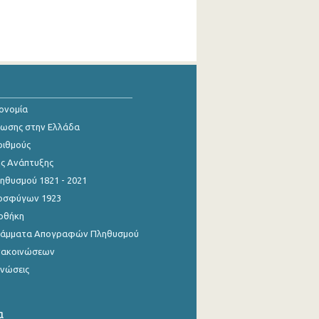
κονομία
ίωσης στην Ελλάδα
ριθμούς
ης Ανάπτυξης
θυσμού 1821 - 2021
οσφύγων 1923
οθήκη
γράμματα Απογραφών Πληθυσμού
νακοινώσεων
ινώσεις
α