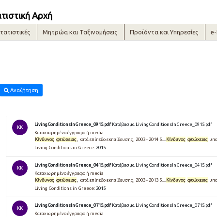
ατιστική Αρχή
τατιστικές
Μητρώα και Ταξινομήσεις
Προϊόντα και Υπηρεσίες
e
Αναζήτηση
LivingConditionsInGreece_0915.pdf
Κατέβασμα LivingConditionsInGreece_0915.pdf
KK
Καταχωρημένο έγγραφο ή media
Κίνδυνος
φτώχειας
, κατά επίπεδο εκπαίδευσης, 2003 - 2014 5....
Κίνδυνος
φτώχειας
υπο
Living Conditions in Greece:
2015
LivingConditionsInGreece_0415.pdf
Κατέβασμα LivingConditionsInGreece_0415.pdf
KK
Καταχωρημένο έγγραφο ή media
Κίνδυνος
φτώχειας
, κατά επίπεδο εκπαίδευσης, 2003 - 2013 5....
Κίνδυνος
φτώχειας
υπο
Living Conditions in Greece:
2015
LivingConditionsInGreece_0715.pdf
Κατέβασμα LivingConditionsInGreece_0715.pdf
KK
Καταχωρημένο έγγραφο ή media