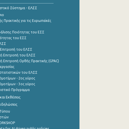
ιστικό Σύστημα - ΕΛΣΣ
σιο
ς Πρακτικής για τις Ευρωπαϊκές
φάλισης Ποιότητας του ΕΣΣ
ότητας του ΕΣΣ
ΕΛΣΣ
 Επιτροπή του ΕΛΣΣ
ή Επιτροπή του ΕΛΣΣ
ή Επιτροπή Ορθής Πρακτικής (GPAC)
εργασίας
στατιστικών του ΕΛΣΣ
μοτίμων - 2ος γύρος
μοτίμων - 3ος γύρος
τιστικό Πρόγραμμα
αι Εκθέσεις
Εκδηλώσεις
 Τύπου
ηστών
WORKSHOP
a for AI driven public policies