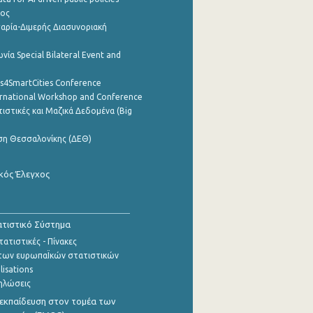
ρος
αρία-Διμερής Διασυνοριακή
νία Special Bilateral Event and
cs4SmartCities Conference
ernational Workshop and Conference
ιστικές και Μαζικά Δεδομένα (Big
ση Θεσσαλονίκης (ΔΕΘ)
κός Έλεγχος
τιστικό Σύστημα
ατιστικές - Πίνακες
των ευρωπαΪκών στατιστικών
lisations
ηλώσεις
εκπαίδευση στον τομέα των