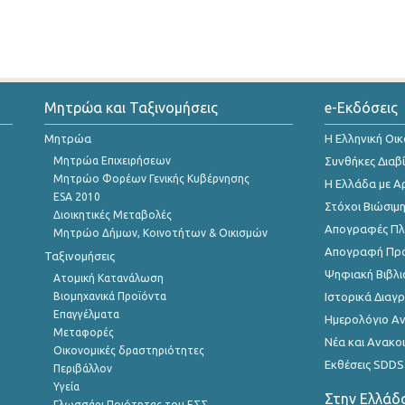
Μητρώα και Ταξινομήσεις
e-Εκδόσεις
Μητρώα
Η Ελληνική Οι
Μητρώα Επιχειρήσεων
Συνθήκες Διαβ
Μητρώο Φορέων Γενικής Κυβέρνησης
Η Ελλάδα με Α
ESA 2010
Στόχοι Βιώσιμ
Διοικητικές Μεταβολές
Απογραφές Πλη
Μητρώο Δήμων, Κοινοτήτων & Οικισμών
Απογραφή Πρ
Ταξινομήσεις
Ψηφιακή Βιβλι
Ατομική Κατανάλωση
Βιομηχανικά Προϊόντα
Ιστορικά Δια
Επαγγέλματα
Ημερολόγιο Α
Μεταφορές
Νέα και Ανακο
Οικονομικές δραστηριότητες
Εκθέσεις SDDS
Περιβάλλον
Υγεία
Στην Ελλάδ
Γλωσσάρι Ποιότητας του ΕΣΣ