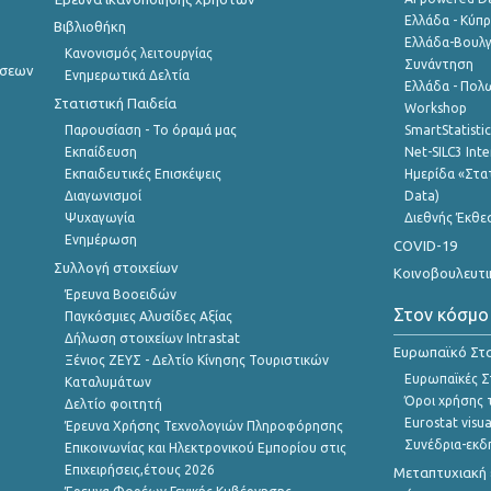
Ελλάδα - Κύπ
Βιβλιοθήκη
Ελλάδα-Βουλγ
Κανονισμός λειτουργίας
Συνάντηση
ήσεων
Ενημερωτικά Δελτία
Ελλάδα - Πολω
Στατιστική Παιδεία
Workshop
Παρουσίαση - Το όραμά μας
SmartStatisti
Εκπαίδευση
Net-SILC3 Int
Εκπαιδευτικές Επισκέψεις
Ημερίδα «Στατ
Διαγωνισμοί
Data)
Ψυχαγωγία
Διεθνής Έκθε
Ενημέρωση
COVID-19
Συλλογή στοιχείων
Κοινοβουλευτι
Έρευνα Βοοειδών
Στον κόσμο
Παγκόσμιες Αλυσίδες Αξίας
Δήλωση στοιχείων Intrastat
Ευρωπαϊκό Στα
Ξένιος ΖΕΥΣ - Δελτίο Κίνησης Τουριστικών
Ευρωπαϊκές Στ
Καταλυμάτων
Όροι χρήσης 
Δελτίο φοιτητή
Eurostat visua
Έρευνα Χρήσης Τεχνολογιών Πληροφόρησης
Συνέδρια-εκδ
Επικοινωνίας και Ηλεκτρονικού Εμπορίου στις
Επιχειρήσεις,έτους 2026
Μεταπτυχιακή 