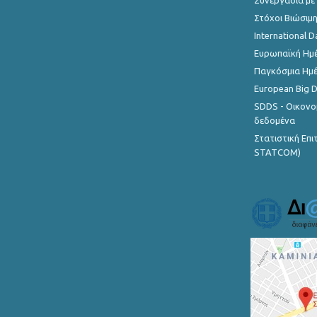
Συνεργασία με
Στόχοι Βιώσιμ
International D
Ευρωπαϊκή Ημέ
Παγκόσμια Ημέ
European Big 
SDDS - Οικονο
δεδομένα
Στατιστική Επ
STATCOM)