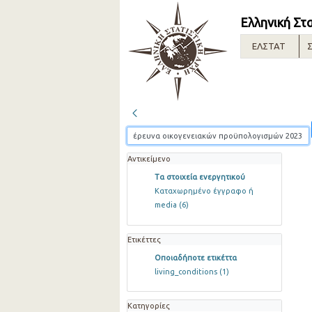
Ελληνική Στ
ΕΛΣΤΑΤ
Σ
Αντικείμενο
Τα στοιχεία ενεργητικού
Καταχωρημένο έγγραφο ή
media
(6)
Ετικέττες
Οποιαδήποτε ετικέττα
living_conditions
(1)
Κατηγορίες