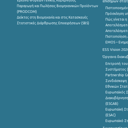
Έρευνα Φορέων Γενικής Κυβέρνησης
επίσημων στατ
Παραγωγή και Πωλήσεις Βιομηχανικών Προϊόντων
Πιστοποιημέν
(PRODCOM)
Πρόσκληση υ
Δείκτες στη Βιομηχανία και στις Κατασκευές
Πώς γίνεται 
Στατιστικές Διάρθρωσης Επιχειρήσεων (SBS)
Αποτελέσματ
Αποτελέσματ
Πιστοποίηση 
EMOS – Ενημε
ESS Vision 202
Όργανα διακυ
Επιτροπή του
Συστήματος (
Partnership G
Συνδιάσκεψη 
Εθνικών Στατ
Ευρωπαϊκός Σ
Διακυβέρνηση
(ESGAB)
Ευρωπαϊκή Στ
(ESAC)
Ευρωπαϊκό Στ