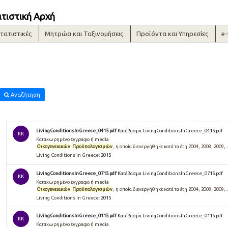
ατιστική Αρχή
τατιστικές
Μητρώα και Ταξινομήσεις
Προϊόντα και Υπηρεσίες
e
Αναζήτηση
LivingConditionsInGreece_0415.pdf
Κατέβασμα LivingConditionsInGreece_0415.pdf
KK
Καταχωρημένο έγγραφο ή media
Οικογενειακών
Προϋπολογισμών
, η οποία διενεργήθηκε κατά τα έτη 2004, 2008, 2009,..
Living Conditions in Greece:
2015
LivingConditionsInGreece_0715.pdf
Κατέβασμα LivingConditionsInGreece_0715.pdf
KK
Καταχωρημένο έγγραφο ή media
Οικογενειακών
Προϋπολογισμών
, η οποία διενεργήθηκε κατά τα έτη 2004, 2008, 2009,..
Living Conditions in Greece:
2015
LivingConditionsInGreece_0115.pdf
Κατέβασμα LivingConditionsInGreece_0115.pdf
KK
Καταχωρημένο έγγραφο ή media