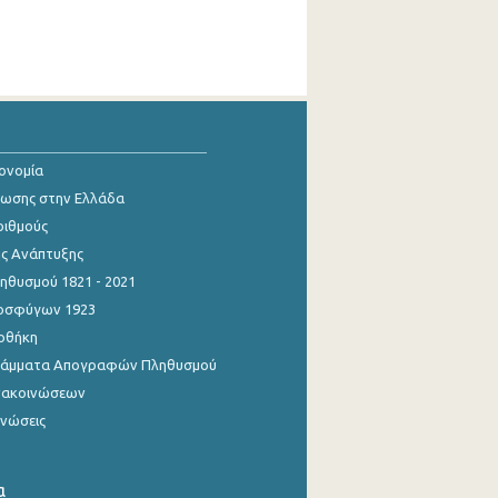
κονομία
ίωσης στην Ελλάδα
ριθμούς
ης Ανάπτυξης
θυσμού 1821 - 2021
οσφύγων 1923
οθήκη
γράμματα Απογραφών Πληθυσμού
νακοινώσεων
ινώσεις
α