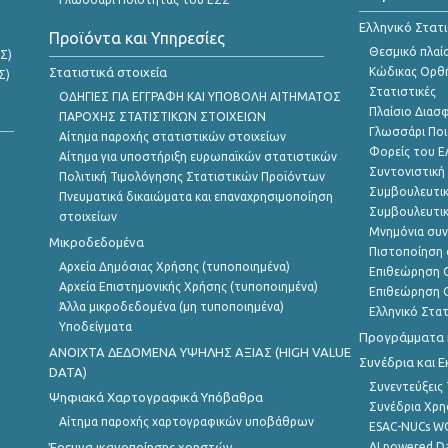
Ελληνικό Στατ
Προϊόντα και Υπηρεσίες
Θεσμικό πλαί
Σ)
Στατιστικά στοιχεία
Κώδικας Ορθή
Σ)
Στατιστικές
ΟΔΗΓΙΕΣ ΓΙΑ ΕΓΓΡΑΦΗ ΚΑΙ ΥΠΟΒΟΛΗ ΑΙΤΗΜΑΤΟΣ
Πλαίσιο Διασ
ΠΑΡΟΧΗΣ ΣΤΑΤΙΣΤΙΚΩΝ ΣΤΟΙΧΕΙΩΝ
Γλωσσάρι Ποι
Αίτημα παροχής στατιστικών στοιχείων
Φορείς του 
Αίτημα για υποστήριξη ευρωπαϊκών στατιστικών
Συντονιστική
Πολιτική Τιμολόγησης Στατιστικών Προϊόντων
Συμβουλευτικ
Πνευματικά δικαιώματα και επαναχρησιμοποίηση
Συμβουλευτικ
στοιχείων
Μνημόνια συν
Μικροδεδομένα
Πιστοποίηση 
Αρχεία Δημόσιας Χρήσης (τυποποιημένα)
Επιθεώρηση Ο
Αρχεία Επιστημονικής Χρήσης (τυποποιημένα)
Επιθεώρηση Ο
Άλλα μικροδεδομένα (μη τυποποιημένα)
Ελληνικό Στα
Υποδείγματα
Προγράμματα κ
ANOIXTA ΔΕΔΟΜΕΝΑ ΥΨΗΛΗΣ ΑΞΙΑΣ (HIGH VALUE
Συνέδρια και 
DATA)
Συνεντεύξεις
Ψηφιακά Χαρτογραφικά Υπόβαθρα
Συνέδρια Χρ
Αίτημα παροχής χαρτογραφικών υποβάθρων
ESAC-NUCs 
Έρευνα ικανοποίησης χρηστών
AI powered Dat