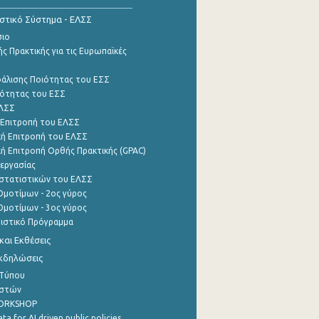
ιστικό Σύστημα - ΕΛΣΣ
σιο
ς Πρακτικής για τις Ευρωπαϊκές
φάλισης Ποιότητας του ΕΣΣ
ότητας του ΕΣΣ
ΕΛΣΣ
 Επιτροπή του ΕΛΣΣ
ή Επιτροπή του ΕΛΣΣ
ή Επιτροπή Ορθής Πρακτικής (GPAC)
εργασίας
στατιστικών του ΕΛΣΣ
μοτίμων - 2ος γύρος
μοτίμων - 3ος γύρος
τιστικό Πρόγραμμα
αι Εκθέσεις
Εκδηλώσεις
 Τύπου
ηστών
WORKSHOP
a for AI driven public policies