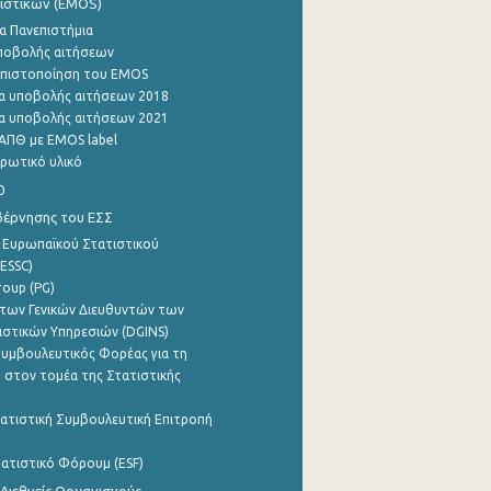
ιστικών (EMOS)
α Πανεπιστήμια
ποβολής αιτήσεων
η πιστοποίηση του EMOS
α υποβολής αιτήσεων 2018
α υποβολής αιτήσεων 2021
ΑΠΘ με EMOS label
ρωτικό υλικό
0
βέρνησης του ΕΣΣ
 Ευρωπαϊκού Στατιστικού
ESSC)
roup (PG)
των Γενικών Διευθυντών των
ιστικών Υπηρεσιών (DGINS)
υμβουλευτικός Φορέας για τη
 στον τομέα της Στατιστικής
ατιστική Συμβουλευτική Επιτροπή
ατιστικό Φόρουμ (ESF)