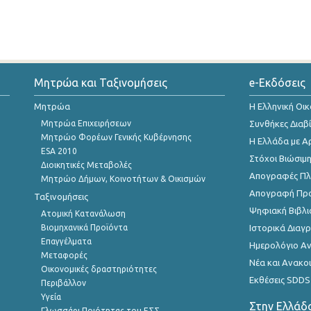
Μητρώα και Ταξινομήσεις
e-Εκδόσεις
Μητρώα
Η Ελληνική Οι
Μητρώα Επιχειρήσεων
Συνθήκες Διαβ
Μητρώο Φορέων Γενικής Κυβέρνησης
Η Ελλάδα με Α
ESA 2010
Στόχοι Βιώσιμ
Διοικητικές Μεταβολές
Απογραφές Πλη
Μητρώο Δήμων, Κοινοτήτων & Οικισμών
Απογραφή Πρ
Ταξινομήσεις
Ψηφιακή Βιβλι
Ατομική Κατανάλωση
Βιομηχανικά Προϊόντα
Ιστορικά Δια
Επαγγέλματα
Ημερολόγιο Α
Μεταφορές
Νέα και Ανακο
Οικονομικές δραστηριότητες
Εκθέσεις SDDS
Περιβάλλον
Υγεία
Στην Ελλάδ
Γλωσσάρι Ποιότητας του ΕΣΣ