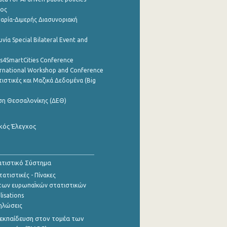
ρος
αρία-Διμερής Διασυνοριακή
νία Special Bilateral Event and
cs4SmartCities Conference
ernational Workshop and Conference
ιστικές και Μαζικά Δεδομένα (Big
ση Θεσσαλονίκης (ΔΕΘ)
κός Έλεγχος
τιστικό Σύστημα
ατιστικές - Πίνακες
των ευρωπαΪκών στατιστικών
lisations
ηλώσεις
εκπαίδευση στον τομέα των