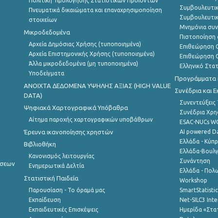
Πολιτική Τιμολόγησης Στατιστικών Προϊόντων
Συμβουλευτικ
Πνευματικά δικαιώματα και επαναχρησιμοποίηση
Συμβουλευτικ
στοιχείων
Μνημόνια συν
Μικροδεδομένα
Πιστοποίηση 
Αρχεία Δημόσιας Χρήσης (τυποποιημένα)
Επιθεώρηση Ο
Αρχεία Επιστημονικής Χρήσης (τυποποιημένα)
Επιθεώρηση Ο
Άλλα μικροδεδομένα (μη τυποποιημένα)
Ελληνικό Στα
Υποδείγματα
Προγράμματα κ
ANOIXTA ΔΕΔΟΜΕΝΑ ΥΨΗΛΗΣ ΑΞΙΑΣ (HIGH VALUE
Συνέδρια και 
DATA)
Συνεντεύξεις
Ψηφιακά Χαρτογραφικά Υπόβαθρα
Συνέδρια Χρ
Αίτημα παροχής χαρτογραφικών υποβάθρων
ESAC-NUCs 
Έρευνα ικανοποίησης χρηστών
AI powered Dat
Ελλάδα - Κύπ
Βιβλιοθήκη
Ελλάδα-Βουλγ
Κανονισμός λειτουργίας
Συνάντηση
ήσεων
Ενημερωτικά Δελτία
Ελλάδα - Πολω
Στατιστική Παιδεία
Workshop
Παρουσίαση - Το όραμά μας
SmartStatisti
Εκπαίδευση
Net-SILC3 Int
Εκπαιδευτικές Επισκέψεις
Ημερίδα «Στατ