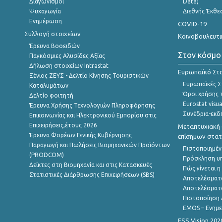
Διαγωνισμοί
Data)
Ψυχαγωγία
Διεθνής Έκθε
Ενημέρωση
COVID-19
Συλλογή στοιχείων
Κοινοβουλευτι
Έρευνα Βοοειδών
Στον κόσμο
Παγκόσμιες Αλυσίδες Αξίας
Δήλωση στοιχείων Intrastat
Ευρωπαϊκό Στα
Ξένιος ΖΕΥΣ - Δελτίο Κίνησης Τουριστικών
Ευρωπαϊκές Στ
Καταλυμάτων
Όροι χρήσης 
Δελτίο φοιτητή
Eurostat visua
Έρευνα Χρήσης Τεχνολογιών Πληροφόρησης
Συνέδρια-εκδ
Επικοινωνίας και Ηλεκτρονικού Εμπορίου στις
Επιχειρήσεις,έτους 2026
Μεταπτυχιακή 
Έρευνα Φορέων Γενικής Κυβέρνησης
επίσημων στατ
Παραγωγή και Πωλήσεις Βιομηχανικών Προϊόντων
Πιστοποιημέν
(PRODCOM)
Πρόσκληση υ
Δείκτες στη Βιομηχανία και στις Κατασκευές
Πώς γίνεται 
Στατιστικές Διάρθρωσης Επιχειρήσεων (SBS)
Αποτελέσματ
Αποτελέσματ
Πιστοποίηση 
EMOS – Ενημε
ESS Vision 202