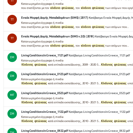
TT
Καταχωρημένο έγγραφο ή media
που σχετίζονται με τον
κίνδυνο
φτώχειας
, τον
κίνδυνο
φτώχειας
των ατόμων που εργάζο
Ενιαία Μορφή Δομής Μεταδεδομένων (SIMS) ( 2017 )
Κατέβασμα Ενιαία Μορφή Δομής Με
TT
Καταχωρημένο έγγραφο ή media
που σχετίζονται με τον
κίνδυνο
φτώχειας
, τον
κίνδυνο
φτώχειας
των ατόμων που...
Ενιαία Μορφή Δομής Μεταδεδομένων (SIMS v.2.0) ( 2018 )
Κατέβασμα Ενιαία Μορφή Δομή
TT
Καταχωρημένο έγγραφο ή media
που σχετίζονται με τον
κίνδυνο
φτώχειας
, τον
κίνδυνο
φτώχειας
των ατόμων που...
LivingConditionsInGreece_1121.pdf
Κατέβασμα LivingConditionsInGreece_1121.pdf
ΣΜ
Καταχωρημένο έγγραφο ή media
Κίνδυνος
φτώχειας
κατά επίπεδο εκπαίδευσης, 2009 - 2020 5....
Κίνδυνος
φτώχειας
υπολ
LivingConditionsInGreece_0123.pdf
Κατέβασμα LivingConditionsInGreece_0123.pdf
ΣΜ
Καταχωρημένο έγγραφο ή media
Κίνδυνος
φτώχειας
κατά επίπεδο εκπαίδευσης, 2010 - 2021 5....
Κίνδυνος
φτώχειας
υπολ
LivingConditionsInGreece_0523.pdf
Κατέβασμα LivingConditionsInGreece_0523.pdf
ΜΓ
Καταχωρημένο έγγραφο ή media
Κίνδυνος
φτώχειας
κατά επίπεδο εκπαίδευσης, 2010 - 2021 5....
Κίνδυνος
φτώχειας
υπολ
LivingConditionsInGreece_1122.pdf
Κατέβασμα LivingConditionsInGreece_1122.pdf
ΣΜ
Καταχωρημένο έγγραφο ή media
Κίνδυνος
φτώχειας
κατά επίπεδο εκπαίδευσης, 2010 - 2021 5....
Κίνδυνος
φτώχειας
υπολ
LivingConditionsInGreece_0922.pdf
Κατέβασμα LivingConditionsInGreece_0922.pdf
ΣΜ