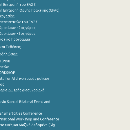
ή Επιτροπή του ΕΛΣΣ
ή Επιτροπή Ορθής Πρακτικής (GPAC)
εργασίας
στατιστικών του ΕΛΣΣ
μοτίμων - 2ος γύρος
μοτίμων - 3ος γύρος
τιστικό Πρόγραμμα
αι Εκθέσεις
Εκδηλώσεις
 Τύπου
ηστών
WORKSHOP
a for AI driven public policies
ρος
αρία-Διμερής Διασυνοριακή
νία Special Bilateral Event and
cs4SmartCities Conference
ernational Workshop and Conference
ιστικές και Μαζικά Δεδομένα (Big