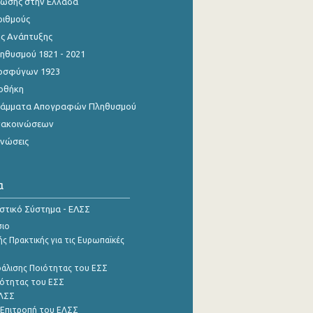
ίωσης στην Ελλάδα
ριθμούς
ης Ανάπτυξης
θυσμού 1821 - 2021
οσφύγων 1923
οθήκη
γράμματα Απογραφών Πληθυσμού
νακοινώσεων
ινώσεις
α
ιστικό Σύστημα - ΕΛΣΣ
σιο
ς Πρακτικής για τις Ευρωπαϊκές
φάλισης Ποιότητας του ΕΣΣ
ότητας του ΕΣΣ
ΕΛΣΣ
 Επιτροπή του ΕΛΣΣ