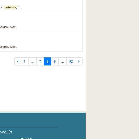
...
φτώχειας
ή...
ογιζόμενος...
ογιζόμενος...
1
...
7
8
9
...
92
κονομία