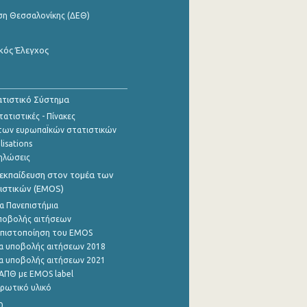
ση Θεσσαλονίκης (ΔΕΘ)
κός Έλεγχος
τιστικό Σύστημα
ατιστικές - Πίνακες
των ευρωπαΪκών στατιστικών
lisations
ηλώσεις
εκπαίδευση στον τομέα των
ιστικών (EMOS)
α Πανεπιστήμια
ποβολής αιτήσεων
η πιστοποίηση του EMOS
α υποβολής αιτήσεων 2018
α υποβολής αιτήσεων 2021
ΑΠΘ με EMOS label
ρωτικό υλικό
0