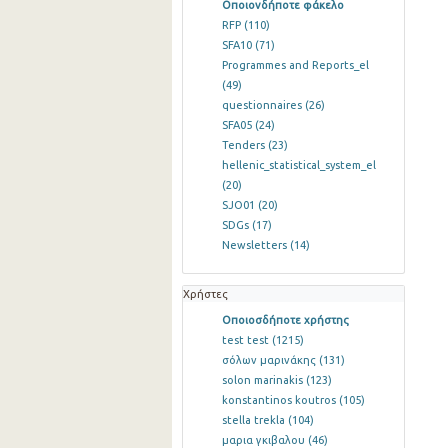
Οποιονδήποτε φάκελο
RFP
(110)
SFA10
(71)
Programmes and Reports_el
(49)
questionnaires
(26)
SFA05
(24)
Tenders
(23)
hellenic_statistical_system_el
(20)
SJO01
(20)
SDGs
(17)
Newsletters
(14)
Χρήστες
Οποιοσδήποτε χρήστης
test test
(1215)
σόλων μαρινάκης
(131)
solon marinakis
(123)
konstantinos koutros
(105)
stella trekla
(104)
μαρια γκιβαλου
(46)