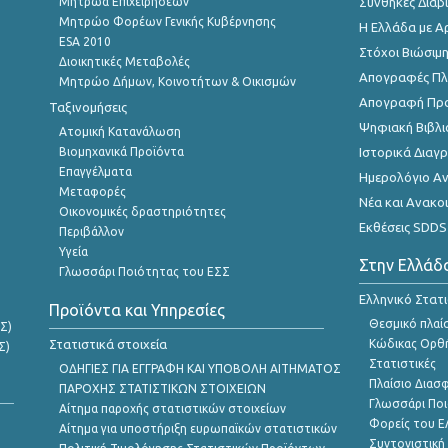
Μητρώα Επιχειρήσεων
Συνθήκες Διαβ
Μητρώο Φορέων Γενικής Κυβέρνησης
Η Ελλάδα με Α
ESA 2010
Στόχοι Βιώσιμ
Διοικητικές Μεταβολές
Απογραφές Πλη
Μητρώο Δήμων, Κοινοτήτων & Οικισμών
Απογραφή Πρ
Ταξινομήσεις
Ψηφιακή Βιβλι
Ατομική Κατανάλωση
Βιομηχανικά Προϊόντα
Ιστορικά Δια
Επαγγέλματα
Ημερολόγιο Α
Μεταφορές
Νέα και Ανακο
Οικονομικές δραστηριότητες
Εκθέσεις SDDS
Περιβάλλον
Υγεία
Στην Ελλάδ
Γλωσσάρι Ποιότητας του ΕΣΣ
Ελληνικό Στατ
Προϊόντα και Υπηρεσίες
Θεσμικό πλαί
Σ)
Στατιστικά στοιχεία
Κώδικας Ορθή
Σ)
Στατιστικές
ΟΔΗΓΙΕΣ ΓΙΑ ΕΓΓΡΑΦΗ ΚΑΙ ΥΠΟΒΟΛΗ ΑΙΤΗΜΑΤΟΣ
Πλαίσιο Διασ
ΠΑΡΟΧΗΣ ΣΤΑΤΙΣΤΙΚΩΝ ΣΤΟΙΧΕΙΩΝ
Γλωσσάρι Ποι
Αίτημα παροχής στατιστικών στοιχείων
Φορείς του 
Αίτημα για υποστήριξη ευρωπαϊκών στατιστικών
Συντονιστική