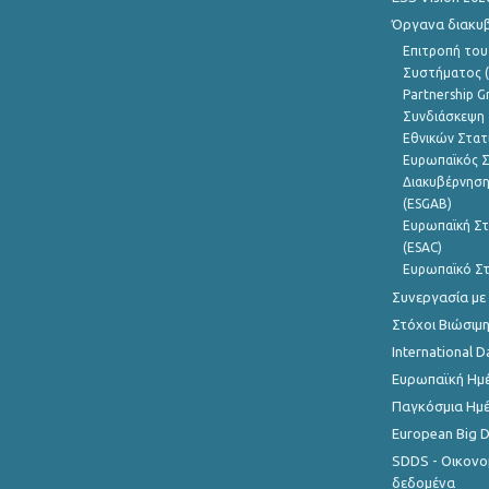
Όργανα διακυ
Επιτροπή του
Συστήματος (
Partnership G
Συνδιάσκεψη 
Εθνικών Στατ
Ευρωπαϊκός Σ
Διακυβέρνηση
(ESGAB)
Ευρωπαϊκή Στ
(ESAC)
Ευρωπαϊκό Στ
Συνεργασία με
Στόχοι Βιώσιμ
International D
Ευρωπαϊκή Ημέ
Παγκόσμια Ημέ
European Big 
SDDS - Οικονο
δεδομένα