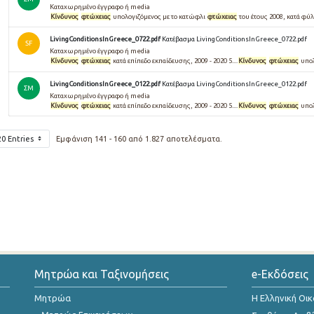
Καταχωρημένο έγγραφο ή media
Κίνδυνος
φτώχειας
υπολογιζόμενος με το κατώφλι
φτώχειας
του έτους 2008, κατά φύλο
LivingConditionsInGreece_0722.pdf
Κατέβασμα LivingConditionsInGreece_0722.pdf
SF
Καταχωρημένο έγγραφο ή media
Κίνδυνος
φτώχειας
κατά επίπεδο εκπαίδευσης, 2009 - 2020 5....
Κίνδυνος
φτώχειας
υπολ
LivingConditionsInGreece_0122.pdf
Κατέβασμα LivingConditionsInGreece_0122.pdf
ΣΜ
Καταχωρημένο έγγραφο ή media
Κίνδυνος
φτώχειας
κατά επίπεδο εκπαίδευσης, 2009 - 2020 5....
Κίνδυνος
φτώχειας
υπολ
20 Entries
Εμφάνιση 141 - 160 από 1.827 αποτελέσματα.
Μητρώα και Ταξινομήσεις
e-Εκδόσεις
Μητρώα
Η Ελληνική Οι