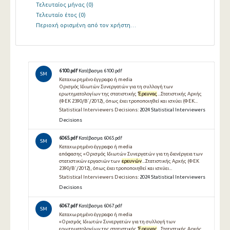
Τελευταίος μήνας
(0)
Τελευταίο έτος
(0)
Περιοχή ορισμένη από τον χρήστη…
6100.pdf
Κατέβασμα 6100.pdf
SM
Καταχωρημένο έγγραφο ή media
Ορισμός Ιδιωτών Συνεργατών για τη συλλογή των
ερωτηματολογίων της στατιστικής
Έρευνας
...Στατιστικής Αρχής
(ΦΕΚ 2390/Β΄/2012), όπως έχει τροποποιηθεί και ισχύει (ΦΕΚ...
Statistical Interviewers Decisions:
2024 Statistical Interviewers
Decisions
6065.pdf
Κατέβασμα 6065.pdf
SM
Καταχωρημένο έγγραφο ή media
απόφασης «Ορισμός Ιδιωτών Συνεργατών για τη διενέργεια των
στατιστικών εργασιών των
ερευνών
...Στατιστικής Αρχής (ΦΕΚ
2390/Β΄/2012), όπως έχει τροποποιηθεί και ισχύει...
Statistical Interviewers Decisions:
2024 Statistical Interviewers
Decisions
6067.pdf
Κατέβασμα 6067.pdf
SM
Καταχωρημένο έγγραφο ή media
«Ορισμός Ιδιωτών Συνεργατών για τη συλλογή των
ερωτηματολογίων της στατιστικής
Έρευνας
...Στατιστικής Αρχής