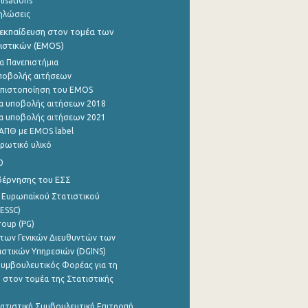
lisations
ηλώσεις
εκπαίδευση στον τομέα των
ιστικών (EMOS)
α Πανεπιστήμια
ποβολής αιτήσεων
η πιστοποίηση του EMOS
α υποβολής αιτήσεων 2018
α υποβολής αιτήσεων 2021
ΑΠΘ με EMOS label
ρωτικό υλικό
0
βέρνησης του ΕΣΣ
 Ευρωπαϊκού Στατιστικού
ESSC)
roup (PG)
των Γενικών Διευθυντών των
ιστικών Υπηρεσιών (DGINS)
υμβουλευτικός Φορέας για τη
 στον τομέα της Στατιστικής
ατιστική Συμβουλευτική Επιτροπή