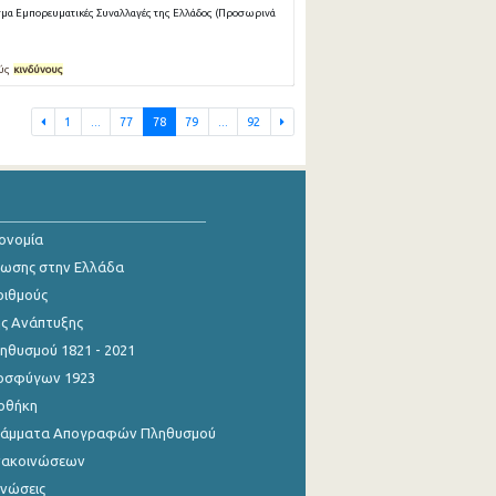
μα Εμπορευματικές Συναλλαγές της Ελλάδος (Προσωρινά
ούς
κινδύνους
1
...
77
78
79
...
92
κονομία
ίωσης στην Ελλάδα
ριθμούς
ης Ανάπτυξης
θυσμού 1821 - 2021
οσφύγων 1923
οθήκη
γράμματα Απογραφών Πληθυσμού
νακοινώσεων
ινώσεις