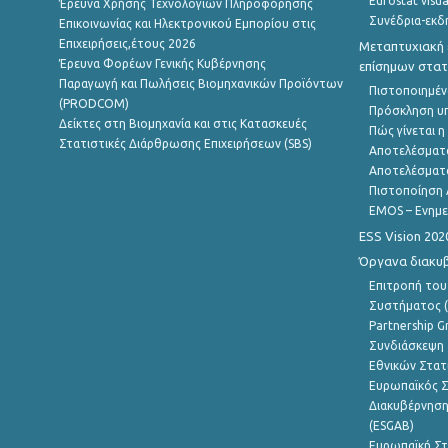
Eurostat visua
Έρευνα Χρήσης Τεχνολογιών Πληροφόρησης
Συνέδρια-εκδ
Επικοινωνίας και Ηλεκτρονικού Εμπορίου στις
Επιχειρήσεις,έτους 2026
Μεταπτυχιακή 
Έρευνα Φορέων Γενικής Κυβέρνησης
επίσημων στατ
Παραγωγή και Πωλήσεις Βιομηχανικών Προϊόντων
Πιστοποιημέν
(PRODCOM)
Πρόσκληση υ
Δείκτες στη Βιομηχανία και στις Κατασκευές
Πώς γίνεται 
Στατιστικές Διάρθρωσης Επιχειρήσεων (SBS)
Αποτελέσματ
Αποτελέσματ
Πιστοποίηση 
EMOS – Ενημε
ESS Vision 202
Όργανα διακυ
Επιτροπή του
Συστήματος (
Partnership G
Συνδιάσκεψη 
Εθνικών Στατ
Ευρωπαϊκός Σ
Διακυβέρνηση
(ESGAB)
Ευρωπαϊκή Στ