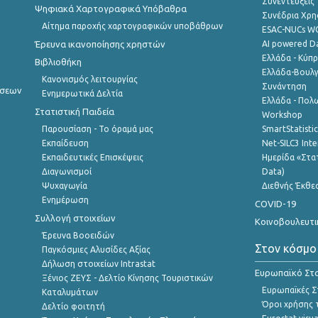
Συνεντεύξεις
Ψηφιακά Χαρτογραφικά Υπόβαθρα
Συνέδρια Χρ
Αίτημα παροχής χαρτογραφικών υποβάθρων
ESAC-NUCs 
Έρευνα ικανοποίησης χρηστών
AI powered Dat
Ελλάδα - Κύπ
Βιβλιοθήκη
Ελλάδα-Βουλγ
Κανονισμός λειτουργίας
Συνάντηση
ήσεων
Ενημερωτικά Δελτία
Ελλάδα - Πολω
Στατιστική Παιδεία
Workshop
Παρουσίαση - Το όραμά μας
SmartStatisti
Εκπαίδευση
Net-SILC3 Int
Εκπαιδευτικές Επισκέψεις
Ημερίδα «Στατ
Διαγωνισμοί
Data)
Ψυχαγωγία
Διεθνής Έκθε
Ενημέρωση
COVID-19
Συλλογή στοιχείων
Κοινοβουλευτι
Έρευνα Βοοειδών
Στον κόσμο
Παγκόσμιες Αλυσίδες Αξίας
Δήλωση στοιχείων Intrastat
Ευρωπαϊκό Στα
Ξένιος ΖΕΥΣ - Δελτίο Κίνησης Τουριστικών
Ευρωπαϊκές Στ
Καταλυμάτων
Όροι χρήσης 
Δελτίο φοιτητή