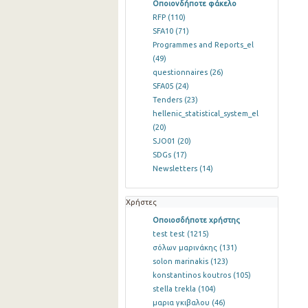
Οποιονδήποτε φάκελο
RFP
(110)
SFA10
(71)
Programmes and Reports_el
(49)
questionnaires
(26)
SFA05
(24)
Tenders
(23)
hellenic_statistical_system_el
(20)
SJO01
(20)
SDGs
(17)
Newsletters
(14)
Χρήστες
Οποιοσδήποτε χρήστης
test test
(1215)
σόλων μαρινάκης
(131)
solon marinakis
(123)
konstantinos koutros
(105)
stella trekla
(104)
μαρια γκιβαλου
(46)