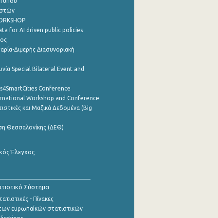
 Τύπου
ηστών
WORKSHOP
a for AI driven public policies
ρος
αρία-Διμερής Διασυνοριακή
νία Special Bilateral Event and
cs4SmartCities Conference
ernational Workshop and Conference
ιστικές και Μαζικά Δεδομένα (Big
ση Θεσσαλονίκης (ΔΕΘ)
κός Έλεγχος
τιστικό Σύστημα
ατιστικές - Πίνακες
των ευρωπαΪκών στατιστικών