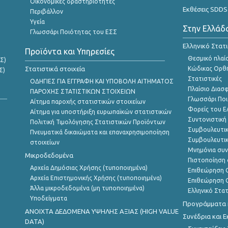
Οικονομικές δραστηριότητες
Εκθέσεις SDDS
Περιβάλλον
Υγεία
Στην Ελλάδ
Γλωσσάρι Ποιότητας του ΕΣΣ
Ελληνικό Στατ
Προϊόντα και Υπηρεσίες
Θεσμικό πλαί
Σ)
Στατιστικά στοιχεία
Κώδικας Ορθή
Σ)
Στατιστικές
ΟΔΗΓΙΕΣ ΓΙΑ ΕΓΓΡΑΦΗ ΚΑΙ ΥΠΟΒΟΛΗ ΑΙΤΗΜΑΤΟΣ
Πλαίσιο Διασ
ΠΑΡΟΧΗΣ ΣΤΑΤΙΣΤΙΚΩΝ ΣΤΟΙΧΕΙΩΝ
Γλωσσάρι Ποι
Αίτημα παροχής στατιστικών στοιχείων
Φορείς του 
Αίτημα για υποστήριξη ευρωπαϊκών στατιστικών
Συντονιστική
Πολιτική Τιμολόγησης Στατιστικών Προϊόντων
Συμβουλευτικ
Πνευματικά δικαιώματα και επαναχρησιμοποίηση
Συμβουλευτικ
στοιχείων
Μνημόνια συν
Μικροδεδομένα
Πιστοποίηση 
Αρχεία Δημόσιας Χρήσης (τυποποιημένα)
Επιθεώρηση Ο
Αρχεία Επιστημονικής Χρήσης (τυποποιημένα)
Επιθεώρηση Ο
Άλλα μικροδεδομένα (μη τυποποιημένα)
Ελληνικό Στα
Υποδείγματα
Προγράμματα κ
ANOIXTA ΔΕΔΟΜΕΝΑ ΥΨΗΛΗΣ ΑΞΙΑΣ (HIGH VALUE
Συνέδρια και 
DATA)