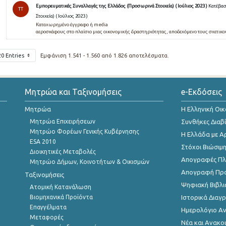
Εμπορευματικές Συναλλαγές της Ελλάδος (Προσωρινά Στοιχεία) ( Ιούλιος 2023 )
Κατέβασ
TT
Στοιχεία) ( Ιούλιος 2023 )
Καταχωρημένο έγγραφο ή media
αεροσκάφους στο πλαίσιο μιας οικονομικής δραστηριότητας, αποδεχόμενο τους σχετικ
20 Entries
Εμφάνιση 1.541 - 1.560 από 1.826 αποτελέσματα.
Μητρώα και Ταξινομήσεις
e-Εκδόσεις
Μητρώα
Η Ελληνική Οι
Μητρώα Επιχειρήσεων
Συνθήκες Διαβ
Μητρώο Φορέων Γενικής Κυβέρνησης
Η Ελλάδα με Α
ESA 2010
Στόχοι Βιώσιμ
Διοικητικές Μεταβολές
Απογραφές Πλη
Μητρώο Δήμων, Κοινοτήτων & Οικισμών
Απογραφή Πρ
Ταξινομήσεις
Ψηφιακή Βιβλι
Ατομική Κατανάλωση
Βιομηχανικά Προϊόντα
Ιστορικά Δια
Επαγγέλματα
Ημερολόγιο Α
Μεταφορές
Νέα και Ανακο