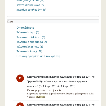
mandy fragkiadaki
(32)
stavros kourelakos
(22)
χαριτίνη τσιαλαμάνη
(9)
Ώρα
Οποτεδήποτε
Τελευταία ώρα
(0)
Τελευταίες 24 ώρες
(0)
Τελευταία εβδομάδα
(2)
Τελευταίος μήνας
(5)
Τελευταίο έτος
(158)
Περιοχή ορισμένη από τον χρήστη…
Έρευνα Απασχόλησης Εργατικού Δυναμικού ( 1ο Τρίμηνο 2011 - 4ο
TT
Τρίμηνο 2011 )
Κατέβασμα Έρευνα Απασχόλησης Εργατικού
Δυναμικού ( 1ο Τρίμηνο 2011 - 4ο Τρίμηνο 2011 )
Καταχωρημένο έγγραφο ή media
Eυρέσεως Eργασίας (αφορά σε όλα τα άτομα) Zητάει εργασία διότι: –
Yπάρχει
κίνδυνος
Έρευνα Απασχόλησης Εργατικού Δυναμικού ( 1ο Τρίμηνο 2015 - 4ο