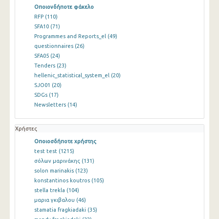
Οποιονδήποτε φάκελο
RFP
(110)
SFA10
(71)
Programmes and Reports_el
(49)
questionnaires
(26)
SFA05
(24)
Tenders
(23)
hellenic_statistical_system_el
(20)
SJO01
(20)
SDGs
(17)
Newsletters
(14)
Χρήστες
Οποιοσδήποτε χρήστης
test test
(1215)
σόλων μαρινάκης
(131)
solon marinakis
(123)
konstantinos koutros
(105)
stella trekla
(104)
μαρια γκιβαλου
(46)
stamatia fragkiadaki
(35)