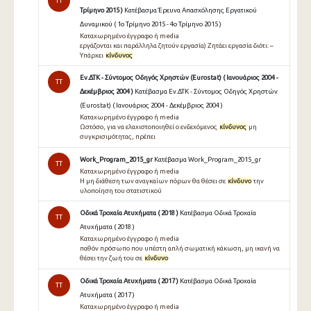
TT
Τρίμηνο 2015 )
Κατέβασμα Έρευνα Απασχόλησης Εργατικού
Δυναμικού ( 1ο Τρίμηνο 2015 - 4ο Τρίμηνο 2015 )
Καταχωρημένο έγγραφο ή media
εργάζονται και παράλληλα ζητούν εργασία) Ζητάει εργασία διότι: –
Υπάρχει
κίνδυνος
Εν.ΔΤΚ - Σύντομος Οδηγός Χρηστών (Eurostat) ( Ιανουάριος 2004 -
TT
Δεκέμβριος 2004 )
Κατέβασμα Εν.ΔΤΚ - Σύντομος Οδηγός Χρηστών
(Eurostat) ( Ιανουάριος 2004 - Δεκέμβριος 2004 )
Καταχωρημένο έγγραφο ή media
Ωστόσο, για να ελαχιστοποιηθεί ο ενδεχόµενος
κίνδυνος
µη
συγκρισιµότητας, πρέπει
Work_Program_2015_gr
Κατέβασμα Work_Program_2015_gr
TT
Καταχωρημένο έγγραφο ή media
Η μη διάθεση των αναγκαίων πόρων θα θέσει σε
κίνδυνο
την
υλοποίηση του στατιστικού
Οδικά Τροχαία Ατυχήματα ( 2018 )
Κατέβασμα Οδικά Τροχαία
TT
Ατυχήματα ( 2018 )
Καταχωρημένο έγγραφο ή media
παθόν πρόσωπο που υπέστη απλή σωματική κάκωση, μη ικανή να
θέσει την ζωή του σε
κίνδυνο
Οδικά Τροχαία Ατυχήματα ( 2017 )
Κατέβασμα Οδικά Τροχαία
TT
Ατυχήματα ( 2017 )
Καταχωρημένο έγγραφο ή media