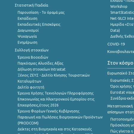
Ελλάδα - Πολω
Στατιστική Παιδεία
Workshop
Παρουσίαση - Το όραμά μας
SmartStatisti
Εκπαίδευση
Net-SILC3 Int
Εκπαιδευτικές Επισκέψεις
Ημερίδα «Στατ
Διαγωνισμοί
Data)
Ψυχαγωγία
Διεθνής Έκθε
Ενημέρωση
COVID-19
Συλλογή στοιχείων
Κοινοβουλευτι
Έρευνα Βοοειδών
Στον κόσμο
Παγκόσμιες Αλυσίδες Αξίας
Δήλωση στοιχείων Intrastat
Ευρωπαϊκό Στα
Ξένιος ΖΕΥΣ - Δελτίο Κίνησης Τουριστικών
Ευρωπαϊκές Στ
Καταλυμάτων
Όροι χρήσης 
Δελτίο φοιτητή
Eurostat visua
Έρευνα Χρήσης Τεχνολογιών Πληροφόρησης
Συνέδρια-εκδ
Επικοινωνίας και Ηλεκτρονικού Εμπορίου στις
Επιχειρήσεις,έτους 2026
Μεταπτυχιακή 
Έρευνα Φορέων Γενικής Κυβέρνησης
επίσημων στατ
Παραγωγή και Πωλήσεις Βιομηχανικών Προϊόντων
Πιστοποιημέν
(PRODCOM)
Πρόσκληση υ
Δείκτες στη Βιομηχανία και στις Κατασκευές
Πώς γίνεται 