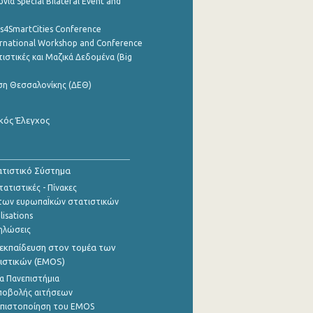
νία Special Bilateral Event and
cs4SmartCities Conference
ernational Workshop and Conference
ιστικές και Μαζικά Δεδομένα (Big
ση Θεσσαλονίκης (ΔΕΘ)
κός Έλεγχος
τιστικό Σύστημα
ατιστικές - Πίνακες
των ευρωπαΪκών στατιστικών
lisations
ηλώσεις
εκπαίδευση στον τομέα των
ιστικών (EMOS)
α Πανεπιστήμια
ποβολής αιτήσεων
η πιστοποίηση του EMOS