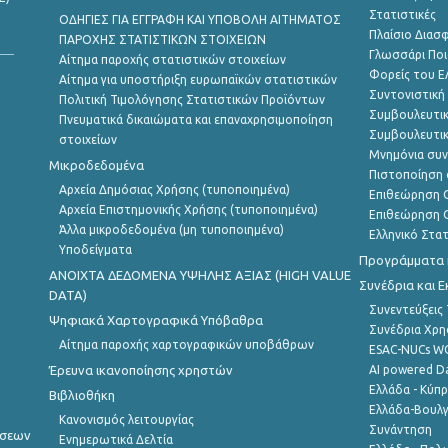
Στατιστικές
ΟΔΗΓΙΕΣ ΓΙΑ ΕΓΓΡΑΦΗ ΚΑΙ ΥΠΟΒΟΛΗ ΑΙΤΗΜΑΤΟΣ
Πλαίσιο Διασ
ΠΑΡΟΧΗΣ ΣΤΑΤΙΣΤΙΚΩΝ ΣΤΟΙΧΕΙΩΝ
Γλωσσάρι Ποι
Αίτημα παροχής στατιστικών στοιχείων
Φορείς του 
Αίτημα για υποστήριξη ευρωπαϊκών στατιστικών
Συντονιστική
Πολιτική Τιμολόγησης Στατιστικών Προϊόντων
Συμβουλευτικ
Πνευματικά δικαιώματα και επαναχρησιμοποίηση
Συμβουλευτικ
στοιχείων
Μνημόνια συν
Μικροδεδομένα
Πιστοποίηση 
Αρχεία Δημόσιας Χρήσης (τυποποιημένα)
Επιθεώρηση Ο
Αρχεία Επιστημονικής Χρήσης (τυποποιημένα)
Επιθεώρηση Ο
Άλλα μικροδεδομένα (μη τυποποιημένα)
Ελληνικό Στα
Υποδείγματα
Προγράμματα κ
ANOIXTA ΔΕΔΟΜΕΝΑ ΥΨΗΛΗΣ ΑΞΙΑΣ (HIGH VALUE
Συνέδρια και 
DATA)
Συνεντεύξεις
Ψηφιακά Χαρτογραφικά Υπόβαθρα
Συνέδρια Χρ
Αίτημα παροχής χαρτογραφικών υποβάθρων
ESAC-NUCs 
Έρευνα ικανοποίησης χρηστών
AI powered Dat
Ελλάδα - Κύπ
Βιβλιοθήκη
Ελλάδα-Βουλγ
Κανονισμός λειτουργίας
Συνάντηση
ήσεων
Ενημερωτικά Δελτία