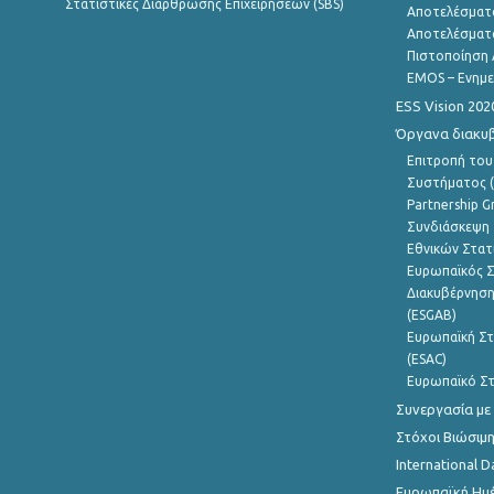
Στατιστικές Διάρθρωσης Επιχειρήσεων (SBS)
Αποτελέσματ
Αποτελέσματ
Πιστοποίηση 
EMOS – Ενημε
ESS Vision 202
Όργανα διακυ
Επιτροπή του
Συστήματος (
Partnership G
Συνδιάσκεψη 
Εθνικών Στατ
Ευρωπαϊκός Σ
Διακυβέρνηση
(ESGAB)
Ευρωπαϊκή Στ
(ESAC)
Ευρωπαϊκό Στ
Συνεργασία με
Στόχοι Βιώσιμ
International D
Ευρωπαϊκή Ημέ