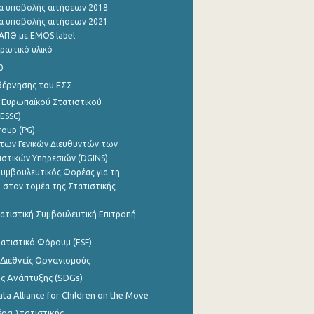
α υποβολής αιτήσεων 2018
α υποβολής αιτήσεων 2021
ΑΠΘ με EMOS label
ρωτικό υλικό
0
βέρνησης του ΕΣΣ
 Ευρωπαϊκού Στατιστικού
ESSC)
roup (PG)
των Γενικών Διευθυντών των
ιστικών Υπηρεσιών (DGINS)
υμβουλευτικός Φορέας για τη
 στον τομέα της Στατιστικής
ατιστική Συμβουλευτική Επιτροπή
ατιστικό Φόρουμ (ESF)
 Διεθνείς Οργανισμούς
ης Ανάπτυξης (SDGs)
ata Alliance for Children on the Move
ρα Στατιστικής