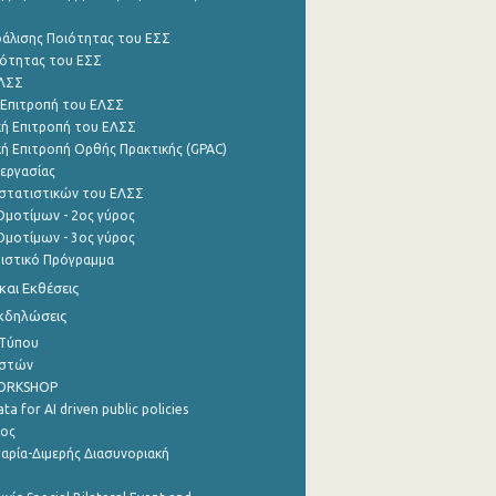
φάλισης Ποιότητας του ΕΣΣ
ότητας του ΕΣΣ
ΕΛΣΣ
 Επιτροπή του ΕΛΣΣ
ή Επιτροπή του ΕΛΣΣ
ή Επιτροπή Ορθής Πρακτικής (GPAC)
εργασίας
στατιστικών του ΕΛΣΣ
μοτίμων - 2ος γύρος
μοτίμων - 3ος γύρος
τιστικό Πρόγραμμα
αι Εκθέσεις
Εκδηλώσεις
 Τύπου
ηστών
WORKSHOP
a for AI driven public policies
ρος
αρία-Διμερής Διασυνοριακή