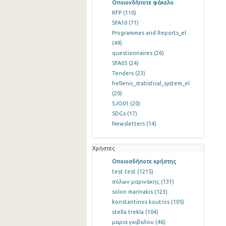
Οποιονδήποτε φάκελο
RFP
(110)
SFA10
(71)
Programmes and Reports_el
(49)
questionnaires
(26)
SFA05
(24)
Tenders
(23)
hellenic_statistical_system_el
(20)
SJO01
(20)
SDGs
(17)
Newsletters
(14)
Χρήστες
Οποιοσδήποτε χρήστης
test test
(1215)
σόλων μαρινάκης
(131)
solon marinakis
(123)
konstantinos koutros
(105)
stella trekla
(104)
μαρια γκιβαλου
(46)