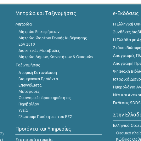
Μητρώα και Ταξινομήσεις
e-Εκδόσεις
Μητρώα
Η Ελληνική Οι
Μητρώα Επιχειρήσεων
Συνθήκες Διαβ
Μητρώο Φορέων Γενικής Κυβέρνησης
Η Ελλάδα με Α
ESA 2010
Στόχοι Βιώσιμ
Διοικητικές Μεταβολές
Απογραφές Πλη
Μητρώο Δήμων, Κοινοτήτων & Οικισμών
Απογραφή Πρ
Ταξινομήσεις
Ψηφιακή Βιβλι
Ατομική Κατανάλωση
Βιομηχανικά Προϊόντα
Ιστορικά Δια
Επαγγέλματα
Ημερολόγιο Α
Μεταφορές
Νέα και Ανακο
Οικονομικές δραστηριότητες
Εκθέσεις SDDS
Περιβάλλον
Υγεία
Στην Ελλάδ
Γλωσσάρι Ποιότητας του ΕΣΣ
Ελληνικό Στατ
Προϊόντα και Υπηρεσίες
Θεσμικό πλαί
Σ)
Στατιστικά στοιχεία
Κώδικας Ορθή
Σ)