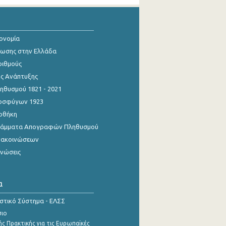
κονομία
ίωσης στην Ελλάδα
ριθμούς
ης Ανάπτυξης
θυσμού 1821 - 2021
οσφύγων 1923
οθήκη
γράμματα Απογραφών Πληθυσμού
νακοινώσεων
ινώσεις
α
ιστικό Σύστημα - ΕΛΣΣ
σιο
ς Πρακτικής για τις Ευρωπαϊκές