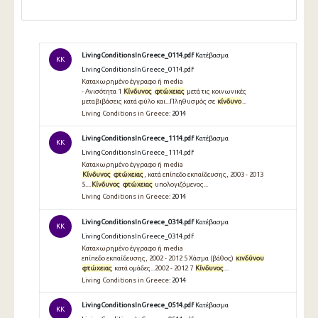
LivingConditionsInGreece_0114.pdf
Κατέβασμα
KK
LivingConditionsInGreece_0114.pdf
Καταχωρημένο έγγραφο ή media
- Ανισότητα 1
Κίνδυνος
φτώχειας
μετά τις κοινωνικές
μεταβιβάσεις κατά φύλο και...Πληθυσμός σε
κίνδυνο
...
Living Conditions in Greece:
2014
LivingConditionsInGreece_1114.pdf
Κατέβασμα
KK
LivingConditionsInGreece_1114.pdf
Καταχωρημένο έγγραφο ή media
Κίνδυνος
φτώχειας
, κατά επίπεδο εκπαίδευσης, 2003 - 2013
5....
Κίνδυνος
φτώχειας
υπολογιζόμενος...
Living Conditions in Greece:
2014
LivingConditionsInGreece_0314.pdf
Κατέβασμα
KK
LivingConditionsInGreece_0314.pdf
Καταχωρημένο έγγραφο ή media
επίπεδο εκπαίδευσης, 2002 - 2012 5 Xάσμα (βάθος)
κινδύνου
φτώχειας
κατά ομάδες...2002 - 2012 7
Κίνδυνος
...
Living Conditions in Greece:
2014
LivingConditionsInGreece_0514.pdf
Κατέβασμα
KK