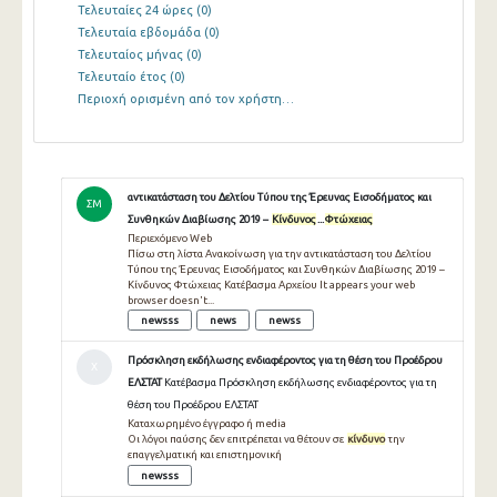
Τελευταίες 24 ώρες
(0)
Τελευταία εβδομάδα
(0)
Τελευταίος μήνας
(0)
Τελευταίο έτος
(0)
Περιοχή ορισμένη από τον χρήστη…
αντικατάσταση του Δελτίου Τύπου της Έρευνας Εισοδήματος και
ΣΜ
Συνθηκών Διαβίωσης 2019 –
Κίνδυνος
...
Φτώχειας
Περιεχόμενο Web
Πίσω στη λίστα Ανακοίνωση για την αντικατάσταση του Δελτίου
Τύπου της Έρευνας Εισοδήματος και Συνθηκών Διαβίωσης 2019 –
Κίνδυνος Φτώχειας Κατέβασμα Αρχείου It appears your web
browser doesn't...
newsss
news
newss
Πρόσκληση εκδήλωσης ενδιαφέροντος για τη θέση του Προέδρου
Χ
ΕΛΣΤΑΤ
Κατέβασμα Πρόσκληση εκδήλωσης ενδιαφέροντος για τη
θέση του Προέδρου ΕΛΣΤΑΤ
Καταχωρημένο έγγραφο ή media
Οι λόγοι παύσης δεν επιτρέπεται να θέτουν σε
κίνδυνο
την
επαγγελματική και επιστημονική
newsss