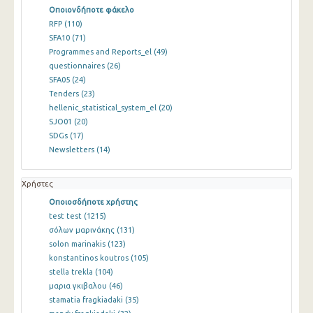
Οποιονδήποτε φάκελο
RFP
(110)
SFA10
(71)
Programmes and Reports_el
(49)
questionnaires
(26)
SFA05
(24)
Tenders
(23)
hellenic_statistical_system_el
(20)
SJO01
(20)
SDGs
(17)
Newsletters
(14)
Χρήστες
Οποιοσδήποτε χρήστης
test test
(1215)
σόλων μαρινάκης
(131)
solon marinakis
(123)
konstantinos koutros
(105)
stella trekla
(104)
μαρια γκιβαλου
(46)
stamatia fragkiadaki
(35)