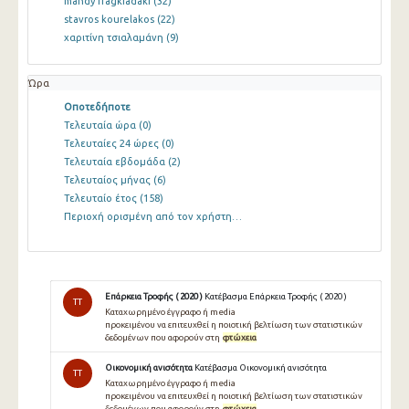
mandy fragkiadaki
(32)
stavros kourelakos
(22)
χαριτίνη τσιαλαμάνη
(9)
Ώρα
Οποτεδήποτε
Τελευταία ώρα
(0)
Τελευταίες 24 ώρες
(0)
Τελευταία εβδομάδα
(2)
Τελευταίος μήνας
(6)
Τελευταίο έτος
(158)
Περιοχή ορισμένη από τον χρήστη…
Επάρκεια Τροφής ( 2020 )
Κατέβασμα Επάρκεια Τροφής ( 2020 )
TT
Καταχωρημένο έγγραφο ή media
προκειμένου να επιτευχθεί η ποιοτική βελτίωση των στατιστικών
δεδομένων που αφορούν στη
φτώχεια
Οικονομική ανισότητα
Κατέβασμα Οικονομική ανισότητα
TT
Καταχωρημένο έγγραφο ή media
προκειµένου να επιτευχθεί η ποιοτική βελτίωση των στατιστικών
δεδοµένων που αφορούν στη
φτώχεια