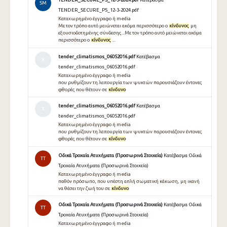
SM
TENDER_SECURE_PS_12-3-2024.pdf
Καταχωρημένο έγγραφο ή media
Με τον τρόπο αυτό μειώνεται ακόμα περισσότερο ο
κίνδυνος
μη
εξουσιοδοτημένης σύνδεσης...Με τον τρόπο αυτό μειώνεται ακόμα
περισσότερο ο
κίνδυνος
...
tender_climatismos_06052016.pdf
Κατέβασμα
Χ
tender_climatismos_06052016.pdf
Καταχωρημένο έγγραφο ή media
που ρυθμίζουν τη λειτουργία των ψυκτών παρουσιάζουν έντονες
φθορές που θέτουν σε
κίνδυνο
tender_climatismos_06052016.pdf
Κατέβασμα
Χ
tender_climatismos_06052016.pdf
Καταχωρημένο έγγραφο ή media
που ρυθμίζουν τη λειτουργία των ψυκτών παρουσιάζουν έντονες
φθορές που θέτουν σε
κίνδυνο
Οδικά Τροχαία Ατυχήματα (Προσωρινά Στοιχεία)
Κατέβασμα Οδικά
TT
Τροχαία Ατυχήματα (Προσωρινά Στοιχεία)
Καταχωρημένο έγγραφο ή media
παθόν πρόσωπο, που υπέστη απλή σωµατική κάκωση, µη ικανή
να θέσει την ζωή του σε
κίνδυνο
Οδικά Τροχαία Ατυχήματα (Προσωρινά Στοιχεία)
Κατέβασμα Οδικά
TT
Τροχαία Ατυχήματα (Προσωρινά Στοιχεία)
Καταχωρημένο έγγραφο ή media