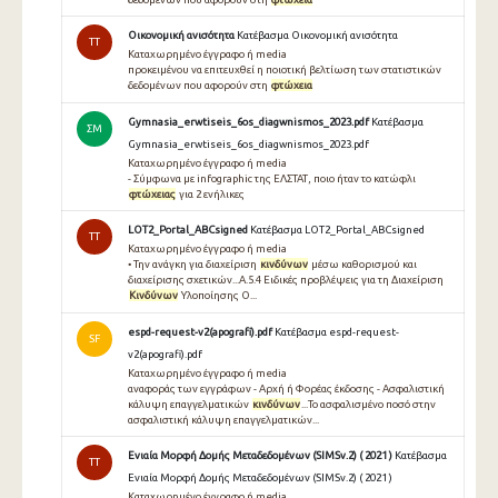
Οικονομική ανισότητα
Κατέβασμα Οικονομική ανισότητα
TT
Καταχωρημένο έγγραφο ή media
προκειµένου να επιτευχθεί η ποιοτική βελτίωση των στατιστικών
δεδοµένων που αφορούν στη
φτώχεια
Gymnasia_erwtiseis_6os_diagwnismos_2023.pdf
Κατέβασμα
ΣΜ
Gymnasia_erwtiseis_6os_diagwnismos_2023.pdf
Καταχωρημένο έγγραφο ή media
- Σύμφωνα με infographic της ΕΛΣΤΑΤ, ποιο ήταν το κατώφλι
φτώχειας
για 2 ενήλικες
LOT2_Portal_ABCsigned
Κατέβασμα LOT2_Portal_ABCsigned
TT
Καταχωρημένο έγγραφο ή media
• Την ανάγκη για διαχείριση
κινδύνων
μέσω καθορισμού και
διαχείρισης σχετικών...A.5.4 Ειδικές προβλέψεις για τη Διαχείριση
Κινδύνων
Υλοποίησης O...
espd-request-v2(apografi).pdf
Κατέβασμα espd-request-
SF
v2(apografi).pdf
Καταχωρημένο έγγραφο ή media
αναφοράς των εγγράφων - Αρχή ή Φορέας έκδοσης - Ασφαλιστική
κάλυψη επαγγελματικών
κινδύνων
...Το ασφαλισμένο ποσό στην
ασφαλιστική κάλυψη επαγγελματικών...
Ενιαία Μορφή Δομής Μεταδεδομένων (SIMSv.2) ( 2021 )
Κατέβασμα
TT
Ενιαία Μορφή Δομής Μεταδεδομένων (SIMSv.2) ( 2021 )
Καταχωρημένο έγγραφο ή media