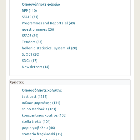
Οποιονδήποτε φάκελο
RFP
(110)
SFA10
(71)
Programmes and Reports_el
(49)
questionnaires
(26)
SFA05
(24)
Tenders
(23)
hellenic_statistical_system_el
(20)
SJO01
(20)
SDGs
(17)
Newsletters
(14)
Χρήστες
Οποιοσδήποτε χρήστης
test test
(1215)
σόλων μαρινάκης
(131)
solon marinakis
(123)
konstantinos koutros
(105)
stella trekla
(104)
μαρια γκιβαλου
(46)
stamatia fragkiadaki
(35)