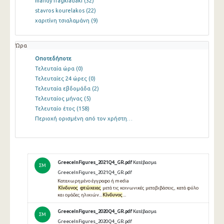
mandy fragkiadaki
(32)
stavros kourelakos
(22)
χαριτίνη τσιαλαμάνη
(9)
Ώρα
Οποτεδήποτε
Τελευταία ώρα
(0)
Τελευταίες 24 ώρες
(0)
Τελευταία εβδομάδα
(2)
Τελευταίος μήνας
(5)
Τελευταίο έτος
(158)
Περιοχή ορισμένη από τον χρήστη…
GreeceInFigures_2021Q4_GR.pdf
Κατέβασμα
ΣΜ
GreeceInFigures_2021Q4_GR.pdf
Καταχωρημένο έγγραφο ή media
Κίνδυνος
φτώχειας
μετά τις κοινωνικές μεταβιβάσεις, κατά φύλο
και ομάδες ηλικιών...
Κίνδυνος
...
GreeceInFigures_2020Q4_GR.pdf
Κατέβασμα
ΣΜ
GreeceInFigures_2020Q4_GR.pdf