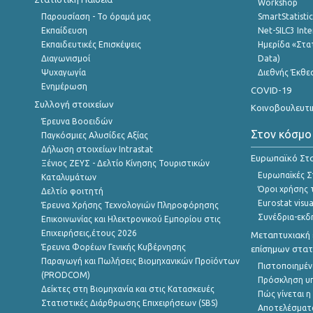
Workshop
Παρουσίαση - Το όραμά μας
SmartStatisti
Εκπαίδευση
Net-SILC3 Int
Εκπαιδευτικές Επισκέψεις
Ημερίδα «Στατ
Διαγωνισμοί
Data)
Ψυχαγωγία
Διεθνής Έκθε
Ενημέρωση
COVID-19
Συλλογή στοιχείων
Κοινοβουλευτι
Έρευνα Βοοειδών
Στον κόσμο
Παγκόσμιες Αλυσίδες Αξίας
Δήλωση στοιχείων Intrastat
Ευρωπαϊκό Στα
Ξένιος ΖΕΥΣ - Δελτίο Κίνησης Τουριστικών
Ευρωπαϊκές Στ
Καταλυμάτων
Όροι χρήσης 
Δελτίο φοιτητή
Eurostat visua
Έρευνα Χρήσης Τεχνολογιών Πληροφόρησης
Συνέδρια-εκδ
Επικοινωνίας και Ηλεκτρονικού Εμπορίου στις
Επιχειρήσεις,έτους 2026
Μεταπτυχιακή 
Έρευνα Φορέων Γενικής Κυβέρνησης
επίσημων στατ
Παραγωγή και Πωλήσεις Βιομηχανικών Προϊόντων
Πιστοποιημέν
(PRODCOM)
Πρόσκληση υ
Δείκτες στη Βιομηχανία και στις Κατασκευές
Πώς γίνεται 
Στατιστικές Διάρθρωσης Επιχειρήσεων (SBS)
Αποτελέσματ