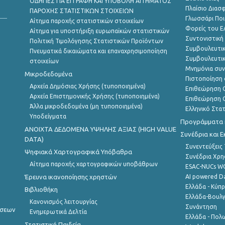
ΟΔΗΓΙΕΣ ΓΙΑ ΕΓΓΡΑΦΗ ΚΑΙ ΥΠΟΒΟΛΗ ΑΙΤΗΜΑΤΟΣ
Πλαίσιο Διασ
ΠΑΡΟΧΗΣ ΣΤΑΤΙΣΤΙΚΩΝ ΣΤΟΙΧΕΙΩΝ
Γλωσσάρι Ποι
Αίτημα παροχής στατιστικών στοιχείων
Φορείς του 
Αίτημα για υποστήριξη ευρωπαϊκών στατιστικών
Συντονιστική
Πολιτική Τιμολόγησης Στατιστικών Προϊόντων
Συμβουλευτικ
Πνευματικά δικαιώματα και επαναχρησιμοποίηση
Συμβουλευτικ
στοιχείων
Μνημόνια συν
Μικροδεδομένα
Πιστοποίηση 
Αρχεία Δημόσιας Χρήσης (τυποποιημένα)
Επιθεώρηση Ο
Αρχεία Επιστημονικής Χρήσης (τυποποιημένα)
Επιθεώρηση Ο
Άλλα μικροδεδομένα (μη τυποποιημένα)
Ελληνικό Στα
Υποδείγματα
Προγράμματα κ
ANOIXTA ΔΕΔΟΜΕΝΑ ΥΨΗΛΗΣ ΑΞΙΑΣ (HIGH VALUE
Συνέδρια και 
DATA)
Συνεντεύξεις
Ψηφιακά Χαρτογραφικά Υπόβαθρα
Συνέδρια Χρ
Αίτημα παροχής χαρτογραφικών υποβάθρων
ESAC-NUCs 
Έρευνα ικανοποίησης χρηστών
AI powered Dat
Ελλάδα - Κύπ
Βιβλιοθήκη
Ελλάδα-Βουλγ
Κανονισμός λειτουργίας
Συνάντηση
ήσεων
Ενημερωτικά Δελτία
Ελλάδα - Πολω
Στατιστική Παιδεία