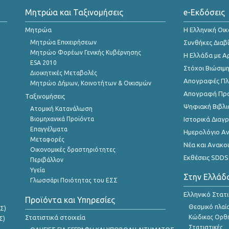
Μητρώα και Ταξινομήσεις
e-Εκδόσεις
Μητρώα
Η Ελληνική Οι
Μητρώα Επιχειρήσεων
Συνθήκες Διαβ
Μητρώο Φορέων Γενικής Κυβέρνησης
Η Ελλάδα με Α
ESA 2010
Στόχοι Βιώσιμ
Διοικητικές Μεταβολές
Απογραφές Πλη
Μητρώο Δήμων, Κοινοτήτων & Οικισμών
Απογραφή Πρ
Ταξινομήσεις
Ψηφιακή Βιβλι
Ατομική Κατανάλωση
Βιομηχανικά Προϊόντα
Ιστορικά Δια
Επαγγέλματα
Ημερολόγιο Α
Μεταφορές
Νέα και Ανακο
Οικονομικές δραστηριότητες
Εκθέσεις SDDS
Περιβάλλον
Υγεία
Στην Ελλάδ
Γλωσσάρι Ποιότητας του ΕΣΣ
Ελληνικό Στατ
Προϊόντα και Υπηρεσίες
Θεσμικό πλαί
Σ)
Στατιστικά στοιχεία
Κώδικας Ορθή
Σ)
Στατιστικές