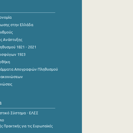
κονομία
ίωσης στην Ελλάδα
ριθμούς
ης Ανάπτυξης
θυσμού 1821 - 2021
οσφύγων 1923
οθήκη
γράμματα Απογραφών Πληθυσμού
νακοινώσεων
ινώσεις
α
ιστικό Σύστημα - ΕΛΣΣ
σιο
ς Πρακτικής για τις Ευρωπαϊκές