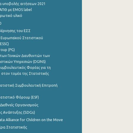
α υποβολής αιτήσεων 2021
ΑΠΘ με EMOS label
ρωτικό υλικό
0
βέρνησης του ΕΣΣ
 Ευρωπαϊκού Στατιστικού
ESSC)
roup (PG)
των Γενικών Διευθυντών των
ιστικών Υπηρεσιών (DGINS)
υμβουλευτικός Φορέας για τη
 στον τομέα της Στατιστικής
ατιστική Συμβουλευτική Επιτροπή
ατιστικό Φόρουμ (ESF)
 Διεθνείς Οργανισμούς
ης Ανάπτυξης (SDGs)
ata Alliance for Children on the Move
ρα Στατιστικής