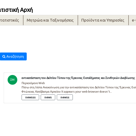
ατιστική Αρχή
τατιστικές
Μητρώα και Ταξινομήσεις
Προϊόντα και Υπηρεσίες
e
Αναζήτηση
αντικατάσταση του Δελτίου Τύπου της Έρευνας Εισοδήματος και Συνθηκών Διαβίωσης 
ΣΜ
Περιεχόμενο Web
Πίσω στη λίστα Ανακοίνωση για την αντικατάσταση του Δελτίου Τύπου της Έρευνας Ε
Φτώχειας Κατέβασμα Αρχείου It appears your web browser doesn't...
newsss
news
newss