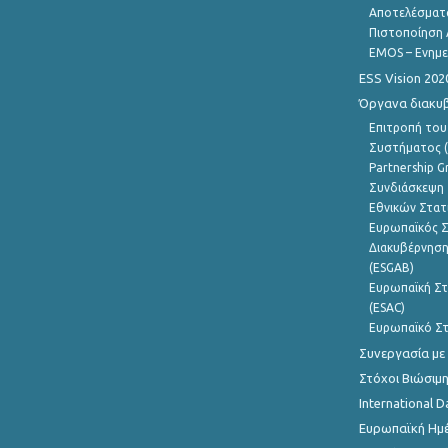
Αποτελέσματ
Πιστοποίηση 
EMOS – Ενημε
ESS Vision 202
Όργανα διακυ
Επιτροπή του
Συστήματος (
Partnership G
Συνδιάσκεψη 
Εθνικών Στατ
Ευρωπαϊκός Σ
Διακυβέρνηση
(ESGAB)
Ευρωπαϊκή Στ
(ESAC)
Ευρωπαϊκό Στ
Συνεργασία με
Στόχοι Βιώσιμ
International D
Ευρωπαϊκή Ημέ