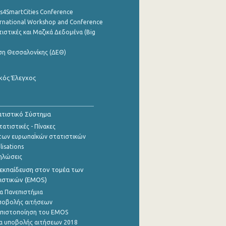
cs4SmartCities Conference
ernational Workshop and Conference
ιστικές και Μαζικά Δεδομένα (Big
ση Θεσσαλονίκης (ΔΕΘ)
κός Έλεγχος
τιστικό Σύστημα
ατιστικές - Πίνακες
των ευρωπαΪκών στατιστικών
lisations
ηλώσεις
εκπαίδευση στον τομέα των
ιστικών (EMOS)
α Πανεπιστήμια
ποβολής αιτήσεων
η πιστοποίηση του EMOS
α υποβολής αιτήσεων 2018