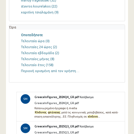
mandy fragkiadaki
(32)
stavros kourelakos
(22)
χαριτίνη τσιαλαμάνη
(9)
Ώρα
Οποτεδήποτε
Τελευταία ώρα
(0)
Τελευταίες 24 ώρες
(2)
Τελευταία εβδομάδα
(2)
Τελευταίος μήνας
(8)
Τελευταίο έτος
(158)
Περιοχή ορισμένη από τον χρήστη…
GreeceInFigures_2024Q4_GR.pdf
Κατέβασμα
SM
GreeceInFigures_2024Q4_GR.pdf
Καταχωρημένο έγγραφο ή media
Κίνδυνος
φτώχειας
μετά τις κοινωνικές μεταβιβάσεις, κατά κατά-
σταση απασχόλησης...ΕΕ: Πληθυσμός σε
κίνδυνο
...
GreeceinFigures_2025Q3_GR.pdf
Κατέβασμα
SM
GreeceinFigures_2025Q3_GR.pdf