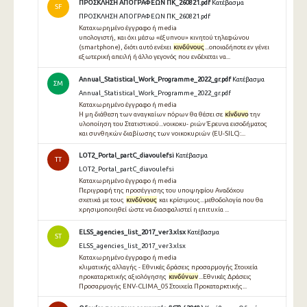
ΠΡΟΣΚΛΗΣΗ ΑΠΟΓΡΑΦΕΩΝ ΠΚ_260821.pdf
Κατέβασμα
SF
ΠΡΟΣΚΛΗΣΗ ΑΠΟΓΡΑΦΕΩΝ ΠΚ_260821.pdf
Καταχωρημένο έγγραφο ή media
υπολογιστή, και όχι μέσω «έξυπνου» κινητού τηλεφώνου
(smartphone), διότι αυτό ενέχει
κινδύνους
...οποιαδήποτε εν γένει
εξωτερική απειλή ή άλλο γεγονός που ενδέχεται να...
Annual_Statistical_Work_Programme_2022_gr.pdf
Κατέβασμα
ΣΜ
Annual_Statistical_Work_Programme_2022_gr.pdf
Καταχωρημένο έγγραφο ή media
Η μη διάθεση των αναγκαίων πόρων θα θέσει σε
κίνδυνο
την
υλοποίηση του Στατιστικού...νοικοκυ- ριών Έρευνα εισοδήματος
και συνθηκών διαβίωσης των νοικοκυριών (EU-SILC):...
LOT2_Portal_partC_diavoulefsi
Κατέβασμα
TT
LOT2_Portal_partC_diavoulefsi
Καταχωρημένο έγγραφο ή media
Περιγραφή της προσέγγισης του υποψηφίου Αναδόχου
σχετικά με τους
κινδύνους
και κρίσιμους...μεθοδολογία που θα
χρησιμοποιηθεί ώστε να διασφαλιστεί η επιτυχία ...
ELSS_agencies_list_2017_ver3.xlsx
Κατέβασμα
ST
ELSS_agencies_list_2017_ver3.xlsx
Καταχωρημένο έγγραφο ή media
κλιματικής αλλαγής - Εθνικές δράσεις προσαρμογής Στοιχεία
προκαταρκτικής αξιολόγησης
κινδύνων
...Εθνικές Δράσεις
Προσαρμογής ENV-CLIMA_05 Στοιχεία Προκαταρκτικής...