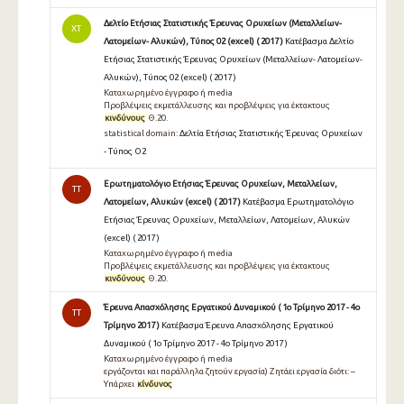
Δελτίο Ετήσιας Στατιστικής Έρευνας Ορυχείων (Μεταλλείων-
ΧΤ
Λατομείων- Αλυκών), Τύπος 02 (excel) ( 2017 )
Κατέβασμα Δελτίο
Ετήσιας Στατιστικής Έρευνας Ορυχείων (Μεταλλείων- Λατομείων-
Αλυκών), Τύπος 02 (excel) ( 2017 )
Καταχωρημένο έγγραφο ή media
Προβλέψεις εκμετάλλευσης και προβλέψεις για έκτακτους
κινδύνους
Θ.20.
statistical domain:
Δελτία Ετήσιας Στατιστικής Έρευνας Ορυχείων
- Τύπος Ο2
Ερωτηματολόγιο Ετήσιας Έρευνας Ορυχείων, Μεταλλείων,
TT
Λατομείων, Αλυκών (excel) ( 2017 )
Κατέβασμα Ερωτηματολόγιο
Ετήσιας Έρευνας Ορυχείων, Μεταλλείων, Λατομείων, Αλυκών
(excel) ( 2017 )
Καταχωρημένο έγγραφο ή media
Προβλέψεις εκμετάλλευσης και προβλέψεις για έκτακτους
κινδύνους
Θ.20.
Έρευνα Απασχόλησης Εργατικού Δυναμικού ( 1ο Τρίμηνο 2017 - 4ο
TT
Τρίμηνο 2017 )
Κατέβασμα Έρευνα Απασχόλησης Εργατικού
Δυναμικού ( 1ο Τρίμηνο 2017 - 4ο Τρίμηνο 2017 )
Καταχωρημένο έγγραφο ή media
εργάζονται και παράλληλα ζητούν εργασία) Ζητάει εργασία διότι: –
Υπάρχει
κίνδυνος