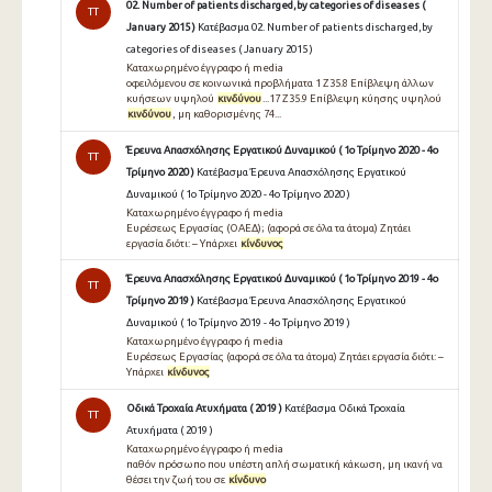
02. Number of patients discharged,by categories of diseases (
TT
January 2015 )
Κατέβασμα 02. Number of patients discharged,by
categories of diseases ( January 2015 )
Καταχωρημένο έγγραφο ή media
οφειλόμενου σε κοινωνικά προβλήματα 1 Z35.8 Επίβλεψη άλλων
κυήσεων υψηλού
κινδύνου
...17 Z35.9 Επίβλεψη κύησης υψηλού
κινδύνου
, μη καθορισμένης 74...
Έρευνα Απασχόλησης Εργατικού Δυναμικού ( 1ο Τρίμηνο 2020 - 4ο
TT
Τρίμηνο 2020 )
Κατέβασμα Έρευνα Απασχόλησης Εργατικού
Δυναμικού ( 1ο Τρίμηνο 2020 - 4ο Τρίμηνο 2020 )
Καταχωρημένο έγγραφο ή media
Eυρέσεως Eργασίας (ΟΑΕΔ); (αφορά σε όλα τα άτομα) Zητάει
εργασία διότι: – Yπάρχει
κίνδυνος
Έρευνα Απασχόλησης Εργατικού Δυναμικού ( 1ο Τρίμηνο 2019 - 4ο
TT
Τρίμηνο 2019 )
Κατέβασμα Έρευνα Απασχόλησης Εργατικού
Δυναμικού ( 1ο Τρίμηνο 2019 - 4ο Τρίμηνο 2019 )
Καταχωρημένο έγγραφο ή media
Eυρέσεως Eργασίας (αφορά σε όλα τα άτομα) Zητάει εργασία διότι: –
Yπάρχει
κίνδυνος
Οδικά Τροχαία Ατυχήματα ( 2019 )
Κατέβασμα Οδικά Τροχαία
TT
Ατυχήματα ( 2019 )
Καταχωρημένο έγγραφο ή media
παθόν πρόσωπο που υπέστη απλή σωματική κάκωση, μη ικανή να
θέσει την ζωή του σε
κίνδυνο