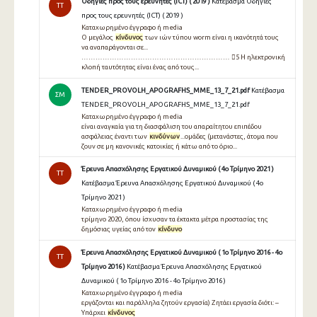
Οδηγίες προς τους ερευνητές (ICT) ( 2019 )
Κατέβασμα Οδηγίες
TT
προς τους ερευνητές (ICT) ( 2019 )
Καταχωρημένο έγγραφο ή media
Ο μεγάλος
κίνδυνος
των ιών τύπου worm είναι η ικανότητά τους
να αναπαράγονται σε...
……………………………………………………… 5 Η ηλεκτρονική
κλοπή ταυτότητας είναι ένας από τους...
TENDER_PROVOLH_APOGRAFHS_MME_13_7_21.pdf
Κατέβασμα
ΣΜ
TENDER_PROVOLH_APOGRAFHS_MME_13_7_21.pdf
Καταχωρημένο έγγραφο ή media
είναι αναγκαία για τη διασφάλιση του απαραίτητου επιπέδου
ασφάλειας έναντι των
κινδύνων
...ομάδες (μετανάστες, άτομα που
ζουν σε μη κανονικές κατοικίες ή κάτω από το όριο...
Έρευνα Απασχόλησης Εργατικού Δυναμικού ( 4ο Τρίμηνο 2021 )
TT
Κατέβασμα Έρευνα Απασχόλησης Εργατικού Δυναμικού ( 4ο
Τρίμηνο 2021 )
Καταχωρημένο έγγραφο ή media
τρίμηνο 2020, όπου ίσχυσαν τα έκτακτα μέτρα προστασίας της
δημόσιας υγείας από τον
κίνδυνο
Έρευνα Απασχόλησης Εργατικού Δυναμικού ( 1ο Τρίμηνο 2016 - 4ο
TT
Τρίμηνο 2016 )
Κατέβασμα Έρευνα Απασχόλησης Εργατικού
Δυναμικού ( 1ο Τρίμηνο 2016 - 4ο Τρίμηνο 2016 )
Καταχωρημένο έγγραφο ή media
εργάζονται και παράλληλα ζητούν εργασία) Ζητάει εργασία διότι: –
Υπάρχει
κίνδυνος