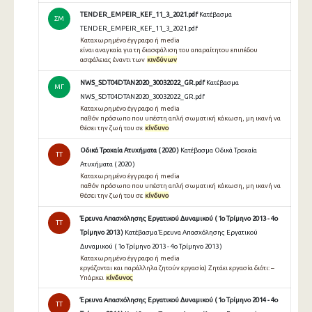
TENDER_EMPEIR_KEF_11_3_2021.pdf
Κατέβασμα
ΣΜ
TENDER_EMPEIR_KEF_11_3_2021.pdf
Καταχωρημένο έγγραφο ή media
είναι αναγκαία για τη διασφάλιση του απαραίτητου επιπέδου
ασφάλειας έναντι των
κινδύνων
NWS_SDT04DTAN2020_30032022_GR.pdf
Κατέβασμα
ΜΓ
NWS_SDT04DTAN2020_30032022_GR.pdf
Καταχωρημένο έγγραφο ή media
παθόν πρόσωπο που υπέστη απλή σωματική κάκωση, μη ικανή να
θέσει την ζωή του σε
κίνδυνο
Οδικά Τροχαία Ατυχήματα ( 2020 )
Κατέβασμα Οδικά Τροχαία
TT
Ατυχήματα ( 2020 )
Καταχωρημένο έγγραφο ή media
παθόν πρόσωπο που υπέστη απλή σωματική κάκωση, μη ικανή να
θέσει την ζωή του σε
κίνδυνο
Έρευνα Απασχόλησης Εργατικού Δυναμικού ( 1ο Τρίμηνο 2013 - 4ο
TT
Τρίμηνο 2013 )
Κατέβασμα Έρευνα Απασχόλησης Εργατικού
Δυναμικού ( 1ο Τρίμηνο 2013 - 4ο Τρίμηνο 2013 )
Καταχωρημένο έγγραφο ή media
εργάζονται και παράλληλα ζητούν εργασία) Ζητάει εργασία διότι: –
Υπάρχει
κίνδυνος
Έρευνα Απασχόλησης Εργατικού Δυναμικού ( 1ο Τρίμηνο 2014 - 4ο
TT