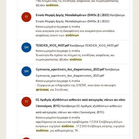
• Να πληροί όλες τις συνθήκες ασφάλειας και πυροπροστασίας
(έξοδοι
κινδύνου
,
Ενιαία Μορφή Δομής Μεταδεδομένων (SIMSv.2) ( 2023 )
Κατέβασμα
TT
Ενιαία Μορφή Δομής Μεταδεδομένων (SIMSv.2) ( 2023 )
Καταχωρημένο έγγραφο ή media
είναι αναγκαία για τη διασφάλιση του απαραίτητου επιπέδου
ασφάλειας έναντι των
κινδύνων
TENDER_XIOS_MIST.pdf
Κατέβασμα TENDER_XIOS_MIST.pdf
SM
Καταχωρημένο έγγραφο ή media
Το ακίνητο θα πρέπει να πληροί τις συνθήκες ασφάλειας και
πυροπροστασίας (έξοδοι
κινδύνου
Gymnasia_apantiseis_6os_diagwnismos_2023.pdf
Κατέβασμα
SM
Gymnasia_apantiseis_6os_diagwnismos_2023.pdf
Καταχωρημένο έγγραφο ή media
- Σύμφωνα με infographic της ΕΛΣΤΑΤ, ποιο ήταν το κατώφλι
φτώχειας
για 2 ενήλικες
02. Αριθμός εξελθόντων ασθενών κατά κατηγορίες νόσων και νόσο
TT
( Ιανουάριος 2015 )
Κατέβασμα 02. Αριθμός εξελθόντων ασθενών
κατά κατηγορίες νόσων και νόσο ( Ιανουάριος 2015 )
Καταχωρημένο έγγραφο ή media
οφειλόμενου σε κοινωνικά προβλήματα 1 Z35.8 Επίβλεψη άλλων
κυήσεων υψηλού
κινδύνου
...17 Z35.9 Επίβλεψη κύησης υψηλού
κινδύνου
, μη καθορισμένης 74...