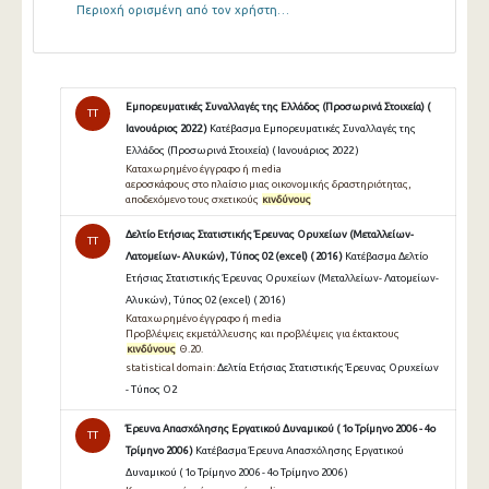
Περιοχή ορισμένη από τον χρήστη…
Εμπορευματικές Συναλλαγές της Ελλάδος (Προσωρινά Στοιχεία) (
TT
Ιανουάριος 2022 )
Κατέβασμα Εμπορευματικές Συναλλαγές της
Ελλάδος (Προσωρινά Στοιχεία) ( Ιανουάριος 2022 )
Καταχωρημένο έγγραφο ή media
αεροσκάφους στο πλαίσιο μιας οικονομικής δραστηριότητας,
αποδεχόμενο τους σχετικούς
κινδύνους
Δελτίο Ετήσιας Στατιστικής Έρευνας Ορυχείων (Μεταλλείων-
TT
Λατομείων- Αλυκών), Τύπος 02 (excel) ( 2016 )
Κατέβασμα Δελτίο
Ετήσιας Στατιστικής Έρευνας Ορυχείων (Μεταλλείων- Λατομείων-
Αλυκών), Τύπος 02 (excel) ( 2016 )
Καταχωρημένο έγγραφο ή media
Προβλέψεις εκμετάλλευσης και προβλέψεις για έκτακτους
κινδύνους
Θ.20.
statistical domain:
Δελτία Ετήσιας Στατιστικής Έρευνας Ορυχείων
- Τύπος Ο2
Έρευνα Απασχόλησης Εργατικού Δυναμικού ( 1ο Τρίμηνο 2006 - 4ο
TT
Τρίμηνο 2006 )
Κατέβασμα Έρευνα Απασχόλησης Εργατικού
Δυναμικού ( 1ο Τρίμηνο 2006 - 4ο Τρίμηνο 2006 )