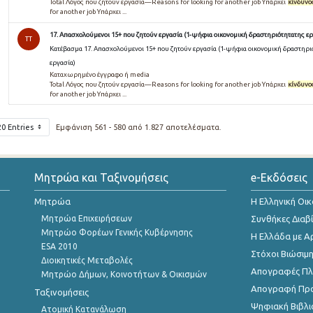
Total Λόγος που ζητούν εργασία—Reasons for looking for another job Υπάρχει
κίνδυνο
for another job Υπάρχει ...
17. Απασχολούμενοι 15+ που ζητούν εργασία (1-ψήφια οικονομική δραστηριότητατης ερ
TT
Κατέβασμα 17. Απασχολούμενοι 15+ που ζητούν εργασία (1-ψήφια οικονομική δραστηρι
εργασία)
Καταχωρημένο έγγραφο ή media
Total Λόγος που ζητούν εργασία—Reasons for looking for another job Υπάρχει
κίνδυνο
for another job Υπάρχει ...
20 Entries
Εμφάνιση 561 - 580 από 1.827 αποτελέσματα.
Μητρώα και Ταξινομήσεις
e-Εκδόσεις
Μητρώα
Η Ελληνική Οι
Μητρώα Επιχειρήσεων
Συνθήκες Διαβ
Μητρώο Φορέων Γενικής Κυβέρνησης
Η Ελλάδα με Α
ESA 2010
Στόχοι Βιώσιμ
Διοικητικές Μεταβολές
Απογραφές Πλη
Μητρώο Δήμων, Κοινοτήτων & Οικισμών
Απογραφή Πρ
Ταξινομήσεις
Ψηφιακή Βιβλι
Ατομική Κατανάλωση