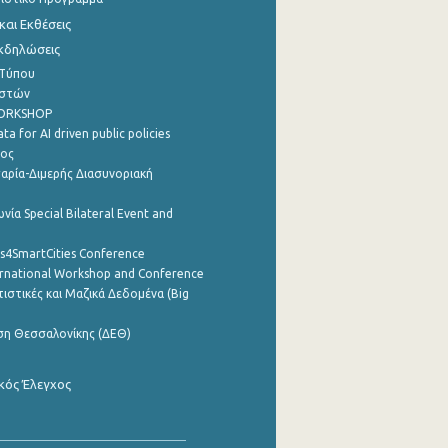
αι Εκθέσεις
Εκδηλώσεις
 Τύπου
ηστών
WORKSHOP
a for AI driven public policies
ρος
αρία-Διμερής Διασυνοριακή
νία Special Bilateral Event and
cs4SmartCities Conference
ernational Workshop and Conference
ιστικές και Μαζικά Δεδομένα (Big
ση Θεσσαλονίκης (ΔΕΘ)
κός Έλεγχος