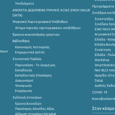
Υποδείγματα
Προγράμματα κ
ANOIXTA ΔΕΔΟΜΕΝΑ ΥΨΗΛΗΣ ΑΞΙΑΣ (HIGH VALUE
Συνέδρια και 
DATA)
Συνεντεύξεις
Ψηφιακά Χαρτογραφικά Υπόβαθρα
Συνέδρια Χρ
Αίτημα παροχής χαρτογραφικών υποβάθρων
ESAC-NUCs 
Έρευνα ικανοποίησης χρηστών
AI powered Dat
Ελλάδα - Κύπ
Βιβλιοθήκη
Ελλάδα-Βουλγ
Κανονισμός λειτουργίας
Συνάντηση
ήσεων
Ενημερωτικά Δελτία
Ελλάδα - Πολω
Στατιστική Παιδεία
Workshop
Παρουσίαση - Το όραμά μας
SmartStatisti
Εκπαίδευση
Net-SILC3 Int
Εκπαιδευτικές Επισκέψεις
Ημερίδα «Στατ
Διαγωνισμοί
Data)
Ψυχαγωγία
Διεθνής Έκθε
Ενημέρωση
COVID-19
Συλλογή στοιχείων
Κοινοβουλευτι
Έρευνα Βοοειδών
Στον κόσμο
Παγκόσμιες Αλυσίδες Αξίας
Δήλωση στοιχείων Intrastat