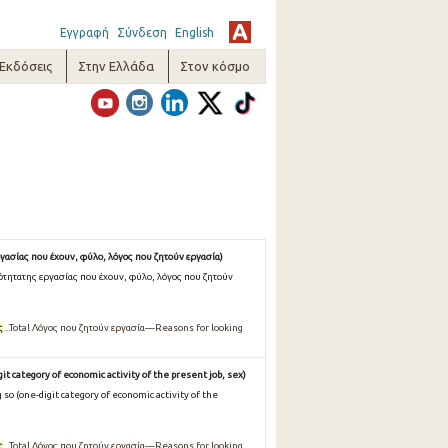
Εγγραφή
Σύνδεση
English
-Εκδόσεις
Στην Ελλάδα
Στον κόσμο
γασίας που έχουν, φύλο, λόγος που ζητούν εργασία)
ότητατης εργασίας που έχουν, φύλο, λόγος που ζητούν
ς
...Total Λόγος που ζητούν εργασία—Reasons for looking
it category of economic activity of the present job, sex)
so (one-digit category of economic activity of the
ς
...Total Λόγος που ζητούν εργασία—Reasons for looking