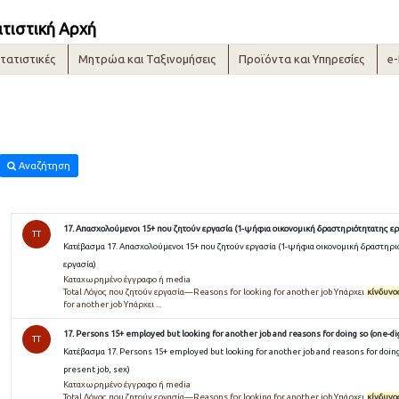
ατιστική Αρχή
τατιστικές
Μητρώα και Ταξινομήσεις
Προϊόντα και Υπηρεσίες
e
Αναζήτηση
17. Απασχολούμενοι 15+ που ζητούν εργασία (1-ψήφια οικονομική δραστηριότητατης ερ
TT
Κατέβασμα 17. Απασχολούμενοι 15+ που ζητούν εργασία (1-ψήφια οικονομική δραστηρι
εργασία)
Καταχωρημένο έγγραφο ή media
Total Λόγος που ζητούν εργασία—Reasons for looking for another job Υπάρχει
κίνδυνο
for another job Υπάρχει ...
17. Persons 15+ employed but looking for another job and reasons for doing so (one-dig
TT
Κατέβασμα 17. Persons 15+ employed but looking for another job and reasons for doing 
present job, sex)
Καταχωρημένο έγγραφο ή media
Total Λόγος που ζητούν εργασία—Reasons for looking for another job Υπάρχει
κίνδυνο