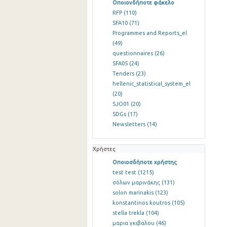
Οποιονδήποτε φάκελο
RFP
(110)
SFA10
(71)
Programmes and Reports_el
(49)
questionnaires
(26)
SFA05
(24)
Tenders
(23)
hellenic_statistical_system_el
(20)
SJO01
(20)
SDGs
(17)
Newsletters
(14)
Χρήστες
Οποιοσδήποτε χρήστης
test test
(1215)
σόλων μαρινάκης
(131)
solon marinakis
(123)
konstantinos koutros
(105)
stella trekla
(104)
μαρια γκιβαλου
(46)