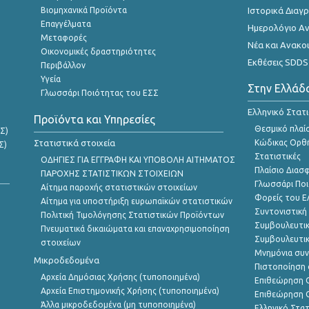
Βιομηχανικά Προϊόντα
Ιστορικά Δια
Επαγγέλματα
Ημερολόγιο Α
Μεταφορές
Νέα και Ανακο
Οικονομικές δραστηριότητες
Εκθέσεις SDDS
Περιβάλλον
Υγεία
Στην Ελλάδ
Γλωσσάρι Ποιότητας του ΕΣΣ
Ελληνικό Στατ
Προϊόντα και Υπηρεσίες
Θεσμικό πλαί
Σ)
Στατιστικά στοιχεία
Κώδικας Ορθή
Σ)
Στατιστικές
ΟΔΗΓΙΕΣ ΓΙΑ ΕΓΓΡΑΦΗ ΚΑΙ ΥΠΟΒΟΛΗ ΑΙΤΗΜΑΤΟΣ
Πλαίσιο Διασ
ΠΑΡΟΧΗΣ ΣΤΑΤΙΣΤΙΚΩΝ ΣΤΟΙΧΕΙΩΝ
Γλωσσάρι Ποι
Αίτημα παροχής στατιστικών στοιχείων
Φορείς του 
Αίτημα για υποστήριξη ευρωπαϊκών στατιστικών
Συντονιστική
Πολιτική Τιμολόγησης Στατιστικών Προϊόντων
Συμβουλευτικ
Πνευματικά δικαιώματα και επαναχρησιμοποίηση
Συμβουλευτικ
στοιχείων
Μνημόνια συν
Μικροδεδομένα
Πιστοποίηση 
Αρχεία Δημόσιας Χρήσης (τυποποιημένα)
Επιθεώρηση Ο
Αρχεία Επιστημονικής Χρήσης (τυποποιημένα)
Επιθεώρηση Ο
Άλλα μικροδεδομένα (μη τυποποιημένα)
Ελληνικό Στα