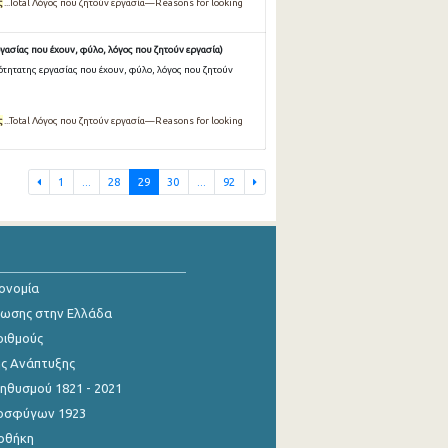
ς
...Total Λόγος που ζητούν εργασία—Reasons for looking
γασίας που έχουν, φύλο, λόγος που ζητούν εργασία)
ότητατης εργασίας που έχουν, φύλο, λόγος που ζητούν
ς
...Total Λόγος που ζητούν εργασία—Reasons for looking
1
...
28
29
30
...
92
κονομία
ίωσης στην Ελλάδα
ριθμούς
ης Ανάπτυξης
θυσμού 1821 - 2021
οσφύγων 1923
οθήκη