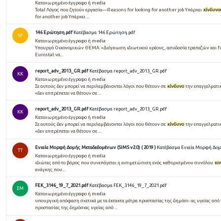
Καταχωρημένο έγγραφο ή media
Total Λόγος που ζητούν εργασία—Reasons for looking for another job Υπάρχει
κίνδυνο
for another job Υπάρχει ...
146 Ερώτηση.pdf
Κατέβασμα 146 Ερώτηση.pdf
SF
Καταχωρημένο έγγραφο ή media
Υπουργό Οικονομικών ΘΕΜΑ: «Διόγκωση ιδιωτικού χρέους, ασυδοσία τραπεζών και f
Eurostat να...
report_adv_2013_GR.pdf
Κατέβασμα report_adv_2013_GR.pdf
KK
Καταχωρημένο έγγραφο ή media
Σε αυτούς δεν μπορεί να περιλαμβάνονται λόγοι που θέτουν σε
κίνδυνο
την επαγγελματικ
«δεν επιτρέπεται να θέτουν σε ...
report_adv_2013_GR.pdf
Κατέβασμα report_adv_2013_GR.pdf
KK
Καταχωρημένο έγγραφο ή media
Σε αυτούς δεν μπορεί να περιλαμβάνονται λόγοι που θέτουν σε
κίνδυνο
την επαγγελματικ
«δεν επιτρέπεται να θέτουν σε ...
Ενιαία Μορφή Δομής Μεταδεδομένων (SIMS v2.0) ( 2019 )
Κατέβασμα Ενιαία Μορφή Δομή
TT
Καταχωρημένο έγγραφο ή media
ιδιώτες από το βάρος που συνεπάγεται η αντιμετώπιση ενός καθορισμένου συνόλου
κι
ανάγκης που...
FEK_3146_19_7_2021.pdf
Κατέβασμα FEK_3146_19_7_2021.pdf
ΣΜ
Καταχωρημένο έγγραφο ή media
υπουργική απόφαση σχετικά με τα έκτακτα μέτρα προστασίας της δημόσι- ας υγείας από
προστασίας της δημόσιας υγείας από ...