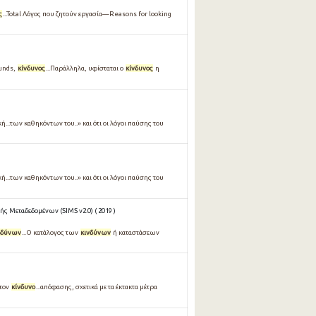
ς
...Total Λόγος που ζητούν εργασία—Reasons for looking
unds,
κίνδυνος
...Παράλληλα, υφίσταται ο
κίνδυνος
η
ή...των καθηκόντων του..» και ότι οι λόγοι παύσης του
ή...των καθηκόντων του..» και ότι οι λόγοι παύσης του
ς Μεταδεδομένων (SIMS v2.0) ( 2019 )
νδύνων
...Ο κατάλογος των
κινδύνων
ή καταστάσεων
 τον
κίνδυνο
...απόφασης, σχετικά με τα έκτακτα μέτρα