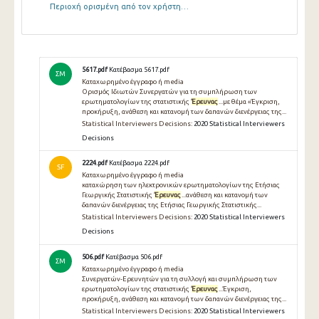
Περιοχή ορισμένη από τον χρήστη…
5617.pdf
Κατέβασμα 5617.pdf
ΣΜ
Καταχωρημένο έγγραφο ή media
Ορισμός Ιδιωτών Συνεργατών για τη συμπλήρωση των
ερωτηματολογίων της στατιστικής
Έρευνας
...με θέμα «Έγκριση,
προκήρυξη, ανάθεση και κατανομή των δαπανών διενέργειας της...
Statistical Interviewers Decisions:
2020 Statistical Interviewers
Decisions
2224.pdf
Κατέβασμα 2224.pdf
SF
Καταχωρημένο έγγραφο ή media
καταχώρηση των ηλεκτρονικών ερωτηματολογίων της Ετήσιας
Γεωργικής Στατιστικής
Έρευνας
...ανάθεση και κατανομή των
δαπανών διενέργειας της Ετήσιας Γεωργικής Στατιστικής...
Statistical Interviewers Decisions:
2020 Statistical Interviewers
Decisions
506.pdf
Κατέβασμα 506.pdf
ΣΜ
Καταχωρημένο έγγραφο ή media
Συνεργατών-Ερευνητών για τη συλλογή και συμπλήρωση των
ερωτηματολογίων της στατιστικής
Έρευνας
...Έγκριση,
προκήρυξη, ανάθεση και κατανομή των δαπανών διενέργειας της...
Statistical Interviewers Decisions:
2020 Statistical Interviewers