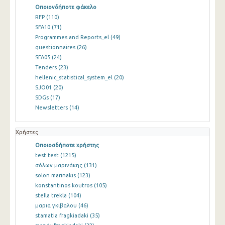
Οποιονδήποτε φάκελο
RFP
(110)
SFA10
(71)
Programmes and Reports_el
(49)
questionnaires
(26)
SFA05
(24)
Tenders
(23)
hellenic_statistical_system_el
(20)
SJO01
(20)
SDGs
(17)
Newsletters
(14)
Χρήστες
Οποιοσδήποτε χρήστης
test test
(1215)
σόλων μαρινάκης
(131)
solon marinakis
(123)
konstantinos koutros
(105)
stella trekla
(104)
μαρια γκιβαλου
(46)
stamatia fragkiadaki
(35)