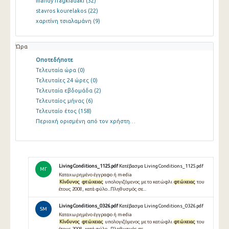
mandy fragkiadaki
(32)
stavros kourelakos
(22)
χαριτίνη τσιαλαμάνη
(9)
Ώρα
Οποτεδήποτε
Τελευταία ώρα
(0)
Τελευταίες 24 ώρες
(0)
Τελευταία εβδομάδα
(2)
Τελευταίος μήνας
(6)
Τελευταίο έτος
(158)
Περιοχή ορισμένη από τον χρήστη…
LivingConditions_1125.pdf
Κατέβασμα LivingConditions_1125.pdf
ΜΓ
Καταχωρημένο έγγραφο ή media
Κίνδυνος
φτώχειας
υπολογιζόμενος με το κατώφλι
φτώχειας
του
έτους 2008, κατά φύλο...Πληθυσμός σε...
LivingConditions_0326.pdf
Κατέβασμα LivingConditions_0326.pdf
SM
Καταχωρημένο έγγραφο ή media
Κίνδυνος
φτώχειας
υπολογιζόμενος με το κατώφλι
φτώχειας
του
έτους 2008, κατά φύλο...Πληθυσμός σε...