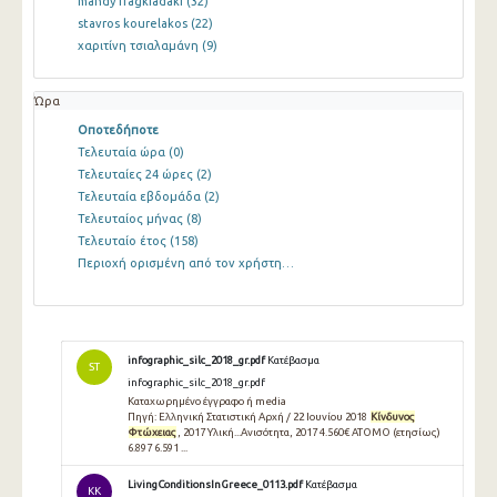
mandy fragkiadaki
(32)
stavros kourelakos
(22)
χαριτίνη τσιαλαμάνη
(9)
Ώρα
Οποτεδήποτε
Τελευταία ώρα
(0)
Τελευταίες 24 ώρες
(2)
Τελευταία εβδομάδα
(2)
Τελευταίος μήνας
(8)
Τελευταίο έτος
(158)
Περιοχή ορισμένη από τον χρήστη…
infographic_silc_2018_gr.pdf
Κατέβασμα
ST
infographic_silc_2018_gr.pdf
Καταχωρημένο έγγραφο ή media
Πηγή: Ελληνική Στατιστική Αρχή / 22 Ιουνίου 2018
Κίνδυνος
Φτώχειας
, 2017 Υλική...Ανισότητα, 2017 4.560€ ΑΤΟΜΟ (ετησίως)
6.897 6.591 ...
LivingConditionsInGreece_0113.pdf
Κατέβασμα
KK