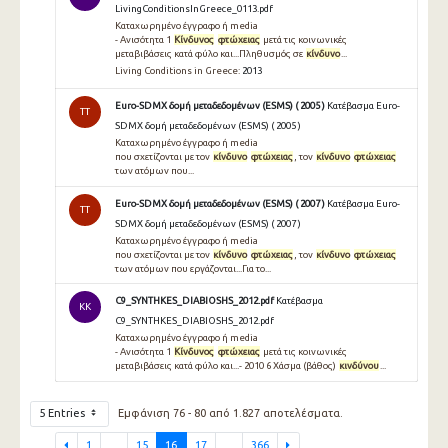
LivingConditionsInGreece_0113.pdf
Καταχωρημένο έγγραφο ή media
- Ανισότητα 1
Κίνδυνος
φτώχειας
μετά τις κοινωνικές
μεταβιβάσεις κατά φύλο και...Πληθυσμός σε
κίνδυνο
...
Living Conditions in Greece:
2013
Euro-SDMX δομή μεταδεδομένων (ESMS) ( 2005 )
Κατέβασμα Euro-
TT
SDMX δομή μεταδεδομένων (ESMS) ( 2005 )
Καταχωρημένο έγγραφο ή media
που σχετίζονται με τον
κίνδυνο
φτώχειας
, τον
κίνδυνο
φτώχειας
των ατόμων που...
Euro-SDMX δομή μεταδεδομένων (ESMS) ( 2007 )
Κατέβασμα Euro-
TT
SDMX δομή μεταδεδομένων (ESMS) ( 2007 )
Καταχωρημένο έγγραφο ή media
που σχετίζονται με τον
κίνδυνο
φτώχειας
, τον
κίνδυνο
φτώχειας
των ατόμων που εργάζονται...Για το...
C9_SYNTHKES_DIABIOSHS_2012.pdf
Κατέβασμα
KK
C9_SYNTHKES_DIABIOSHS_2012.pdf
Καταχωρημένο έγγραφο ή media
- Ανισότητα 1
Κίνδυνος
φτώχειας
μετά τις κοινωνικές
μεταβιβάσεις κατά φύλο και...- 2010 6 Xάσμα (βάθος)
κινδύνου
...
5 Entries
Εμφάνιση 76 - 80 από 1.827 αποτελέσματα.
1
...
15
16
17
...
366