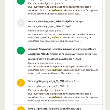
ΣΜ
Καταχωρημένο έγγραφο ή media
είναι αναγκαία για τη διασφάλιση του απαραίτητου επιπέδου
ασφάλειας έναντι των
κινδύνων
...είναι αναγκαία για τη διασφάλιση
του απαραίτητου επιπέδου ασφάλειας έναντι των...
tenders_cleaning_epan_29Feb2016.pdf
Κατέβασμα
Χ
tenders_cleaning_epan_29Feb2016.pdf
Καταχωρημένο έγγραφο ή media
καρότσια καθαριότητας (τα οποία πάντοτε πρέπει να διατηρούνται
καθαρά) στις εξόδους
κινδύνου
...νομοθεσίας περί υγείας και
ασφάλειας των εργαζομένων και πρόληψης του ...
Απόφαση Διενέργειας Συνοπτικού Διαγωνισμού για αναβάθμιση
ΣΜ
λογισμικού ARCGIS
Κατέβασμα Απόφαση Διενέργειας Συνοπτικού
Διαγωνισμού για αναβάθμιση λογισμικού ARCGIS
Καταχωρημένο έγγραφο ή media
είναι αναγκαία για τη διασφάλιση του απαραίτητου επιπέδου
ασφάλειας έναντι των
κινδύνων
...είναι αναγκαία για τη διασφάλιση
του απαραίτητου επιπέδου ασφάλειας έναντι των...
Tender_yliko_apografi_6_08_2020.pdf
Κατέβασμα
SF
Tender_yliko_apografi_6_08_2020.pdf
Καταχωρημένο έγγραφο ή media
είναι αναγκαία για τη διασφάλιση του απαραίτητου επιπέδου
ασφάλειας έναντι των
κινδύνων
...είναι αναγκαία για τη διασφάλιση
του απαραίτητου επιπέδου ασφάλειας έναντι των...
Lykeia_Apadiseis_1o_stadio_2021.pdf
Κατέβασμα