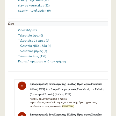
mandy fragkiadaki
(32)
stavros kourelakos
(22)
χαριτίνη τσιαλαμάνη
(9)
Ώρα
Οποτεδήποτε
Τελευταία ώρα
(0)
Τελευταίες 24 ώρες
(0)
Τελευταία εβδομάδα
(2)
Τελευταίος μήνας
(7)
Τελευταίο έτος
(159)
Περιοχή ορισμένη από τον χρήστη…
Εμπορευματικές Συναλλαγές της Ελλάδος (Προσωρινά Στοιχεία) (
TT
Ιούλιος 2025 )
Κατέβασμα Εμπορευματικές Συναλλαγές της Ελλάδος
(Προσωρινά Στοιχεία) ( Ιούλιος 2025 )
Καταχωρημένο έγγραφο ή media
αεροσκάφους στο πλαίσιο μιας οικονομικής δραστηριότητας,
αποδεχόμενο τους σχετικούς
κινδύνους
Εμπορευματικές Συναλλαγές της Ελλάδος (Προσωρινά Στοιχεία) (