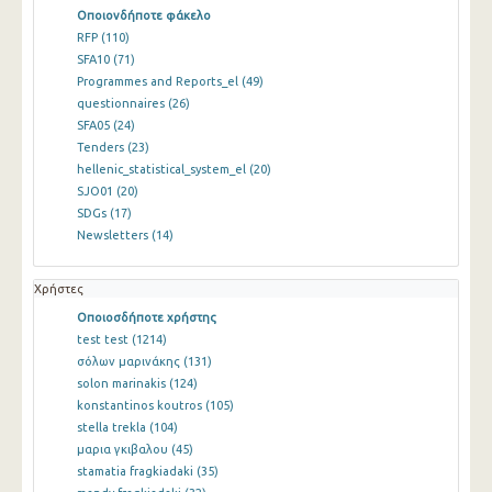
Οποιονδήποτε φάκελο
RFP
(110)
SFA10
(71)
Programmes and Reports_el
(49)
questionnaires
(26)
SFA05
(24)
Tenders
(23)
hellenic_statistical_system_el
(20)
SJO01
(20)
SDGs
(17)
Newsletters
(14)
Χρήστες
Οποιοσδήποτε χρήστης
test test
(1214)
σόλων μαρινάκης
(131)
solon marinakis
(124)
konstantinos koutros
(105)
stella trekla
(104)
μαρια γκιβαλου
(45)
stamatia fragkiadaki
(35)