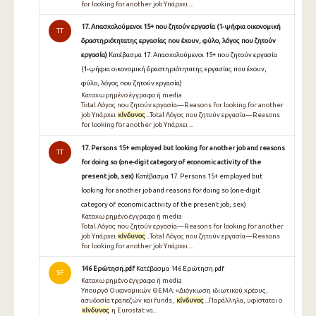
for looking for another job Υπάρχει ...
17. Απασχολούμενοι 15+ που ζητούν εργασία (1-ψήφια οικονομική
TT
δραστηριότητατης εργασίας που έχουν, φύλο, λόγος που ζητούν
εργασία)
Κατέβασμα 17. Απασχολούμενοι 15+ που ζητούν εργασία
(1-ψήφια οικονομική δραστηριότητατης εργασίας που έχουν,
φύλο, λόγος που ζητούν εργασία)
Καταχωρημένο έγγραφο ή media
Total Λόγος που ζητούν εργασία—Reasons for looking for another
job Υπάρχει
κίνδυνος
...Total Λόγος που ζητούν εργασία—Reasons
for looking for another job Υπάρχει ...
17. Persons 15+ employed but looking for another job and reasons
TT
for doing so (one-digit category of economic activity of the
present job, sex)
Κατέβασμα 17. Persons 15+ employed but
looking for another job and reasons for doing so (one-digit
category of economic activity of the present job, sex)
Καταχωρημένο έγγραφο ή media
Total Λόγος που ζητούν εργασία—Reasons for looking for another
job Υπάρχει
κίνδυνος
...Total Λόγος που ζητούν εργασία—Reasons
for looking for another job Υπάρχει ...
146 Ερώτηση.pdf
Κατέβασμα 146 Ερώτηση.pdf
SF
Καταχωρημένο έγγραφο ή media
Υπουργό Οικονομικών ΘΕΜΑ: «Διόγκωση ιδιωτικού χρέους,
ασυδοσία τραπεζών και funds,
κίνδυνος
...Παράλληλα, υφίσταται ο
κίνδυνος
η Eurostat να...