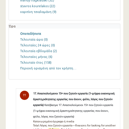
mandy fragkiadaki
(32)
stavros kourelakos
(22)
χαριτίνη τσιαλαμάνη
(9)
Ώρα
Οποτεδήποτε
Τελευταία ώρα
(0)
Τελευταίες 24 ώρες
(0)
Τελευταία εβδομάδα
(2)
Τελευταίος μήνας
(6)
Τελευταίο έτος
(158)
Περιοχή ορισμένη από τον χρήστη…
17. Απασχολούμενοι 15+ που ζητούν εργασία (1-ψήφια οικονομική
TT
δραστηριότητατης εργασίας που έχουν, φύλο, λόγος που ζητούν
εργασία)
Κατέβασμα 17. Απασχολούμενοι 15+ που ζητούν εργασία
(1-ψήφια οικονομική δραστηριότητατης εργασίας που έχουν,
φύλο, λόγος που ζητούν εργασία)
Καταχωρημένο έγγραφο ή media
Total Λόγος που ζητούν εργασία—Reasons for looking for another