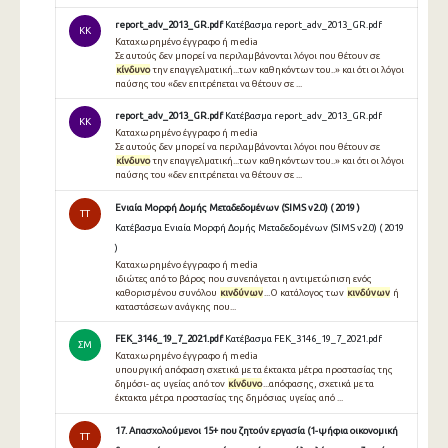
report_adv_2013_GR.pdf
Κατέβασμα report_adv_2013_GR.pdf
KK
Καταχωρημένο έγγραφο ή media
Σε αυτούς δεν μπορεί να περιλαμβάνονται λόγοι που θέτουν σε
κίνδυνο
την επαγγελματική...των καθηκόντων του..» και ότι οι λόγοι
παύσης του «δεν επιτρέπεται να θέτουν σε ...
report_adv_2013_GR.pdf
Κατέβασμα report_adv_2013_GR.pdf
KK
Καταχωρημένο έγγραφο ή media
Σε αυτούς δεν μπορεί να περιλαμβάνονται λόγοι που θέτουν σε
κίνδυνο
την επαγγελματική...των καθηκόντων του..» και ότι οι λόγοι
παύσης του «δεν επιτρέπεται να θέτουν σε ...
Ενιαία Μορφή Δομής Μεταδεδομένων (SIMS v2.0) ( 2019 )
TT
Κατέβασμα Ενιαία Μορφή Δομής Μεταδεδομένων (SIMS v2.0) ( 2019
)
Καταχωρημένο έγγραφο ή media
ιδιώτες από το βάρος που συνεπάγεται η αντιμετώπιση ενός
καθορισμένου συνόλου
κινδύνων
...Ο κατάλογος των
κινδύνων
ή
καταστάσεων ανάγκης που...
FEK_3146_19_7_2021.pdf
Κατέβασμα FEK_3146_19_7_2021.pdf
ΣΜ
Καταχωρημένο έγγραφο ή media
υπουργική απόφαση σχετικά με τα έκτακτα μέτρα προστασίας της
δημόσι- ας υγείας από τον
κίνδυνο
...απόφασης, σχετικά με τα
έκτακτα μέτρα προστασίας της δημόσιας υγείας από ...
17. Απασχολούμενοι 15+ που ζητούν εργασία (1-ψήφια οικονομική
TT