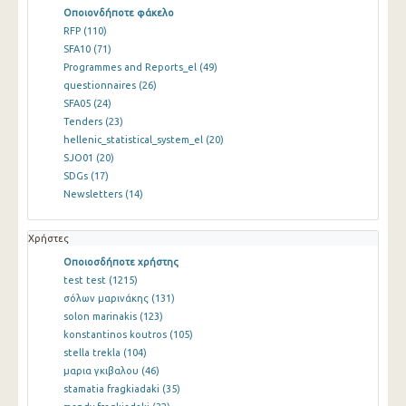
Οποιονδήποτε φάκελο
RFP
(110)
SFA10
(71)
Programmes and Reports_el
(49)
questionnaires
(26)
SFA05
(24)
Tenders
(23)
hellenic_statistical_system_el
(20)
SJO01
(20)
SDGs
(17)
Newsletters
(14)
Χρήστες
Οποιοσδήποτε χρήστης
test test
(1215)
σόλων μαρινάκης
(131)
solon marinakis
(123)
konstantinos koutros
(105)
stella trekla
(104)
μαρια γκιβαλου
(46)
stamatia fragkiadaki
(35)