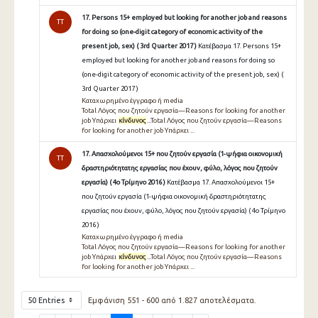
17. Persons 15+ employed but looking for another job and reasons
TT
for doing so (one-digit category of economic activity of the
present job, sex) ( 3rd Quarter 2017 )
Κατέβασμα 17. Persons 15+
employed but looking for another job and reasons for doing so
(one-digit category of economic activity of the present job, sex) (
3rd Quarter 2017 )
Καταχωρημένο έγγραφο ή media
Total Λόγος που ζητούν εργασία—Reasons for looking for another
job Υπάρχει
κίνδυνος
...Total Λόγος που ζητούν εργασία—Reasons
for looking for another job Υπάρχει ...
17. Απασχολούμενοι 15+ που ζητούν εργασία (1-ψήφια οικονομική
TT
δραστηριότητατης εργασίας που έχουν, φύλο, λόγος που ζητούν
εργασία) ( 4ο Τρίμηνο 2016 )
Κατέβασμα 17. Απασχολούμενοι 15+
που ζητούν εργασία (1-ψήφια οικονομική δραστηριότητατης
εργασίας που έχουν, φύλο, λόγος που ζητούν εργασία) ( 4ο Τρίμηνο
2016 )
Καταχωρημένο έγγραφο ή media
Total Λόγος που ζητούν εργασία—Reasons for looking for another
job Υπάρχει
κίνδυνος
...Total Λόγος που ζητούν εργασία—Reasons
for looking for another job Υπάρχει ...
50 Entries
Εμφάνιση 551 - 600 από 1.827 αποτελέσματα.