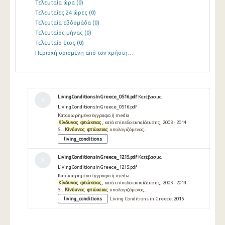
Τελευταία ώρα
(0)
Τελευταίες 24 ώρες
(0)
Τελευταία εβδομάδα
(0)
Τελευταίος μήνας
(0)
Τελευταίο έτος
(0)
Περιοχή ορισμένη από τον χρήστη…
LivingConditionsInGreece_0516.pdf
Κατέβασμα
Χ
LivingConditionsInGreece_0516.pdf
Καταχωρημένο έγγραφο ή media
Κίνδυνος
φτώχειας
, κατά επίπεδο εκπαίδευσης, 2003 - 2014
5....
Κίνδυνος
φτώχειας
υπολογιζόμενος...
living_conditions
LivingConditionsInGreece_1215.pdf
Κατέβασμα
Χ
LivingConditionsInGreece_1215.pdf
Καταχωρημένο έγγραφο ή media
Κίνδυνος
φτώχειας
, κατά επίπεδο εκπαίδευσης, 2003 - 2014
5....
Κίνδυνος
φτώχειας
υπολογιζόμενος...
living_conditions
Living Conditions in Greece:
2015