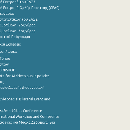
ή Επιτροπή του ΕΛΣΣ
ή Επιτροπή Ορθής Πρακτικής (GPAC)
εργασίας
στατιστικών του ΕΛΣΣ
μοτίμων - 2ος γύρος
μοτίμων - 3ος γύρος
τιστικό Πρόγραμμα
αι Εκθέσεις
Εκδηλώσεις
 Τύπου
ηστών
WORKSHOP
a for AI driven public policies
ρος
αρία-Διμερής Διασυνοριακή
νία Special Bilateral Event and
cs4SmartCities Conference
ernational Workshop and Conference
ιστικές και Μαζικά Δεδομένα (Big