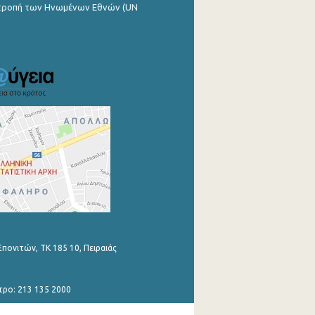
ιτροπή των Ηνωμένων Εθνών (UN
Επονιτών, ΤΚ 185 10, Πειραιάς
τρο: 213 135 2000