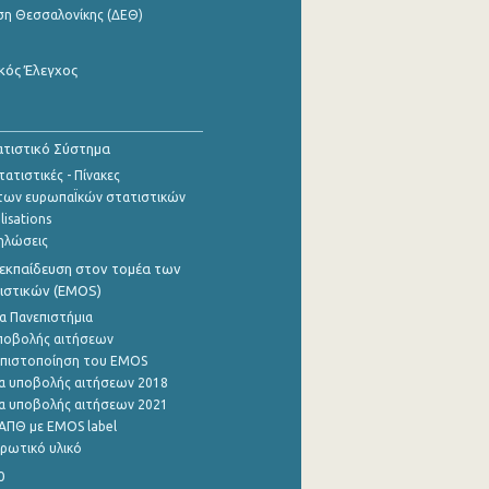
ση Θεσσαλονίκης (ΔΕΘ)
κός Έλεγχος
τιστικό Σύστημα
ατιστικές - Πίνακες
των ευρωπαΪκών στατιστικών
lisations
ηλώσεις
εκπαίδευση στον τομέα των
ιστικών (EMOS)
α Πανεπιστήμια
ποβολής αιτήσεων
η πιστοποίηση του EMOS
α υποβολής αιτήσεων 2018
α υποβολής αιτήσεων 2021
ΑΠΘ με EMOS label
ρωτικό υλικό
0