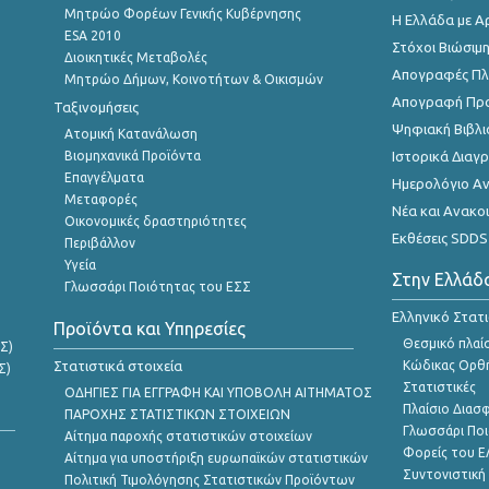
Μητρώο Φορέων Γενικής Κυβέρνησης
Η Ελλάδα με Α
ESA 2010
Στόχοι Βιώσιμ
Διοικητικές Μεταβολές
Απογραφές Πλη
Μητρώο Δήμων, Κοινοτήτων & Οικισμών
Απογραφή Πρ
Ταξινομήσεις
Ψηφιακή Βιβλι
Ατομική Κατανάλωση
Βιομηχανικά Προϊόντα
Ιστορικά Δια
Επαγγέλματα
Ημερολόγιο Α
Μεταφορές
Νέα και Ανακο
Οικονομικές δραστηριότητες
Εκθέσεις SDDS
Περιβάλλον
Υγεία
Στην Ελλάδ
Γλωσσάρι Ποιότητας του ΕΣΣ
Ελληνικό Στατ
Προϊόντα και Υπηρεσίες
Θεσμικό πλαί
Σ)
Στατιστικά στοιχεία
Κώδικας Ορθή
Σ)
Στατιστικές
ΟΔΗΓΙΕΣ ΓΙΑ ΕΓΓΡΑΦΗ ΚΑΙ ΥΠΟΒΟΛΗ ΑΙΤΗΜΑΤΟΣ
Πλαίσιο Διασ
ΠΑΡΟΧΗΣ ΣΤΑΤΙΣΤΙΚΩΝ ΣΤΟΙΧΕΙΩΝ
Γλωσσάρι Ποι
Αίτημα παροχής στατιστικών στοιχείων
Φορείς του 
Αίτημα για υποστήριξη ευρωπαϊκών στατιστικών
Συντονιστική
Πολιτική Τιμολόγησης Στατιστικών Προϊόντων