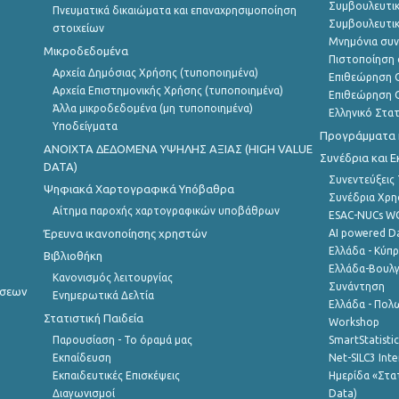
Συμβουλευτικ
Πνευματικά δικαιώματα και επαναχρησιμοποίηση
Συμβουλευτικ
στοιχείων
Μνημόνια συν
Μικροδεδομένα
Πιστοποίηση 
Αρχεία Δημόσιας Χρήσης (τυποποιημένα)
Επιθεώρηση Ο
Αρχεία Επιστημονικής Χρήσης (τυποποιημένα)
Επιθεώρηση Ο
Άλλα μικροδεδομένα (μη τυποποιημένα)
Ελληνικό Στα
Υποδείγματα
Προγράμματα κ
ANOIXTA ΔΕΔΟΜΕΝΑ ΥΨΗΛΗΣ ΑΞΙΑΣ (HIGH VALUE
Συνέδρια και 
DATA)
Συνεντεύξεις
Ψηφιακά Χαρτογραφικά Υπόβαθρα
Συνέδρια Χρ
Αίτημα παροχής χαρτογραφικών υποβάθρων
ESAC-NUCs 
Έρευνα ικανοποίησης χρηστών
AI powered Dat
Ελλάδα - Κύπ
Βιβλιοθήκη
Ελλάδα-Βουλγ
Κανονισμός λειτουργίας
Συνάντηση
ήσεων
Ενημερωτικά Δελτία
Ελλάδα - Πολω
Στατιστική Παιδεία
Workshop
Παρουσίαση - Το όραμά μας
SmartStatisti
Εκπαίδευση
Net-SILC3 Int
Εκπαιδευτικές Επισκέψεις
Ημερίδα «Στατ
Διαγωνισμοί
Data)