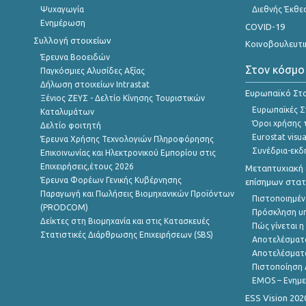
Ψυχαγωγία
Διεθνής Έκθε
Ενημέρωση
COVID-19
Συλλογή στοιχείων
Κοινοβουλευτι
Έρευνα Βοοειδών
Στον κόσμο
Παγκόσμιες Αλυσίδες Αξίας
Δήλωση στοιχείων Intrastat
Ευρωπαϊκό Στα
Ξένιος ΖΕΥΣ - Δελτίο Κίνησης Τουριστικών
Ευρωπαϊκές Στ
Καταλυμάτων
Όροι χρήσης 
Δελτίο φοιτητή
Eurostat visua
Έρευνα Χρήσης Τεχνολογιών Πληροφόρησης
Συνέδρια-εκδ
Επικοινωνίας και Ηλεκτρονικού Εμπορίου στις
Επιχειρήσεις,έτους 2026
Μεταπτυχιακή 
Έρευνα Φορέων Γενικής Κυβέρνησης
επίσημων στατ
Παραγωγή και Πωλήσεις Βιομηχανικών Προϊόντων
Πιστοποιημέν
(PRODCOM)
Πρόσκληση υ
Δείκτες στη Βιομηχανία και στις Κατασκευές
Πώς γίνεται 
Στατιστικές Διάρθρωσης Επιχειρήσεων (SBS)
Αποτελέσματ
Αποτελέσματ
Πιστοποίηση 
EMOS – Ενημε
ESS Vision 202