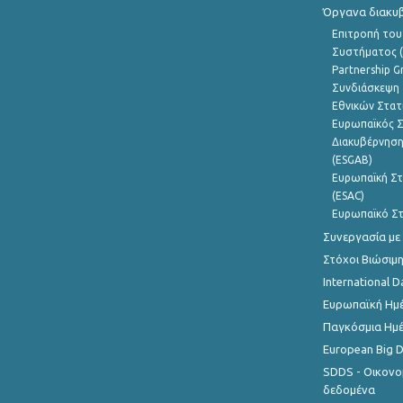
Όργανα διακυ
Επιτροπή του
Συστήματος (
Partnership G
Συνδιάσκεψη 
Εθνικών Στατ
Ευρωπαϊκός Σ
Διακυβέρνηση
(ESGAB)
Ευρωπαϊκή Στ
(ESAC)
Ευρωπαϊκό Στ
Συνεργασία με
Στόχοι Βιώσιμ
International D
Ευρωπαϊκή Ημέ
Παγκόσμια Ημέ
European Big 
SDDS - Οικονο
δεδομένα