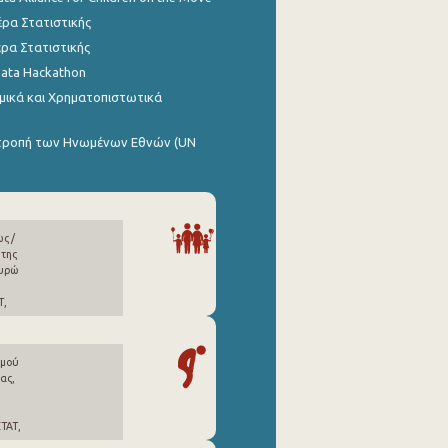
ρα Στατιστικής
ρα Στατιστικής
Data Hackathon
μικά και Χρηματοπιστωτικά
ιτροπή των Ηνωμένων Εθνών (UN
ς /
 της
ευρώ
Τ,
σμού
ας,
ΣΤΑΤ,