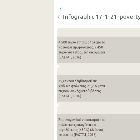
Infographic 17-1-21-povert
4.500 ευρώ ετησίως / άτομο το
κατώφλι της φτώχειας, 9.450
ευρώ για τετραμελή οικογένεια
(ΕΛΣΤΑΤ, 2016)
35,6% του πληθυσμού σε
κίνδυνο φτώχειας, 21,2 % μετά
τις κοινωνικές μεταβιβάσεις
(ΕΛΣΤΑΤ, 2016)
Σε μονογονεϊκά νοικοκυριά και
πολύτεκνες οικογένειες ο
μεγαλύτερος (>30%) κίνδυνος
φτώχειας (ΕΛΣΤΑΤ, 2016)