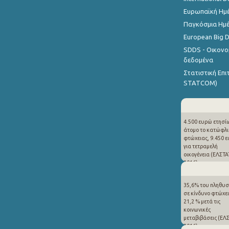
Ευρωπαϊκή Ημέ
Παγκόσμια Ημέ
European Big 
SDDS - Οικονο
δεδομένα
Στατιστική Επ
STATCOM)
4.500 ευρώ ετησίω
άτομο το κατώφλι
φτώχειας, 9.450 
για τετραμελή
οικογένεια (ΕΛΣΤΑ
2016)
35,6% του πληθυ
σε κίνδυνο φτώχει
21,2 % μετά τις
κοινωνικές
μεταβιβάσεις (ΕΛ
2016)