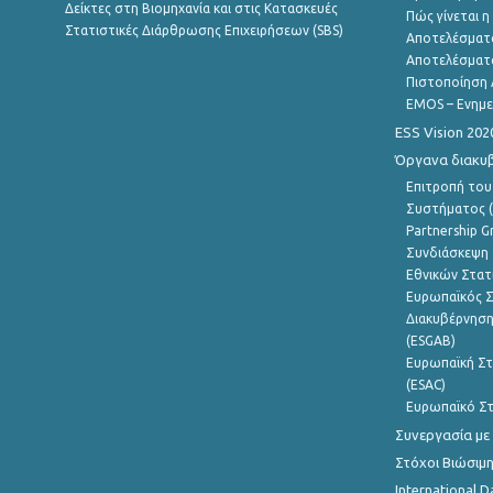
Δείκτες στη Βιομηχανία και στις Κατασκευές
Πώς γίνεται 
Στατιστικές Διάρθρωσης Επιχειρήσεων (SBS)
Αποτελέσματ
Αποτελέσματ
Πιστοποίηση 
EMOS – Ενημε
ESS Vision 202
Όργανα διακυ
Επιτροπή του
Συστήματος (
Partnership G
Συνδιάσκεψη 
Εθνικών Στατ
Ευρωπαϊκός Σ
Διακυβέρνηση
(ESGAB)
Ευρωπαϊκή Στ
(ESAC)
Ευρωπαϊκό Στ
Συνεργασία με
Στόχοι Βιώσιμ
International D