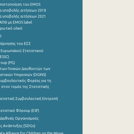
η πιστοποίηση του EMOS
α υποβολής αιτήσεων 2018
α υποβολής αιτήσεων 2021
ΑΠΘ με EMOS label
ρωτικό υλικό
0
βέρνησης του ΕΣΣ
 Ευρωπαϊκού Στατιστικού
ESSC)
roup (PG)
των Γενικών Διευθυντών των
ιστικών Υπηρεσιών (DGINS)
υμβουλευτικός Φορέας για τη
 στον τομέα της Στατιστικής
ατιστική Συμβουλευτική Επιτροπή
ατιστικό Φόρουμ (ESF)
 Διεθνείς Οργανισμούς
ης Ανάπτυξης (SDGs)
ata Alliance for Children on the Move