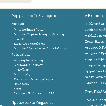
Μητρώα και Ταξινομήσεις
e-Εκδόσεις
Μητρώα
Η Ελληνική Οι
Μητρώα Επιχειρήσεων
Συνθήκες Διαβ
Μητρώο Φορέων Γενικής Κυβέρνησης
Η Ελλάδα με Α
ESA 2010
Στόχοι Βιώσιμ
Διοικητικές Μεταβολές
Απογραφές Πλη
Μητρώο Δήμων, Κοινοτήτων & Οικισμών
Απογραφή Πρ
Ταξινομήσεις
Ψηφιακή Βιβλι
Ατομική Κατανάλωση
Βιομηχανικά Προϊόντα
Ιστορικά Δια
Επαγγέλματα
Ημερολόγιο Α
Μεταφορές
Νέα και Ανακο
Οικονομικές δραστηριότητες
Εκθέσεις SDDS
Περιβάλλον
Υγεία
Στην Ελλάδ
Γλωσσάρι Ποιότητας του ΕΣΣ
Ελληνικό Στατ
Προϊόντα και Υπηρεσίες
Θεσμικό πλαί