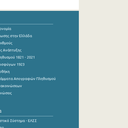
κονομία
ίωσης στην Ελλάδα
ριθμούς
ης Ανάπτυξης
θυσμού 1821 - 2021
οσφύγων 1923
οθήκη
γράμματα Απογραφών Πληθυσμού
νακοινώσεων
ινώσεις
α
ιστικό Σύστημα - ΕΛΣΣ
σιο