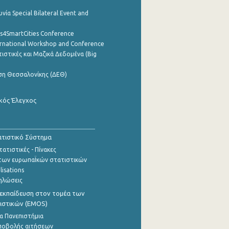
νία Special Bilateral Event and
cs4SmartCities Conference
ernational Workshop and Conference
ιστικές και Μαζικά Δεδομένα (Big
ση Θεσσαλονίκης (ΔΕΘ)
κός Έλεγχος
τιστικό Σύστημα
ατιστικές - Πίνακες
των ευρωπαΪκών στατιστικών
lisations
ηλώσεις
εκπαίδευση στον τομέα των
ιστικών (EMOS)
α Πανεπιστήμια
ποβολής αιτήσεων