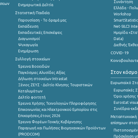
Συνάντηση
ήσεων
Ενημερωτικά Δελτία
Ελλάδα - Πολω
Στατιστική Παιδεία
Workshop
Παρουσίαση - Το όραμά μας
SmartStatisti
Εκπαίδευση
Net-SILC3 Int
Εκπαιδευτικές Επισκέψεις
Ημερίδα «Στατ
Διαγωνισμοί
Data)
Ψυχαγωγία
Διεθνής Έκθε
Ενημέρωση
COVID-19
Συλλογή στοιχείων
Κοινοβουλευτι
Έρευνα Βοοειδών
Στον κόσμο
Παγκόσμιες Αλυσίδες Αξίας
Δήλωση στοιχείων Intrastat
Ευρωπαϊκό Στα
Ξένιος ΖΕΥΣ - Δελτίο Κίνησης Τουριστικών
Ευρωπαϊκές Στ
Καταλυμάτων
Όροι χρήσης 
Δελτίο φοιτητή
Eurostat visua
Έρευνα Χρήσης Τεχνολογιών Πληροφόρησης
Συνέδρια-εκδ
Επικοινωνίας και Ηλεκτρονικού Εμπορίου στις
Επιχειρήσεις,έτους 2026
Μεταπτυχιακή 
Έρευνα Φορέων Γενικής Κυβέρνησης
επίσημων στατ
Παραγωγή και Πωλήσεις Βιομηχανικών Προϊόντων
Πιστοποιημέν
(PRODCOM)
Πρόσκληση υ