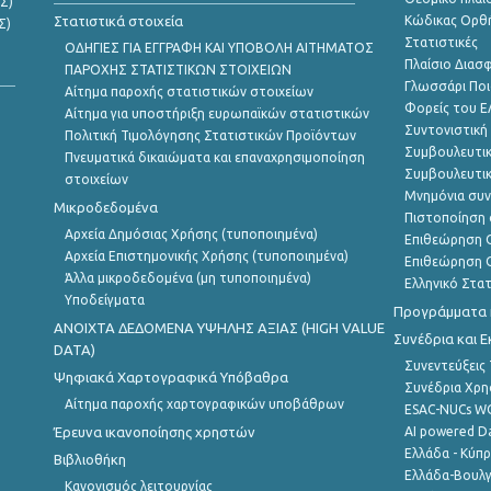
Σ)
Στατιστικά στοιχεία
Κώδικας Ορθή
Σ)
Στατιστικές
ΟΔΗΓΙΕΣ ΓΙΑ ΕΓΓΡΑΦΗ ΚΑΙ ΥΠΟΒΟΛΗ ΑΙΤΗΜΑΤΟΣ
Πλαίσιο Διασ
ΠΑΡΟΧΗΣ ΣΤΑΤΙΣΤΙΚΩΝ ΣΤΟΙΧΕΙΩΝ
Γλωσσάρι Ποι
Αίτημα παροχής στατιστικών στοιχείων
Φορείς του 
Αίτημα για υποστήριξη ευρωπαϊκών στατιστικών
Συντονιστική
Πολιτική Τιμολόγησης Στατιστικών Προϊόντων
Συμβουλευτικ
Πνευματικά δικαιώματα και επαναχρησιμοποίηση
Συμβουλευτικ
στοιχείων
Μνημόνια συν
Μικροδεδομένα
Πιστοποίηση 
Αρχεία Δημόσιας Χρήσης (τυποποιημένα)
Επιθεώρηση Ο
Αρχεία Επιστημονικής Χρήσης (τυποποιημένα)
Επιθεώρηση Ο
Άλλα μικροδεδομένα (μη τυποποιημένα)
Ελληνικό Στα
Υποδείγματα
Προγράμματα κ
ANOIXTA ΔΕΔΟΜΕΝΑ ΥΨΗΛΗΣ ΑΞΙΑΣ (HIGH VALUE
Συνέδρια και 
DATA)
Συνεντεύξεις
Ψηφιακά Χαρτογραφικά Υπόβαθρα
Συνέδρια Χρ
Αίτημα παροχής χαρτογραφικών υποβάθρων
ESAC-NUCs 
Έρευνα ικανοποίησης χρηστών
AI powered Dat
Ελλάδα - Κύπ
Βιβλιοθήκη
Ελλάδα-Βουλγ
Κανονισμός λειτουργίας