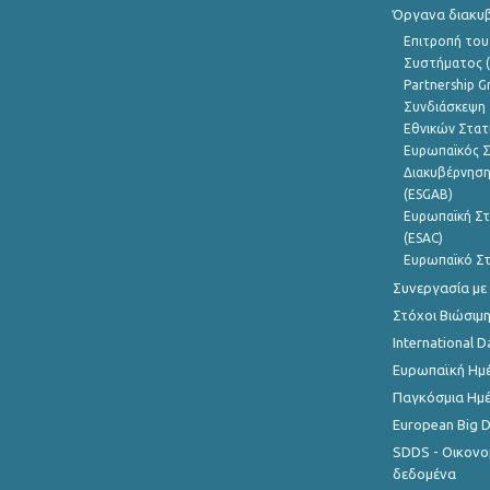
Όργανα διακυ
Επιτροπή του
Συστήματος (
Partnership G
Συνδιάσκεψη 
Εθνικών Στατ
Ευρωπαϊκός Σ
Διακυβέρνηση
(ESGAB)
Ευρωπαϊκή Στ
(ESAC)
Ευρωπαϊκό Στ
Συνεργασία με
Στόχοι Βιώσιμ
International D
Ευρωπαϊκή Ημέ
Παγκόσμια Ημέ
European Big 
SDDS - Οικονο
δεδομένα