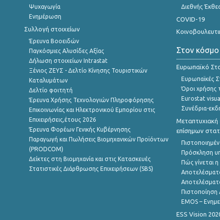
Ψυχαγωγία
Διεθνής Έκθε
Ενημέρωση
COVID-19
Συλλογή στοιχείων
Κοινοβουλευτι
Έρευνα Βοοειδών
Στον κόσμο
Παγκόσμιες Αλυσίδες Αξίας
Δήλωση στοιχείων Intrastat
Ευρωπαϊκό Στα
Ξένιος ΖΕΥΣ - Δελτίο Κίνησης Τουριστικών
Ευρωπαϊκές Στ
Καταλυμάτων
Όροι χρήσης 
Δελτίο φοιτητή
Eurostat visua
Έρευνα Χρήσης Τεχνολογιών Πληροφόρησης
Συνέδρια-εκδ
Επικοινωνίας και Ηλεκτρονικού Εμπορίου στις
Επιχειρήσεις,έτους 2026
Μεταπτυχιακή 
Έρευνα Φορέων Γενικής Κυβέρνησης
επίσημων στατ
Παραγωγή και Πωλήσεις Βιομηχανικών Προϊόντων
Πιστοποιημέν
(PRODCOM)
Πρόσκληση υ
Δείκτες στη Βιομηχανία και στις Κατασκευές
Πώς γίνεται 
Στατιστικές Διάρθρωσης Επιχειρήσεων (SBS)
Αποτελέσματ
Αποτελέσματ
Πιστοποίηση 
EMOS – Ενημε
ESS Vision 202