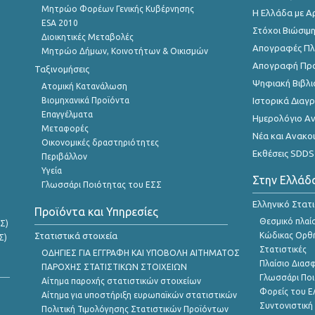
Μητρώο Φορέων Γενικής Κυβέρνησης
Η Ελλάδα με Α
ESA 2010
Στόχοι Βιώσιμ
Διοικητικές Μεταβολές
Απογραφές Πλη
Μητρώο Δήμων, Κοινοτήτων & Οικισμών
Απογραφή Πρ
Ταξινομήσεις
Ψηφιακή Βιβλι
Ατομική Κατανάλωση
Βιομηχανικά Προϊόντα
Ιστορικά Δια
Επαγγέλματα
Ημερολόγιο Α
Μεταφορές
Νέα και Ανακο
Οικονομικές δραστηριότητες
Εκθέσεις SDDS
Περιβάλλον
Υγεία
Στην Ελλάδ
Γλωσσάρι Ποιότητας του ΕΣΣ
Ελληνικό Στατ
Προϊόντα και Υπηρεσίες
Θεσμικό πλαί
Σ)
Στατιστικά στοιχεία
Κώδικας Ορθή
Σ)
Στατιστικές
ΟΔΗΓΙΕΣ ΓΙΑ ΕΓΓΡΑΦΗ ΚΑΙ ΥΠΟΒΟΛΗ ΑΙΤΗΜΑΤΟΣ
Πλαίσιο Διασ
ΠΑΡΟΧΗΣ ΣΤΑΤΙΣΤΙΚΩΝ ΣΤΟΙΧΕΙΩΝ
Γλωσσάρι Ποι
Αίτημα παροχής στατιστικών στοιχείων
Φορείς του 
Αίτημα για υποστήριξη ευρωπαϊκών στατιστικών
Συντονιστική
Πολιτική Τιμολόγησης Στατιστικών Προϊόντων