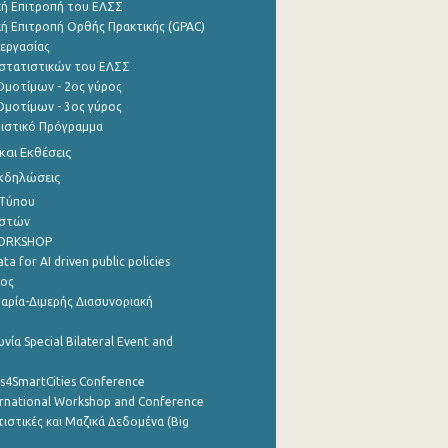
ή Επιτροπή του ΕΛΣΣ
ή Επιτροπή Ορθής Πρακτικής (GPAC)
εργασίας
στατιστικών του ΕΛΣΣ
μοτίμων - 2ος γύρος
μοτίμων - 3ος γύρος
τιστικό Πρόγραμμα
αι Εκθέσεις
Εκδηλώσεις
 Τύπου
ηστών
WORKSHOP
a for AI driven public policies
ρος
αρία-Διμερής Διασυνοριακή
νία Special Bilateral Event and
cs4SmartCities Conference
ernational Workshop and Conference
ιστικές και Μαζικά Δεδομένα (Big