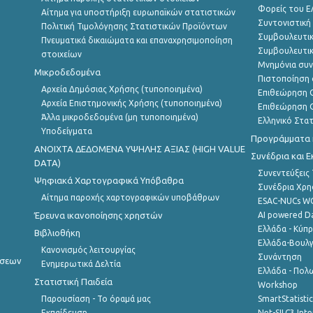
Φορείς του 
Αίτημα για υποστήριξη ευρωπαϊκών στατιστικών
Συντονιστική
Πολιτική Τιμολόγησης Στατιστικών Προϊόντων
Συμβουλευτικ
Πνευματικά δικαιώματα και επαναχρησιμοποίηση
Συμβουλευτικ
στοιχείων
Μνημόνια συν
Μικροδεδομένα
Πιστοποίηση 
Αρχεία Δημόσιας Χρήσης (τυποποιημένα)
Επιθεώρηση Ο
Αρχεία Επιστημονικής Χρήσης (τυποποιημένα)
Επιθεώρηση Ο
Άλλα μικροδεδομένα (μη τυποποιημένα)
Ελληνικό Στα
Υποδείγματα
Προγράμματα κ
ANOIXTA ΔΕΔΟΜΕΝΑ ΥΨΗΛΗΣ ΑΞΙΑΣ (HIGH VALUE
Συνέδρια και 
DATA)
Συνεντεύξεις
Ψηφιακά Χαρτογραφικά Υπόβαθρα
Συνέδρια Χρ
Αίτημα παροχής χαρτογραφικών υποβάθρων
ESAC-NUCs 
Έρευνα ικανοποίησης χρηστών
AI powered Dat
Ελλάδα - Κύπ
Βιβλιοθήκη
Ελλάδα-Βουλγ
Κανονισμός λειτουργίας
Συνάντηση
ήσεων
Ενημερωτικά Δελτία
Ελλάδα - Πολω
Στατιστική Παιδεία
Workshop
Παρουσίαση - Το όραμά μας
SmartStatisti
Εκπαίδευση
Net-SILC3 Int