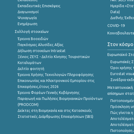
Εκπαιδευτικές Επισκέψεις
Ημερίδα «Στατ
Διαγωνισμοί
Data)
Ψυχαγωγία
Διεθνής Έκθε
Ενημέρωση
COVID-19
Συλλογή στοιχείων
Κοινοβουλευτι
Έρευνα Βοοειδών
Στον κόσμο
Παγκόσμιες Αλυσίδες Αξίας
Δήλωση στοιχείων Intrastat
Ευρωπαϊκό Στα
Ξένιος ΖΕΥΣ - Δελτίο Κίνησης Τουριστικών
Ευρωπαϊκές Στ
Καταλυμάτων
Όροι χρήσης 
Δελτίο φοιτητή
Eurostat visua
Έρευνα Χρήσης Τεχνολογιών Πληροφόρησης
Συνέδρια-εκδ
Επικοινωνίας και Ηλεκτρονικού Εμπορίου στις
Επιχειρήσεις,έτους 2026
Μεταπτυχιακή 
Έρευνα Φορέων Γενικής Κυβέρνησης
επίσημων στατ
Παραγωγή και Πωλήσεις Βιομηχανικών Προϊόντων
Πιστοποιημέν
(PRODCOM)
Πρόσκληση υ
Δείκτες στη Βιομηχανία και στις Κατασκευές
Πώς γίνεται 
Στατιστικές Διάρθρωσης Επιχειρήσεων (SBS)
Αποτελέσματ
Αποτελέσματ
Πιστοποίηση 