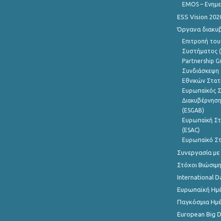
EMOS – Ενημε
ESS Vision 202
Όργανα διακυ
Επιτροπή του
Συστήματος (
Partnership G
Συνδιάσκεψη 
Εθνικών Στατ
Ευρωπαϊκός Σ
Διακυβέρνηση
(ESGAB)
Ευρωπαϊκή Στ
(ESAC)
Ευρωπαϊκό Στ
Συνεργασία με
Στόχοι Βιώσιμ
International D
Ευρωπαϊκή Ημέ
Παγκόσμια Ημέ
European Big 