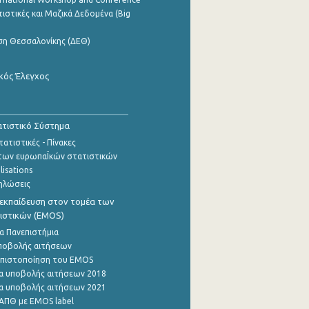
ιστικές και Μαζικά Δεδομένα (Big
ση Θεσσαλονίκης (ΔΕΘ)
κός Έλεγχος
τιστικό Σύστημα
ατιστικές - Πίνακες
των ευρωπαΪκών στατιστικών
lisations
ηλώσεις
εκπαίδευση στον τομέα των
ιστικών (EMOS)
α Πανεπιστήμια
ποβολής αιτήσεων
η πιστοποίηση του EMOS
α υποβολής αιτήσεων 2018
α υποβολής αιτήσεων 2021
ΑΠΘ με EMOS label