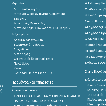
Μητρώα
Η Ελληνική Οι
Μητρώα Επιχειρήσεων
Συνθήκες Διαβ
Μητρώο Φορέων Γενικής Κυβέρνησης
Η Ελλάδα με Α
ESA 2010
Στόχοι Βιώσιμ
Διοικητικές Μεταβολές
Απογραφές Πλη
Μητρώο Δήμων, Κοινοτήτων & Οικισμών
Απογραφή Πρ
Ταξινομήσεις
Ψηφιακή Βιβλι
Ατομική Κατανάλωση
Βιομηχανικά Προϊόντα
Ιστορικά Δια
Επαγγέλματα
Ημερολόγιο Α
Μεταφορές
Νέα και Ανακο
Οικονομικές δραστηριότητες
Εκθέσεις SDDS
Περιβάλλον
Υγεία
Στην Ελλάδ
Γλωσσάρι Ποιότητας του ΕΣΣ
Ελληνικό Στατ
Προϊόντα και Υπηρεσίες
Θεσμικό πλαί
Σ)
Στατιστικά στοιχεία
Κώδικας Ορθή
Σ)
Στατιστικές
ΟΔΗΓΙΕΣ ΓΙΑ ΕΓΓΡΑΦΗ ΚΑΙ ΥΠΟΒΟΛΗ ΑΙΤΗΜΑΤΟΣ
Πλαίσιο Διασ
ΠΑΡΟΧΗΣ ΣΤΑΤΙΣΤΙΚΩΝ ΣΤΟΙΧΕΙΩΝ
Γλωσσάρι Ποι
Αίτημα παροχής στατιστικών στοιχείων