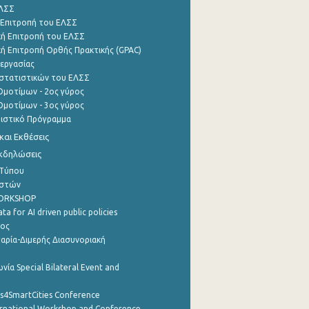
ΕΛΣΣ
 Επιτροπή του ΕΛΣΣ
ή Επιτροπή του ΕΛΣΣ
ή Επιτροπή Ορθής Πρακτικής (GPAC)
εργασίας
στατιστικών του ΕΛΣΣ
μοτίμων - 2ος γύρος
μοτίμων - 3ος γύρος
τιστικό Πρόγραμμα
αι Εκθέσεις
Εκδηλώσεις
 Τύπου
ηστών
WORKSHOP
a for AI driven public policies
ρος
αρία-Διμερής Διασυνοριακή
νία Special Bilateral Event and
cs4SmartCities Conference
ernational Workshop and Conference