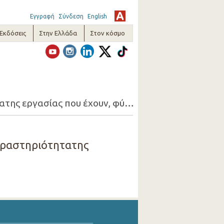
Εγγραφή
Σύνδεση
English
-Εκδόσεις
Στην Ελλάδα
Στον κόσμο
17. Απασχολούμενοι 15+ που ζητούν εργασία (1-ψήφια οικονομική δραστηριότητατης εργασίας που έχουν, φύλο, λόγος που ζητούν εργασία)
 δραστηριότητατης