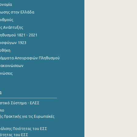
κονομία
ίωσης στην Ελλάδα
ριθμούς
ης Ανάπτυξης
θυσμού 1821 - 2021
οσφύγων 1923
οθήκη
γράμματα Απογραφών Πληθυσμού
νακοινώσεων
ινώσεις
α
ιστικό Σύστημα - ΕΛΣΣ
σιο
ς Πρακτικής για τις Ευρωπαϊκές
φάλισης Ποιότητας του ΕΣΣ
ότητας του ΕΣΣ