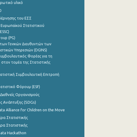
ρωτικό υλικό
0
βέρνησης του ΕΣΣ
 Ευρωπαϊκού Στατιστικού
ESSC)
roup (PG)
των Γενικών Διευθυντών των
ιστικών Υπηρεσιών (DGINS)
υμβουλευτικός Φορέας για τη
 στον τομέα της Στατιστικής
ατιστική Συμβουλευτική Επιτροπή
ατιστικό Φόρουμ (ESF)
 Διεθνείς Οργανισμούς
ης Ανάπτυξης (SDGs)
ata Alliance for Children on the Move
ρα Στατιστικής
ρα Στατιστικής
Data Hackathon