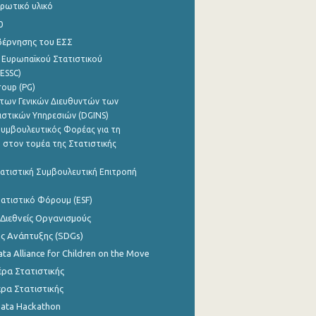
ρωτικό υλικό
0
βέρνησης του ΕΣΣ
 Ευρωπαϊκού Στατιστικού
ESSC)
roup (PG)
των Γενικών Διευθυντών των
ιστικών Υπηρεσιών (DGINS)
υμβουλευτικός Φορέας για τη
 στον τομέα της Στατιστικής
ατιστική Συμβουλευτική Επιτροπή
ατιστικό Φόρουμ (ESF)
 Διεθνείς Οργανισμούς
ης Ανάπτυξης (SDGs)
ata Alliance for Children on the Move
ρα Στατιστικής
ρα Στατιστικής
Data Hackathon