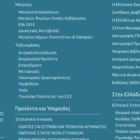
Μητρώα
Η Ελληνική Οι
Μητρώα Επιχειρήσεων
Συνθήκες Διαβ
Μητρώο Φορέων Γενικής Κυβέρνησης
Η Ελλάδα με Α
ESA 2010
Στόχοι Βιώσιμ
Διοικητικές Μεταβολές
Απογραφές Πλη
Μητρώο Δήμων, Κοινοτήτων & Οικισμών
Απογραφή Πρ
Ταξινομήσεις
Ψηφιακή Βιβλι
Ατομική Κατανάλωση
Βιομηχανικά Προϊόντα
Ιστορικά Δια
Επαγγέλματα
Ημερολόγιο Α
Μεταφορές
Νέα και Ανακο
Οικονομικές δραστηριότητες
Εκθέσεις SDDS
Περιβάλλον
Υγεία
Στην Ελλάδ
Γλωσσάρι Ποιότητας του ΕΣΣ
Ελληνικό Στατ
Προϊόντα και Υπηρεσίες
Θεσμικό πλαί
Σ)
Στατιστικά στοιχεία
Κώδικας Ορθή
Σ)
Στατιστικές
ΟΔΗΓΙΕΣ ΓΙΑ ΕΓΓΡΑΦΗ ΚΑΙ ΥΠΟΒΟΛΗ ΑΙΤΗΜΑΤΟΣ
Πλαίσιο Διασ
ΠΑΡΟΧΗΣ ΣΤΑΤΙΣΤΙΚΩΝ ΣΤΟΙΧΕΙΩΝ
Γλωσσάρι Ποι
Αίτημα παροχής στατιστικών στοιχείων