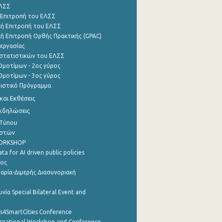
ΕΛΣΣ
 Επιτροπή του ΕΛΣΣ
ή Επιτροπή του ΕΛΣΣ
ή Επιτροπή Ορθής Πρακτικής (GPAC)
εργασίας
στατιστικών του ΕΛΣΣ
μοτίμων - 2ος γύρος
μοτίμων - 3ος γύρος
τιστικό Πρόγραμμα
αι Εκθέσεις
Εκδηλώσεις
 Τύπου
ηστών
WORKSHOP
a for AI driven public policies
ρος
αρία-Διμερής Διασυνοριακή
νία Special Bilateral Event and
cs4SmartCities Conference
ernational Workshop and Conference