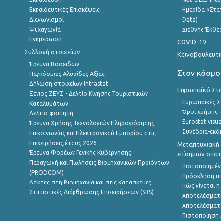
Εκπαιδευτικές Επισκέψεις
Ημερίδα «Στατ
Διαγωνισμοί
Data)
Ψυχαγωγία
Διεθνής Έκθε
Ενημέρωση
COVID-19
Συλλογή στοιχείων
Κοινοβουλευτι
Έρευνα Βοοειδών
Στον κόσμο
Παγκόσμιες Αλυσίδες Αξίας
Δήλωση στοιχείων Intrastat
Ευρωπαϊκό Στα
Ξένιος ΖΕΥΣ - Δελτίο Κίνησης Τουριστικών
Ευρωπαϊκές Στ
Καταλυμάτων
Όροι χρήσης 
Δελτίο φοιτητή
Eurostat visua
Έρευνα Χρήσης Τεχνολογιών Πληροφόρησης
Συνέδρια-εκδ
Επικοινωνίας και Ηλεκτρονικού Εμπορίου στις
Επιχειρήσεις,έτους 2026
Μεταπτυχιακή 
Έρευνα Φορέων Γενικής Κυβέρνησης
επίσημων στατ
Παραγωγή και Πωλήσεις Βιομηχανικών Προϊόντων
Πιστοποιημέν
(PRODCOM)
Πρόσκληση υ
Δείκτες στη Βιομηχανία και στις Κατασκευές
Πώς γίνεται 
Στατιστικές Διάρθρωσης Επιχειρήσεων (SBS)
Αποτελέσματ
Αποτελέσματ
Πιστοποίηση 