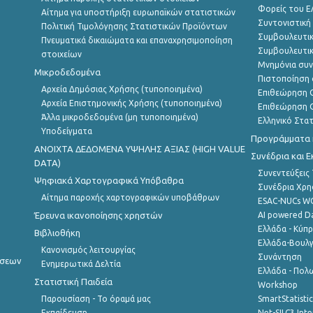
Φορείς του 
Αίτημα για υποστήριξη ευρωπαϊκών στατιστικών
Συντονιστική
Πολιτική Τιμολόγησης Στατιστικών Προϊόντων
Συμβουλευτικ
Πνευματικά δικαιώματα και επαναχρησιμοποίηση
Συμβουλευτικ
στοιχείων
Μνημόνια συν
Μικροδεδομένα
Πιστοποίηση 
Αρχεία Δημόσιας Χρήσης (τυποποιημένα)
Επιθεώρηση Ο
Αρχεία Επιστημονικής Χρήσης (τυποποιημένα)
Επιθεώρηση Ο
Άλλα μικροδεδομένα (μη τυποποιημένα)
Ελληνικό Στα
Υποδείγματα
Προγράμματα κ
ANOIXTA ΔΕΔΟΜΕΝΑ ΥΨΗΛΗΣ ΑΞΙΑΣ (HIGH VALUE
Συνέδρια και 
DATA)
Συνεντεύξεις
Ψηφιακά Χαρτογραφικά Υπόβαθρα
Συνέδρια Χρ
Αίτημα παροχής χαρτογραφικών υποβάθρων
ESAC-NUCs 
Έρευνα ικανοποίησης χρηστών
AI powered Dat
Ελλάδα - Κύπ
Βιβλιοθήκη
Ελλάδα-Βουλγ
Κανονισμός λειτουργίας
Συνάντηση
ήσεων
Ενημερωτικά Δελτία
Ελλάδα - Πολω
Στατιστική Παιδεία
Workshop
Παρουσίαση - Το όραμά μας
SmartStatisti
Εκπαίδευση
Net-SILC3 Int