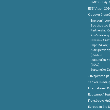
EMOS – Ενημε
ESS Vision 202
Όργανα διακυ
Επιτροπή του
Συστήματος (
Partnership G
Συνδιάσκεψη 
Εθνικών Στατ
Ευρωπαϊκός Σ
Διακυβέρνηση
(ESGAB)
Ευρωπαϊκή Στ
(ESAC)
Ευρωπαϊκό Στ
Συνεργασία με
Στόχοι Βιώσιμ
International D
Ευρωπαϊκή Ημέ
Παγκόσμια Ημέ
European Big 