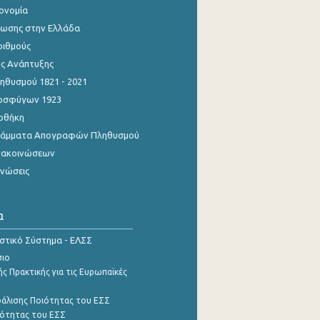
κονομία
ίωσης στην Ελλάδα
ριθμούς
ης Ανάπτυξης
θυσμού 1821 - 2021
οσφύγων 1923
οθήκη
γράμματα Απογραφών Πληθυσμού
νακοινώσεων
ινώσεις
α
ιστικό Σύστημα - ΕΛΣΣ
σιο
ς Πρακτικής για τις Ευρωπαϊκές
φάλισης Ποιότητας του ΕΣΣ
ότητας του ΕΣΣ