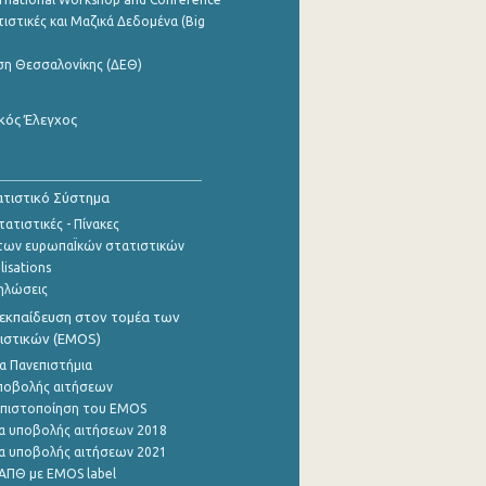
ιστικές και Μαζικά Δεδομένα (Big
ση Θεσσαλονίκης (ΔΕΘ)
κός Έλεγχος
τιστικό Σύστημα
ατιστικές - Πίνακες
των ευρωπαΪκών στατιστικών
lisations
ηλώσεις
εκπαίδευση στον τομέα των
ιστικών (EMOS)
α Πανεπιστήμια
ποβολής αιτήσεων
η πιστοποίηση του EMOS
α υποβολής αιτήσεων 2018
α υποβολής αιτήσεων 2021
ΑΠΘ με EMOS label