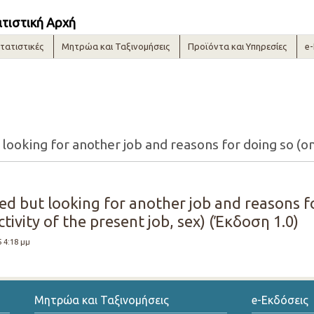
ατιστική Αρχή
τατιστικές
Μητρώα και Ταξινομήσεις
Προϊόντα και Υπηρεσίες
e
d but looking for another job and reasons fo
tivity of the present job, sex) (Έκδοση 1.0)
5 4:18 μμ
Μητρώα και Ταξινομήσεις
e-Εκδόσεις