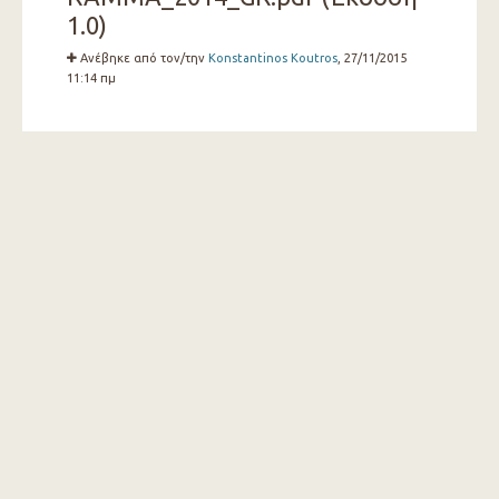
1.0)
Ανέβηκε από τον/την
Konstantinos Koutros
, 27/11/2015
11:14 πμ