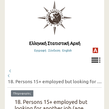
Ελληνική Στατιστική Αρχή
Εγγραφή
Σύνδεση
English
18. Persons 15+ employed but looking for another job (age groups, sex, reasons for doing so)
Πληροφορίες
18. Persons 15+ employed but
looking for another job (age