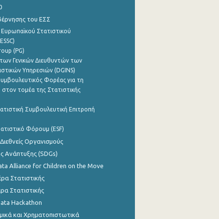
0
βέρνησης του ΕΣΣ
 Ευρωπαϊκού Στατιστικού
ESSC)
roup (PG)
των Γενικών Διευθυντών των
ιστικών Υπηρεσιών (DGINS)
υμβουλευτικός Φορέας για τη
 στον τομέα της Στατιστικής
ατιστική Συμβουλευτική Επιτροπή
ατιστικό Φόρουμ (ESF)
 Διεθνείς Οργανισμούς
ης Ανάπτυξης (SDGs)
ata Alliance for Children on the Move
ρα Στατιστικής
ρα Στατιστικής
Data Hackathon
μικά και Χρηματοπιστωτικά