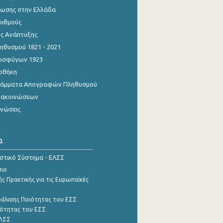
ίωσης στην Ελλάδα
ριθμούς
ης Ανάπτυξης
θυσμού 1821 - 2021
οσφύγων 1923
οθήκη
γράμματα Απογραφών Πληθυσμού
νακοινώσεων
ινώσεις
α
ιστικό Σύστημα - ΕΛΣΣ
σιο
ς Πρακτικής για τις Ευρωπαϊκές
φάλισης Ποιότητας του ΕΣΣ
ότητας του ΕΣΣ
ΕΛΣΣ