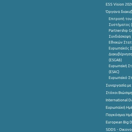
ESS Vision 202
Όργανα διακυ
Επιτροπή του
Συστήματος (
Partnership G
Συνδιάσκεψη 
Εθνικών Στατ
Ευρωπαϊκός Σ
Διακυβέρνηση
(ESGAB)
Ευρωπαϊκή Στ
(ESAC)
Ευρωπαϊκό Στ
Συνεργασία με
Στόχοι Βιώσιμ
International D
Ευρωπαϊκή Ημέ
Παγκόσμια Ημέ
European Big 
SDDS - Οικονο