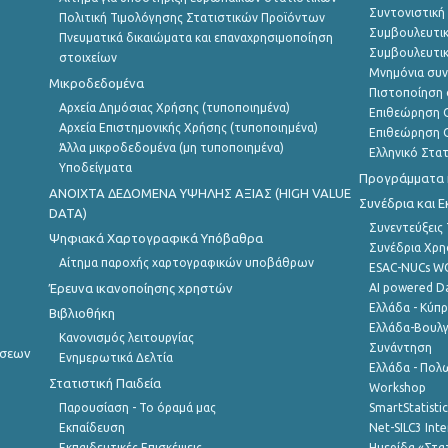
Συντονιστική
Πολιτική Τιμολόγησης Στατιστικών Προϊόντων
Συμβουλευτικ
Πνευματικά δικαιώματα και επαναχρησιμοποίηση
Συμβουλευτικ
στοιχείων
Μνημόνια συν
Μικροδεδομένα
Πιστοποίηση 
Αρχεία Δημόσιας Χρήσης (τυποποιημένα)
Επιθεώρηση Ο
Αρχεία Επιστημονικής Χρήσης (τυποποιημένα)
Επιθεώρηση Ο
Άλλα μικροδεδομένα (μη τυποποιημένα)
Ελληνικό Στα
Υποδείγματα
Προγράμματα κ
ANOIXTA ΔΕΔΟΜΕΝΑ ΥΨΗΛΗΣ ΑΞΙΑΣ (HIGH VALUE
Συνέδρια και 
DATA)
Συνεντεύξεις
Ψηφιακά Χαρτογραφικά Υπόβαθρα
Συνέδρια Χρ
Αίτημα παροχής χαρτογραφικών υποβάθρων
ESAC-NUCs 
Έρευνα ικανοποίησης χρηστών
AI powered Dat
Ελλάδα - Κύπ
Βιβλιοθήκη
Ελλάδα-Βουλγ
Κανονισμός λειτουργίας
Συνάντηση
ήσεων
Ενημερωτικά Δελτία
Ελλάδα - Πολω
Στατιστική Παιδεία
Workshop
Παρουσίαση - Το όραμά μας
SmartStatisti
Εκπαίδευση
Net-SILC3 Int
Εκπαιδευτικές Επισκέψεις
Ημερίδα «Στατ