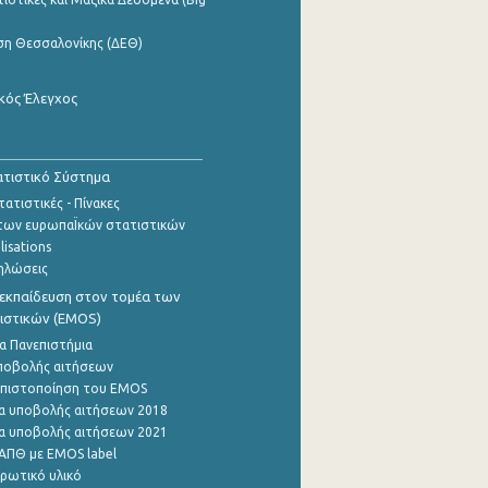
ση Θεσσαλονίκης (ΔΕΘ)
κός Έλεγχος
τιστικό Σύστημα
ατιστικές - Πίνακες
των ευρωπαΪκών στατιστικών
lisations
ηλώσεις
εκπαίδευση στον τομέα των
ιστικών (EMOS)
α Πανεπιστήμια
ποβολής αιτήσεων
η πιστοποίηση του EMOS
α υποβολής αιτήσεων 2018
α υποβολής αιτήσεων 2021
ΑΠΘ με EMOS label
ρωτικό υλικό