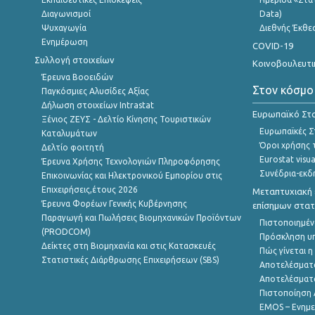
Διαγωνισμοί
Data)
Ψυχαγωγία
Διεθνής Έκθε
Ενημέρωση
COVID-19
Συλλογή στοιχείων
Κοινοβουλευτι
Έρευνα Βοοειδών
Στον κόσμο
Παγκόσμιες Αλυσίδες Αξίας
Δήλωση στοιχείων Intrastat
Ευρωπαϊκό Στα
Ξένιος ΖΕΥΣ - Δελτίο Κίνησης Τουριστικών
Ευρωπαϊκές Στ
Καταλυμάτων
Όροι χρήσης 
Δελτίο φοιτητή
Eurostat visua
Έρευνα Χρήσης Τεχνολογιών Πληροφόρησης
Συνέδρια-εκδ
Επικοινωνίας και Ηλεκτρονικού Εμπορίου στις
Επιχειρήσεις,έτους 2026
Μεταπτυχιακή 
Έρευνα Φορέων Γενικής Κυβέρνησης
επίσημων στατ
Παραγωγή και Πωλήσεις Βιομηχανικών Προϊόντων
Πιστοποιημέν
(PRODCOM)
Πρόσκληση υ
Δείκτες στη Βιομηχανία και στις Κατασκευές
Πώς γίνεται 
Στατιστικές Διάρθρωσης Επιχειρήσεων (SBS)
Αποτελέσματ
Αποτελέσματ
Πιστοποίηση 
EMOS – Ενημε