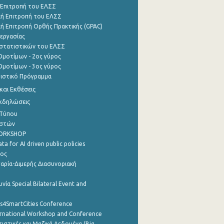
 Επιτροπή του ΕΛΣΣ
ή Επιτροπή του ΕΛΣΣ
ή Επιτροπή Ορθής Πρακτικής (GPAC)
εργασίας
στατιστικών του ΕΛΣΣ
μοτίμων - 2ος γύρος
μοτίμων - 3ος γύρος
τιστικό Πρόγραμμα
αι Εκθέσεις
Εκδηλώσεις
 Τύπου
ηστών
WORKSHOP
a for AI driven public policies
ρος
αρία-Διμερής Διασυνοριακή
νία Special Bilateral Event and
cs4SmartCities Conference
ernational Workshop and Conference
ιστικές και Μαζικά Δεδομένα (Big