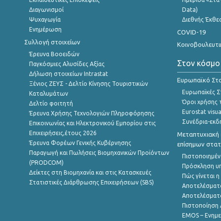
Διαγωνισμοί
Data)
Ψυχαγωγία
Διεθνής Έκθε
Ενημέρωση
COVID-19
Συλλογή στοιχείων
Κοινοβουλευτι
Έρευνα Βοοειδών
Στον κόσμο
Παγκόσμιες Αλυσίδες Αξίας
Δήλωση στοιχείων Intrastat
Ευρωπαϊκό Στα
Ξένιος ΖΕΥΣ - Δελτίο Κίνησης Τουριστικών
Ευρωπαϊκές Στ
Καταλυμάτων
Όροι χρήσης 
Δελτίο φοιτητή
Eurostat visua
Έρευνα Χρήσης Τεχνολογιών Πληροφόρησης
Συνέδρια-εκδ
Επικοινωνίας και Ηλεκτρονικού Εμπορίου στις
Επιχειρήσεις,έτους 2026
Μεταπτυχιακή 
Έρευνα Φορέων Γενικής Κυβέρνησης
επίσημων στατ
Παραγωγή και Πωλήσεις Βιομηχανικών Προϊόντων
Πιστοποιημέν
(PRODCOM)
Πρόσκληση υ
Δείκτες στη Βιομηχανία και στις Κατασκευές
Πώς γίνεται 
Στατιστικές Διάρθρωσης Επιχειρήσεων (SBS)
Αποτελέσματ
Αποτελέσματ
Πιστοποίηση 
EMOS – Ενημε