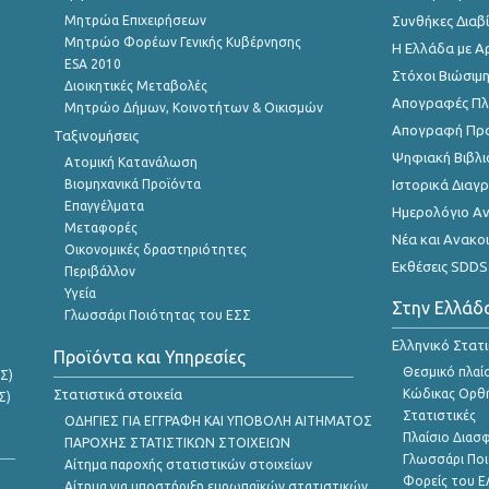
Μητρώα Επιχειρήσεων
Συνθήκες Διαβ
Μητρώο Φορέων Γενικής Κυβέρνησης
Η Ελλάδα με Α
ESA 2010
Στόχοι Βιώσιμ
Διοικητικές Μεταβολές
Απογραφές Πλη
Μητρώο Δήμων, Κοινοτήτων & Οικισμών
Απογραφή Πρ
Ταξινομήσεις
Ψηφιακή Βιβλι
Ατομική Κατανάλωση
Βιομηχανικά Προϊόντα
Ιστορικά Δια
Επαγγέλματα
Ημερολόγιο Α
Μεταφορές
Νέα και Ανακο
Οικονομικές δραστηριότητες
Εκθέσεις SDDS
Περιβάλλον
Υγεία
Στην Ελλάδ
Γλωσσάρι Ποιότητας του ΕΣΣ
Ελληνικό Στατ
Προϊόντα και Υπηρεσίες
Θεσμικό πλαί
Σ)
Στατιστικά στοιχεία
Κώδικας Ορθή
Σ)
Στατιστικές
ΟΔΗΓΙΕΣ ΓΙΑ ΕΓΓΡΑΦΗ ΚΑΙ ΥΠΟΒΟΛΗ ΑΙΤΗΜΑΤΟΣ
Πλαίσιο Διασ
ΠΑΡΟΧΗΣ ΣΤΑΤΙΣΤΙΚΩΝ ΣΤΟΙΧΕΙΩΝ
Γλωσσάρι Ποι
Αίτημα παροχής στατιστικών στοιχείων
Φορείς του 
Αίτημα για υποστήριξη ευρωπαϊκών στατιστικών