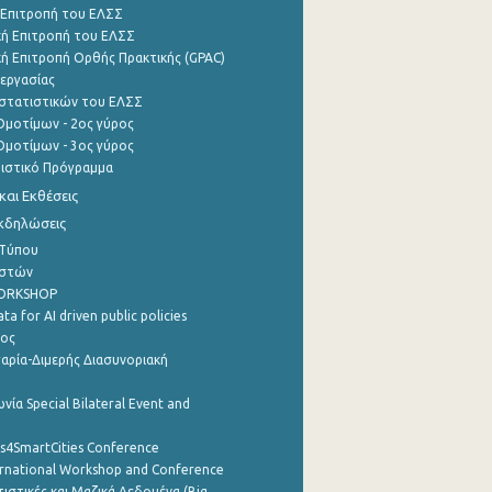
 Επιτροπή του ΕΛΣΣ
ή Επιτροπή του ΕΛΣΣ
ή Επιτροπή Ορθής Πρακτικής (GPAC)
εργασίας
στατιστικών του ΕΛΣΣ
μοτίμων - 2ος γύρος
μοτίμων - 3ος γύρος
τιστικό Πρόγραμμα
αι Εκθέσεις
Εκδηλώσεις
 Τύπου
ηστών
WORKSHOP
a for AI driven public policies
ρος
αρία-Διμερής Διασυνοριακή
νία Special Bilateral Event and
cs4SmartCities Conference
ernational Workshop and Conference
ιστικές και Μαζικά Δεδομένα (Big