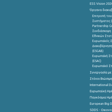
ESS Vision 202
Όργανα διακυ
Επιτροπή του
Συστήματος (
Partnership G
Συνδιάσκεψη 
Εθνικών Στατ
Ευρωπαϊκός Σ
Διακυβέρνηση
(ESGAB)
Ευρωπαϊκή Στ
(ESAC)
Ευρωπαϊκό Στ
Συνεργασία με
Στόχοι Βιώσιμ
International D
Ευρωπαϊκή Ημέ
Παγκόσμια Ημέ
European Big 
SDDS - Οικονο