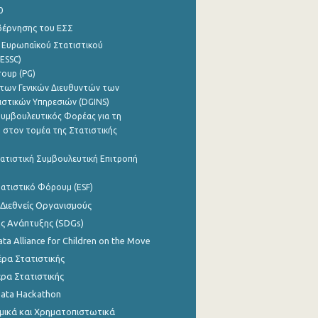
0
βέρνησης του ΕΣΣ
 Ευρωπαϊκού Στατιστικού
ESSC)
roup (PG)
των Γενικών Διευθυντών των
ιστικών Υπηρεσιών (DGINS)
υμβουλευτικός Φορέας για τη
 στον τομέα της Στατιστικής
ατιστική Συμβουλευτική Επιτροπή
ατιστικό Φόρουμ (ESF)
 Διεθνείς Οργανισμούς
ης Ανάπτυξης (SDGs)
ata Alliance for Children on the Move
ρα Στατιστικής
ρα Στατιστικής
Data Hackathon
μικά και Χρηματοπιστωτικά