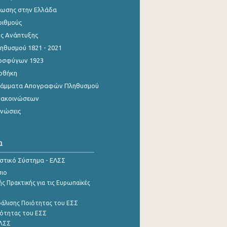
ίωσης στην Ελλάδα
ριθμούς
ης Ανάπτυξης
θυσμού 1821 - 2021
οσφύγων 1923
οθήκη
γράμματα Απογραφών Πληθυσμού
νακοινώσεων
ινώσεις
α
ιστικό Σύστημα - ΕΛΣΣ
σιο
ς Πρακτικής για τις Ευρωπαϊκές
φάλισης Ποιότητας του ΕΣΣ
ότητας του ΕΣΣ
ΕΛΣΣ