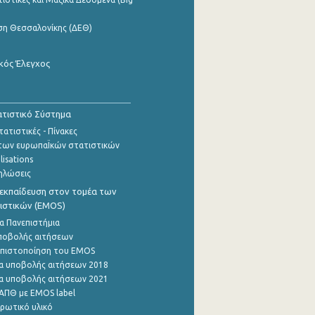
ση Θεσσαλονίκης (ΔΕΘ)
κός Έλεγχος
τιστικό Σύστημα
ατιστικές - Πίνακες
των ευρωπαΪκών στατιστικών
lisations
ηλώσεις
εκπαίδευση στον τομέα των
ιστικών (EMOS)
α Πανεπιστήμια
ποβολής αιτήσεων
η πιστοποίηση του EMOS
α υποβολής αιτήσεων 2018
α υποβολής αιτήσεων 2021
ΑΠΘ με EMOS label
ρωτικό υλικό