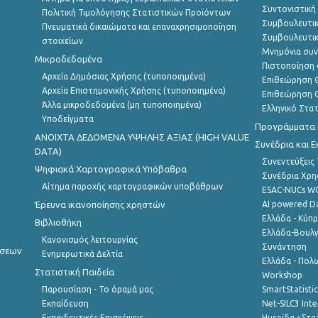
Συντονιστική
Πολιτική Τιμολόγησης Στατιστικών Προϊόντων
Συμβουλευτικ
Πνευματικά δικαιώματα και επαναχρησιμοποίηση
Συμβουλευτικ
στοιχείων
Μνημόνια συν
Μικροδεδομένα
Πιστοποίηση 
Αρχεία Δημόσιας Χρήσης (τυποποιημένα)
Επιθεώρηση Ο
Αρχεία Επιστημονικής Χρήσης (τυποποιημένα)
Επιθεώρηση Ο
Άλλα μικροδεδομένα (μη τυποποιημένα)
Ελληνικό Στα
Υποδείγματα
Προγράμματα κ
ANOIXTA ΔΕΔΟΜΕΝΑ ΥΨΗΛΗΣ ΑΞΙΑΣ (HIGH VALUE
Συνέδρια και 
DATA)
Συνεντεύξεις
Ψηφιακά Χαρτογραφικά Υπόβαθρα
Συνέδρια Χρ
Αίτημα παροχής χαρτογραφικών υποβάθρων
ESAC-NUCs 
Έρευνα ικανοποίησης χρηστών
AI powered Dat
Ελλάδα - Κύπ
Βιβλιοθήκη
Ελλάδα-Βουλγ
Κανονισμός λειτουργίας
Συνάντηση
ήσεων
Ενημερωτικά Δελτία
Ελλάδα - Πολω
Στατιστική Παιδεία
Workshop
Παρουσίαση - Το όραμά μας
SmartStatisti
Εκπαίδευση
Net-SILC3 Int
Εκπαιδευτικές Επισκέψεις
Ημερίδα «Στατ