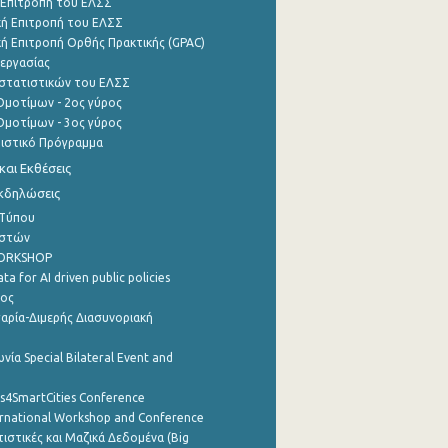
 Επιτροπή του ΕΛΣΣ
ή Επιτροπή του ΕΛΣΣ
ή Επιτροπή Ορθής Πρακτικής (GPAC)
εργασίας
στατιστικών του ΕΛΣΣ
μοτίμων - 2ος γύρος
μοτίμων - 3ος γύρος
τιστικό Πρόγραμμα
αι Εκθέσεις
Εκδηλώσεις
 Τύπου
ηστών
WORKSHOP
a for AI driven public policies
ρος
αρία-Διμερής Διασυνοριακή
νία Special Bilateral Event and
cs4SmartCities Conference
ernational Workshop and Conference
ιστικές και Μαζικά Δεδομένα (Big