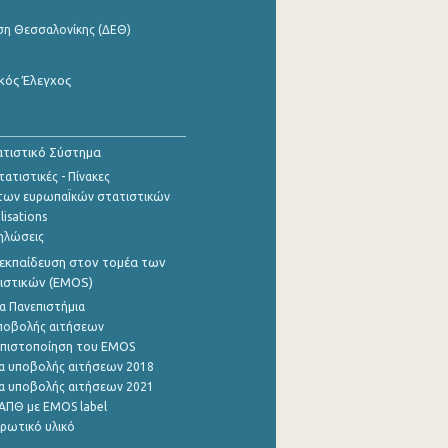
ση Θεσσαλονίκης (ΔΕΘ)
κός Έλεγχος
τιστικό Σύστημα
ατιστικές - Πίνακες
των ευρωπαΪκών στατιστικών
lisations
ηλώσεις
εκπαίδευση στον τομέα των
ιστικών (EMOS)
α Πανεπιστήμια
ποβολής αιτήσεων
η πιστοποίηση του EMOS
α υποβολής αιτήσεων 2018
α υποβολής αιτήσεων 2021
ΑΠΘ με EMOS label
ρωτικό υλικό