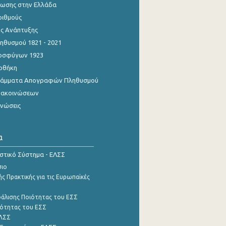
ίωσης στην Ελλάδα
ριθμούς
ης Ανάπτυξης
θυσμού 1821 - 2021
οσφύγων 1923
οθήκη
γράμματα Απογραφών Πληθυσμού
νακοινώσεων
ινώσεις
α
ιστικό Σύστημα - ΕΛΣΣ
σιο
ς Πρακτικής για τις Ευρωπαϊκές
φάλισης Ποιότητας του ΕΣΣ
ότητας του ΕΣΣ
ΕΛΣΣ