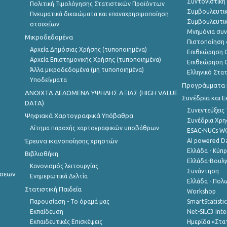
Συντονιστική
Πολιτική Τιμολόγησης Στατιστικών Προϊόντων
Συμβουλευτικ
Πνευματικά δικαιώματα και επαναχρησιμοποίηση
Συμβουλευτικ
στοιχείων
Μνημόνια συν
Μικροδεδομένα
Πιστοποίηση 
Αρχεία Δημόσιας Χρήσης (τυποποιημένα)
Επιθεώρηση Ο
Αρχεία Επιστημονικής Χρήσης (τυποποιημένα)
Επιθεώρηση Ο
Άλλα μικροδεδομένα (μη τυποποιημένα)
Ελληνικό Στα
Υποδείγματα
Προγράμματα κ
ANOIXTA ΔΕΔΟΜΕΝΑ ΥΨΗΛΗΣ ΑΞΙΑΣ (HIGH VALUE
Συνέδρια και 
DATA)
Συνεντεύξεις
Ψηφιακά Χαρτογραφικά Υπόβαθρα
Συνέδρια Χρ
Αίτημα παροχής χαρτογραφικών υποβάθρων
ESAC-NUCs 
Έρευνα ικανοποίησης χρηστών
AI powered Dat
Ελλάδα - Κύπ
Βιβλιοθήκη
Ελλάδα-Βουλγ
Κανονισμός λειτουργίας
Συνάντηση
ήσεων
Ενημερωτικά Δελτία
Ελλάδα - Πολω
Στατιστική Παιδεία
Workshop
Παρουσίαση - Το όραμά μας
SmartStatisti
Εκπαίδευση
Net-SILC3 Int
Εκπαιδευτικές Επισκέψεις
Ημερίδα «Στατ