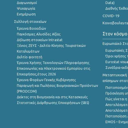
Διαγωνισμοί
Data)
Ψυχαγωγία
Διεθνής Έκθε
Ενημέρωση
COVID-19
Συλλογή στοιχείων
Κοινοβουλευτι
Έρευνα Βοοειδών
Στον κόσμο
Παγκόσμιες Αλυσίδες Αξίας
Δήλωση στοιχείων Intrastat
Ευρωπαϊκό Στα
Ξένιος ΖΕΥΣ - Δελτίο Κίνησης Τουριστικών
Ευρωπαϊκές Στ
Καταλυμάτων
Όροι χρήσης 
Δελτίο φοιτητή
Eurostat visua
Έρευνα Χρήσης Τεχνολογιών Πληροφόρησης
Συνέδρια-εκδ
Επικοινωνίας και Ηλεκτρονικού Εμπορίου στις
Επιχειρήσεις,έτους 2026
Μεταπτυχιακή 
Έρευνα Φορέων Γενικής Κυβέρνησης
επίσημων στατ
Παραγωγή και Πωλήσεις Βιομηχανικών Προϊόντων
Πιστοποιημέν
(PRODCOM)
Πρόσκληση υ
Δείκτες στη Βιομηχανία και στις Κατασκευές
Πώς γίνεται 
Στατιστικές Διάρθρωσης Επιχειρήσεων (SBS)
Αποτελέσματ
Αποτελέσματ
Πιστοποίηση 
EMOS – Ενημε