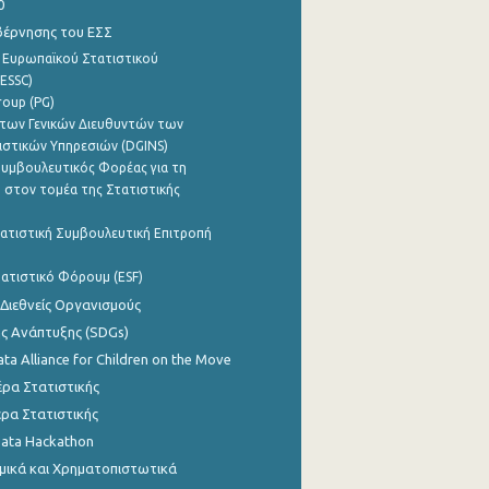
0
βέρνησης του ΕΣΣ
 Ευρωπαϊκού Στατιστικού
ESSC)
roup (PG)
των Γενικών Διευθυντών των
ιστικών Υπηρεσιών (DGINS)
υμβουλευτικός Φορέας για τη
 στον τομέα της Στατιστικής
ατιστική Συμβουλευτική Επιτροπή
ατιστικό Φόρουμ (ESF)
 Διεθνείς Οργανισμούς
ης Ανάπτυξης (SDGs)
ata Alliance for Children on the Move
ρα Στατιστικής
ρα Στατιστικής
Data Hackathon
μικά και Χρηματοπιστωτικά