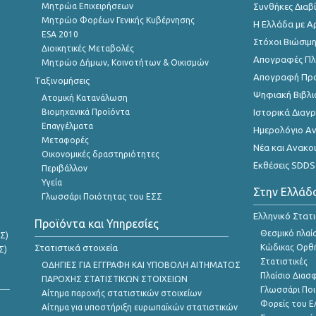
Μητρώα Επιχειρήσεων
Συνθήκες Διαβ
Μητρώο Φορέων Γενικής Κυβέρνησης
Η Ελλάδα με Α
ESA 2010
Στόχοι Βιώσιμ
Διοικητικές Μεταβολές
Απογραφές Πλη
Μητρώο Δήμων, Κοινοτήτων & Οικισμών
Απογραφή Πρ
Ταξινομήσεις
Ψηφιακή Βιβλι
Ατομική Κατανάλωση
Βιομηχανικά Προϊόντα
Ιστορικά Δια
Επαγγέλματα
Ημερολόγιο Α
Μεταφορές
Νέα και Ανακο
Οικονομικές δραστηριότητες
Εκθέσεις SDDS
Περιβάλλον
Υγεία
Στην Ελλάδ
Γλωσσάρι Ποιότητας του ΕΣΣ
Ελληνικό Στατ
Προϊόντα και Υπηρεσίες
Θεσμικό πλαί
Σ)
Στατιστικά στοιχεία
Κώδικας Ορθή
Σ)
Στατιστικές
ΟΔΗΓΙΕΣ ΓΙΑ ΕΓΓΡΑΦΗ ΚΑΙ ΥΠΟΒΟΛΗ ΑΙΤΗΜΑΤΟΣ
Πλαίσιο Διασ
ΠΑΡΟΧΗΣ ΣΤΑΤΙΣΤΙΚΩΝ ΣΤΟΙΧΕΙΩΝ
Γλωσσάρι Ποι
Αίτημα παροχής στατιστικών στοιχείων
Φορείς του 
Αίτημα για υποστήριξη ευρωπαϊκών στατιστικών