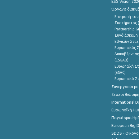
ESS Vision 202
Όργανα διακυ
Επιτροπή του
Συστήματος (
Partnership G
Συνδιάσκεψη 
Εθνικών Στατ
Ευρωπαϊκός Σ
Διακυβέρνηση
(ESGAB)
Ευρωπαϊκή Στ
(ESAC)
Ευρωπαϊκό Στ
Συνεργασία με
Στόχοι Βιώσιμ
International D
Ευρωπαϊκή Ημέ
Παγκόσμια Ημέ
European Big 
SDDS - Οικονο