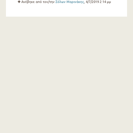
Ανέβηκε από τον/την
Σόλων Μαρινάκης
, 4/7/2019 2:14 μμ