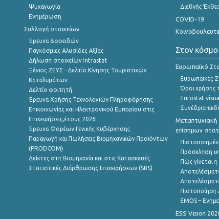
Ψυχαγωγία
Διεθνής Έκθε
Ενημέρωση
COVID-19
Συλλογή στοιχείων
Κοινοβουλευτι
Έρευνα Βοοειδών
Στον κόσμο
Παγκόσμιες Αλυσίδες Αξίας
Δήλωση στοιχείων Intrastat
Ευρωπαϊκό Στα
Ξένιος ΖΕΥΣ - Δελτίο Κίνησης Τουριστικών
Ευρωπαϊκές Στ
Καταλυμάτων
Όροι χρήσης 
Δελτίο φοιτητή
Eurostat visua
Έρευνα Χρήσης Τεχνολογιών Πληροφόρησης
Συνέδρια-εκδ
Επικοινωνίας και Ηλεκτρονικού Εμπορίου στις
Επιχειρήσεις,έτους 2026
Μεταπτυχιακή 
Έρευνα Φορέων Γενικής Κυβέρνησης
επίσημων στατ
Παραγωγή και Πωλήσεις Βιομηχανικών Προϊόντων
Πιστοποιημέν
(PRODCOM)
Πρόσκληση υ
Δείκτες στη Βιομηχανία και στις Κατασκευές
Πώς γίνεται 
Στατιστικές Διάρθρωσης Επιχειρήσεων (SBS)
Αποτελέσματ
Αποτελέσματ
Πιστοποίηση 
EMOS – Ενημε
ESS Vision 202