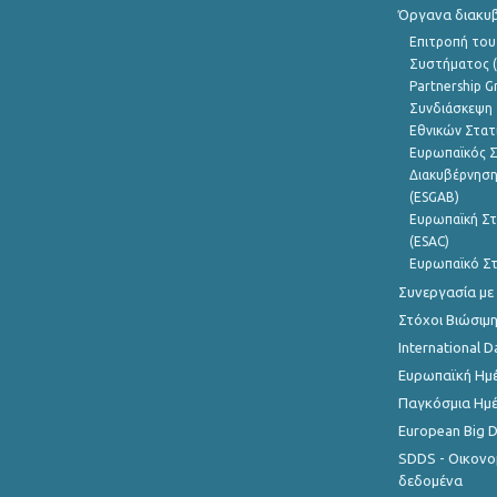
Όργανα διακυ
Επιτροπή του
Συστήματος (
Partnership G
Συνδιάσκεψη 
Εθνικών Στατ
Ευρωπαϊκός Σ
Διακυβέρνηση
(ESGAB)
Ευρωπαϊκή Στ
(ESAC)
Ευρωπαϊκό Στ
Συνεργασία με
Στόχοι Βιώσιμ
International D
Ευρωπαϊκή Ημέ
Παγκόσμια Ημέ
European Big 
SDDS - Οικονο
δεδομένα