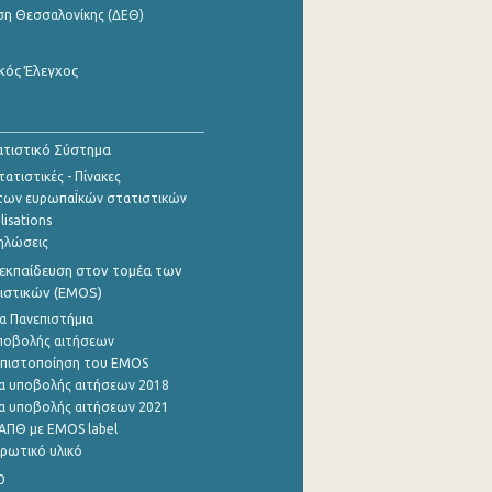
ση Θεσσαλονίκης (ΔΕΘ)
κός Έλεγχος
τιστικό Σύστημα
ατιστικές - Πίνακες
των ευρωπαΪκών στατιστικών
lisations
ηλώσεις
εκπαίδευση στον τομέα των
ιστικών (EMOS)
α Πανεπιστήμια
ποβολής αιτήσεων
η πιστοποίηση του EMOS
α υποβολής αιτήσεων 2018
α υποβολής αιτήσεων 2021
ΑΠΘ με EMOS label
ρωτικό υλικό
0