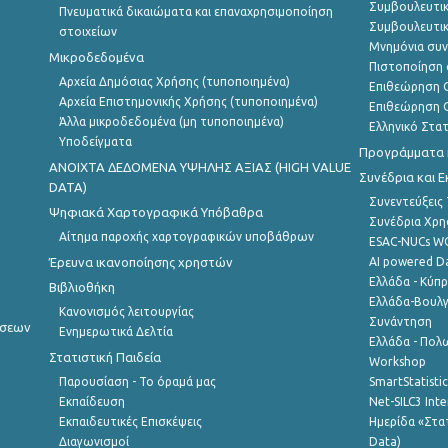
Συμβουλευτικ
Πνευματικά δικαιώματα και επαναχρησιμοποίηση
Συμβουλευτικ
στοιχείων
Μνημόνια συν
Μικροδεδομένα
Πιστοποίηση 
Αρχεία Δημόσιας Χρήσης (τυποποιημένα)
Επιθεώρηση Ο
Αρχεία Επιστημονικής Χρήσης (τυποποιημένα)
Επιθεώρηση Ο
Άλλα μικροδεδομένα (μη τυποποιημένα)
Ελληνικό Στα
Υποδείγματα
Προγράμματα κ
ANOIXTA ΔΕΔΟΜΕΝΑ ΥΨΗΛΗΣ ΑΞΙΑΣ (HIGH VALUE
Συνέδρια και 
DATA)
Συνεντεύξεις
Ψηφιακά Χαρτογραφικά Υπόβαθρα
Συνέδρια Χρ
Αίτημα παροχής χαρτογραφικών υποβάθρων
ESAC-NUCs 
Έρευνα ικανοποίησης χρηστών
AI powered Dat
Ελλάδα - Κύπ
Βιβλιοθήκη
Ελλάδα-Βουλγ
Κανονισμός λειτουργίας
Συνάντηση
ήσεων
Ενημερωτικά Δελτία
Ελλάδα - Πολω
Στατιστική Παιδεία
Workshop
Παρουσίαση - Το όραμά μας
SmartStatisti
Εκπαίδευση
Net-SILC3 Int
Εκπαιδευτικές Επισκέψεις
Ημερίδα «Στατ
Διαγωνισμοί
Data)