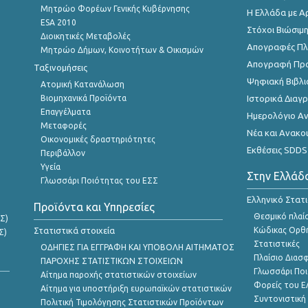
Μητρώο Φορέων Γενικής Κυβέρνησης
Η Ελλάδα με Α
ESA 2010
Στόχοι Βιώσιμ
Διοικητικές Μεταβολές
Απογραφές Πλη
Μητρώο Δήμων, Κοινοτήτων & Οικισμών
Απογραφή Πρ
Ταξινομήσεις
Ψηφιακή Βιβλι
Ατομική Κατανάλωση
Βιομηχανικά Προϊόντα
Ιστορικά Δια
Επαγγέλματα
Ημερολόγιο Α
Μεταφορές
Νέα και Ανακο
Οικονομικές δραστηριότητες
Εκθέσεις SDDS
Περιβάλλον
Υγεία
Στην Ελλάδ
Γλωσσάρι Ποιότητας του ΕΣΣ
Ελληνικό Στατ
Προϊόντα και Υπηρεσίες
Θεσμικό πλαί
Σ)
Στατιστικά στοιχεία
Κώδικας Ορθή
Σ)
Στατιστικές
ΟΔΗΓΙΕΣ ΓΙΑ ΕΓΓΡΑΦΗ ΚΑΙ ΥΠΟΒΟΛΗ ΑΙΤΗΜΑΤΟΣ
Πλαίσιο Διασ
ΠΑΡΟΧΗΣ ΣΤΑΤΙΣΤΙΚΩΝ ΣΤΟΙΧΕΙΩΝ
Γλωσσάρι Ποι
Αίτημα παροχής στατιστικών στοιχείων
Φορείς του 
Αίτημα για υποστήριξη ευρωπαϊκών στατιστικών
Συντονιστική
Πολιτική Τιμολόγησης Στατιστικών Προϊόντων