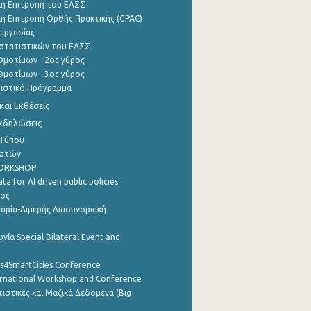
ή Επιτροπή του ΕΛΣΣ
ή Επιτροπή Ορθής Πρακτικής (GPAC)
εργασίας
στατιστικών του ΕΛΣΣ
μοτίμων - 2ος γύρος
μοτίμων - 3ος γύρος
τιστικό Πρόγραμμα
αι Εκθέσεις
Εκδηλώσεις
 Τύπου
ηστών
WORKSHOP
a for AI driven public policies
ρος
αρία-Διμερής Διασυνοριακή
νία Special Bilateral Event and
cs4SmartCities Conference
ernational Workshop and Conference
ιστικές και Μαζικά Δεδομένα (Big