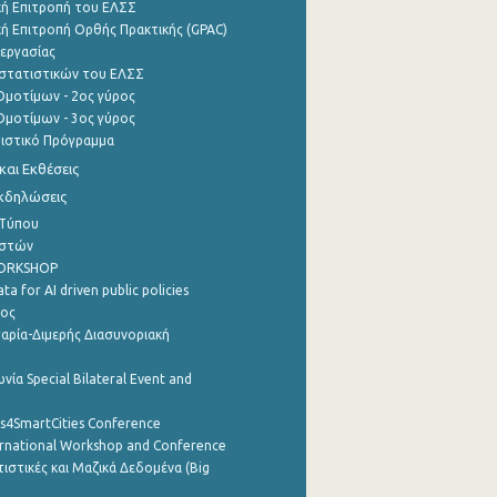
ή Επιτροπή του ΕΛΣΣ
ή Επιτροπή Ορθής Πρακτικής (GPAC)
εργασίας
στατιστικών του ΕΛΣΣ
μοτίμων - 2ος γύρος
μοτίμων - 3ος γύρος
τιστικό Πρόγραμμα
αι Εκθέσεις
Εκδηλώσεις
 Τύπου
ηστών
WORKSHOP
a for AI driven public policies
ρος
αρία-Διμερής Διασυνοριακή
νία Special Bilateral Event and
cs4SmartCities Conference
ernational Workshop and Conference
ιστικές και Μαζικά Δεδομένα (Big