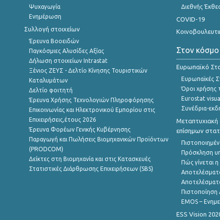
Ψυχαγωγία
Διεθνής Έκθε
Ενημέρωση
COVID-19
Συλλογή στοιχείων
Κοινοβουλευτι
Έρευνα Βοοειδών
Στον κόσμο
Παγκόσμιες Αλυσίδες Αξίας
Δήλωση στοιχείων Intrastat
Ευρωπαϊκό Στα
Ξένιος ΖΕΥΣ - Δελτίο Κίνησης Τουριστικών
Ευρωπαϊκές Στ
Καταλυμάτων
Όροι χρήσης 
Δελτίο φοιτητή
Eurostat visua
Έρευνα Χρήσης Τεχνολογιών Πληροφόρησης
Συνέδρια-εκδ
Επικοινωνίας και Ηλεκτρονικού Εμπορίου στις
Επιχειρήσεις,έτους 2026
Μεταπτυχιακή 
Έρευνα Φορέων Γενικής Κυβέρνησης
επίσημων στατ
Παραγωγή και Πωλήσεις Βιομηχανικών Προϊόντων
Πιστοποιημέν
(PRODCOM)
Πρόσκληση υ
Δείκτες στη Βιομηχανία και στις Κατασκευές
Πώς γίνεται 
Στατιστικές Διάρθρωσης Επιχειρήσεων (SBS)
Αποτελέσματ
Αποτελέσματ
Πιστοποίηση 
EMOS – Ενημε
ESS Vision 202