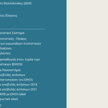
ση Θεσσαλονίκης (ΔΕΘ)
κός Έλεγχος
τιστικό Σύστημα
ατιστικές - Πίνακες
των ευρωπαΪκών στατιστικών
lisations
ηλώσεις
εκπαίδευση στον τομέα των
ιστικών (EMOS)
α Πανεπιστήμια
ποβολής αιτήσεων
η πιστοποίηση του EMOS
α υποβολής αιτήσεων 2018
α υποβολής αιτήσεων 2021
ΑΠΘ με EMOS label
ρωτικό υλικό
0