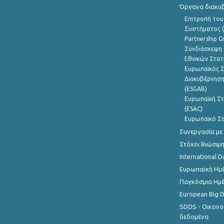
Όργανα διακυ
Επιτροπή του
Συστήματος (
Partnership G
Συνδιάσκεψη 
Εθνικών Στατ
Ευρωπαϊκός Σ
Διακυβέρνηση
(ESGAB)
Ευρωπαϊκή Στ
(ESAC)
Ευρωπαϊκό Στ
Συνεργασία με
Στόχοι Βιώσιμ
International D
Ευρωπαϊκή Ημέ
Παγκόσμια Ημέ
European Big 
SDDS - Οικονο
δεδομένα