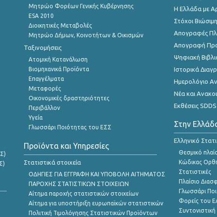
Μητρώο Φορέων Γενικής Κυβέρνησης
Η Ελλάδα με Α
ESA 2010
Στόχοι Βιώσιμ
Διοικητικές Μεταβολές
Απογραφές Πλη
Μητρώο Δήμων, Κοινοτήτων & Οικισμών
Απογραφή Πρ
Ταξινομήσεις
Ψηφιακή Βιβλι
Ατομική Κατανάλωση
Βιομηχανικά Προϊόντα
Ιστορικά Δια
Επαγγέλματα
Ημερολόγιο Α
Μεταφορές
Νέα και Ανακο
Οικονομικές δραστηριότητες
Εκθέσεις SDDS
Περιβάλλον
Υγεία
Στην Ελλάδ
Γλωσσάρι Ποιότητας του ΕΣΣ
Ελληνικό Στατ
Προϊόντα και Υπηρεσίες
Θεσμικό πλαί
Σ)
Στατιστικά στοιχεία
Κώδικας Ορθή
Σ)
Στατιστικές
ΟΔΗΓΙΕΣ ΓΙΑ ΕΓΓΡΑΦΗ ΚΑΙ ΥΠΟΒΟΛΗ ΑΙΤΗΜΑΤΟΣ
Πλαίσιο Διασ
ΠΑΡΟΧΗΣ ΣΤΑΤΙΣΤΙΚΩΝ ΣΤΟΙΧΕΙΩΝ
Γλωσσάρι Ποι
Αίτημα παροχής στατιστικών στοιχείων
Φορείς του 
Αίτημα για υποστήριξη ευρωπαϊκών στατιστικών
Συντονιστική
Πολιτική Τιμολόγησης Στατιστικών Προϊόντων