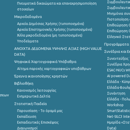
Συμβουλευτικ
Πνευματικά δικαιώματα και επαναχρησιμοποίηση
Συμβουλευτικ
στοιχείων
Μνημόνια συν
Μικροδεδομένα
Πιστοποίηση 
Αρχεία Δημόσιας Χρήσης (τυποποιημένα)
Επιθεώρηση Ο
Αρχεία Επιστημονικής Χρήσης (τυποποιημένα)
Επιθεώρηση Ο
Άλλα μικροδεδομένα (μη τυποποιημένα)
Ελληνικό Στα
Υποδείγματα
Προγράμματα κ
ANOIXTA ΔΕΔΟΜΕΝΑ ΥΨΗΛΗΣ ΑΞΙΑΣ (HIGH VALUE
Συνέδρια και 
DATA)
Συνεντεύξεις
Ψηφιακά Χαρτογραφικά Υπόβαθρα
Συνέδρια Χρ
Αίτημα παροχής χαρτογραφικών υποβάθρων
ESAC-NUCs 
Έρευνα ικανοποίησης χρηστών
AI powered Dat
Ελλάδα - Κύπ
Βιβλιοθήκη
Ελλάδα-Βουλγ
Κανονισμός λειτουργίας
Συνάντηση
ήσεων
Ενημερωτικά Δελτία
Ελλάδα - Πολω
Στατιστική Παιδεία
Workshop
Παρουσίαση - Το όραμά μας
SmartStatisti
Εκπαίδευση
Net-SILC3 Int
Εκπαιδευτικές Επισκέψεις
Ημερίδα «Στατ
Διαγωνισμοί
Data)