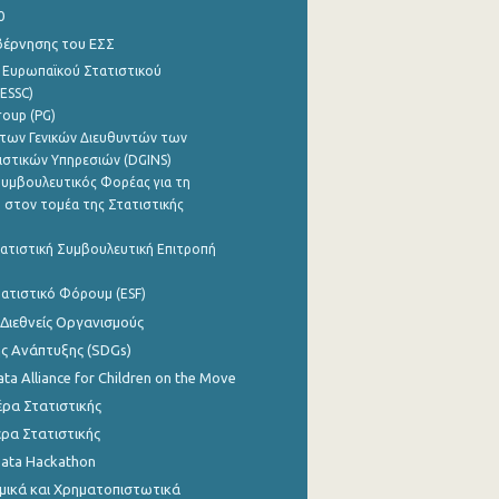
0
βέρνησης του ΕΣΣ
 Ευρωπαϊκού Στατιστικού
ESSC)
roup (PG)
των Γενικών Διευθυντών των
ιστικών Υπηρεσιών (DGINS)
υμβουλευτικός Φορέας για τη
 στον τομέα της Στατιστικής
ατιστική Συμβουλευτική Επιτροπή
ατιστικό Φόρουμ (ESF)
 Διεθνείς Οργανισμούς
ης Ανάπτυξης (SDGs)
ata Alliance for Children on the Move
ρα Στατιστικής
ρα Στατιστικής
Data Hackathon
μικά και Χρηματοπιστωτικά