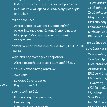
Συντονιστική
Πολιτική Τιμολόγησης Στατιστικών Προϊόντων
Συμβουλευτικ
Πνευματικά δικαιώματα και επαναχρησιμοποίηση
Συμβουλευτικ
στοιχείων
Μνημόνια συν
Μικροδεδομένα
Πιστοποίηση 
Αρχεία Δημόσιας Χρήσης (τυποποιημένα)
Επιθεώρηση Ο
Αρχεία Επιστημονικής Χρήσης (τυποποιημένα)
Επιθεώρηση Ο
Άλλα μικροδεδομένα (μη τυποποιημένα)
Ελληνικό Στα
Υποδείγματα
Προγράμματα κ
ANOIXTA ΔΕΔΟΜΕΝΑ ΥΨΗΛΗΣ ΑΞΙΑΣ (HIGH VALUE
Συνέδρια και 
DATA)
Συνεντεύξεις
Ψηφιακά Χαρτογραφικά Υπόβαθρα
Συνέδρια Χρ
Αίτημα παροχής χαρτογραφικών υποβάθρων
ESAC-NUCs 
Έρευνα ικανοποίησης χρηστών
AI powered Dat
Ελλάδα - Κύπ
Βιβλιοθήκη
Ελλάδα-Βουλγ
Κανονισμός λειτουργίας
Συνάντηση
ήσεων
Ενημερωτικά Δελτία
Ελλάδα - Πολω
Στατιστική Παιδεία
Workshop
Παρουσίαση - Το όραμά μας
SmartStatisti
Εκπαίδευση
Net-SILC3 Int
Εκπαιδευτικές Επισκέψεις
Ημερίδα «Στατ