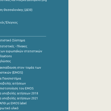
ση Θεσσαλονίκης (ΔΕΘ)
κός Έλεγχος
τιστικό Σύστημα
ατιστικές - Πίνακες
των ευρωπαΪκών στατιστικών
lisations
ηλώσεις
εκπαίδευση στον τομέα των
ιστικών (EMOS)
α Πανεπιστήμια
ποβολής αιτήσεων
η πιστοποίηση του EMOS
α υποβολής αιτήσεων 2018
α υποβολής αιτήσεων 2021
ΑΠΘ με EMOS label
ρωτικό υλικό