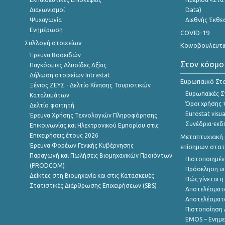
Διαγωνισμοί
Data)
Ψυχαγωγία
Διεθνής Έκθε
Ενημέρωση
COVID-19
Συλλογή στοιχείων
Κοινοβουλευτι
Έρευνα Βοοειδών
Στον κόσμο
Παγκόσμιες Αλυσίδες Αξίας
Δήλωση στοιχείων Intrastat
Ευρωπαϊκό Στα
Ξένιος ΖΕΥΣ - Δελτίο Κίνησης Τουριστικών
Ευρωπαϊκές Στ
Καταλυμάτων
Όροι χρήσης 
Δελτίο φοιτητή
Eurostat visua
Έρευνα Χρήσης Τεχνολογιών Πληροφόρησης
Συνέδρια-εκδ
Επικοινωνίας και Ηλεκτρονικού Εμπορίου στις
Επιχειρήσεις,έτους 2026
Μεταπτυχιακή 
Έρευνα Φορέων Γενικής Κυβέρνησης
επίσημων στατ
Παραγωγή και Πωλήσεις Βιομηχανικών Προϊόντων
Πιστοποιημέν
(PRODCOM)
Πρόσκληση υ
Δείκτες στη Βιομηχανία και στις Κατασκευές
Πώς γίνεται 
Στατιστικές Διάρθρωσης Επιχειρήσεων (SBS)
Αποτελέσματ
Αποτελέσματ
Πιστοποίηση 
EMOS – Ενημε