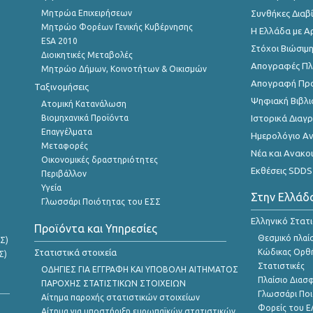
Μητρώα Επιχειρήσεων
Συνθήκες Διαβ
Μητρώο Φορέων Γενικής Κυβέρνησης
Η Ελλάδα με Α
ESA 2010
Στόχοι Βιώσιμ
Διοικητικές Μεταβολές
Απογραφές Πλη
Μητρώο Δήμων, Κοινοτήτων & Οικισμών
Απογραφή Πρ
Ταξινομήσεις
Ψηφιακή Βιβλι
Ατομική Κατανάλωση
Βιομηχανικά Προϊόντα
Ιστορικά Δια
Επαγγέλματα
Ημερολόγιο Α
Μεταφορές
Νέα και Ανακο
Οικονομικές δραστηριότητες
Εκθέσεις SDDS
Περιβάλλον
Υγεία
Στην Ελλάδ
Γλωσσάρι Ποιότητας του ΕΣΣ
Ελληνικό Στατ
Προϊόντα και Υπηρεσίες
Θεσμικό πλαί
Σ)
Στατιστικά στοιχεία
Κώδικας Ορθή
Σ)
Στατιστικές
ΟΔΗΓΙΕΣ ΓΙΑ ΕΓΓΡΑΦΗ ΚΑΙ ΥΠΟΒΟΛΗ ΑΙΤΗΜΑΤΟΣ
Πλαίσιο Διασ
ΠΑΡΟΧΗΣ ΣΤΑΤΙΣΤΙΚΩΝ ΣΤΟΙΧΕΙΩΝ
Γλωσσάρι Ποι
Αίτημα παροχής στατιστικών στοιχείων
Φορείς του 
Αίτημα για υποστήριξη ευρωπαϊκών στατιστικών