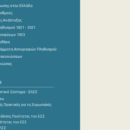
ίωσης στην Ελλάδα
ριθμούς
ης Ανάπτυξης
θυσμού 1821 - 2021
οσφύγων 1923
οθήκη
γράμματα Απογραφών Πληθυσμού
νακοινώσεων
ινώσεις
α
ιστικό Σύστημα - ΕΛΣΣ
σιο
ς Πρακτικής για τις Ευρωπαϊκές
φάλισης Ποιότητας του ΕΣΣ
ότητας του ΕΣΣ
ΕΛΣΣ