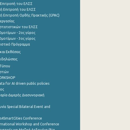
 Επιτροπή του ΕΛΣΣ
ή Επιτροπή του ΕΛΣΣ
ή Επιτροπή Ορθής Πρακτικής (GPAC)
εργασίας
στατιστικών του ΕΛΣΣ
μοτίμων - 2ος γύρος
μοτίμων - 3ος γύρος
τιστικό Πρόγραμμα
αι Εκθέσεις
Εκδηλώσεις
 Τύπου
ηστών
WORKSHOP
a for AI driven public policies
ρος
αρία-Διμερής Διασυνοριακή
νία Special Bilateral Event and
cs4SmartCities Conference
ernational Workshop and Conference
ιστικές και Μαζικά Δεδομένα (Big