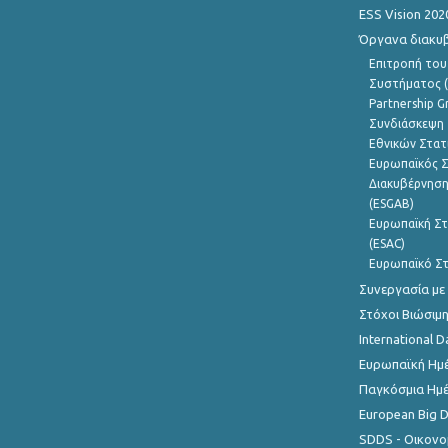
ESS Vision 202
Όργανα διακυ
Επιτροπή του
Συστήματος (
Partnership G
Συνδιάσκεψη 
Εθνικών Στατ
Ευρωπαϊκός Σ
Διακυβέρνηση
(ESGAB)
Ευρωπαϊκή Στ
(ESAC)
Ευρωπαϊκό Στ
Συνεργασία με
Στόχοι Βιώσιμ
International D
Ευρωπαϊκή Ημέ
Παγκόσμια Ημέ
European Big 
SDDS - Οικονο