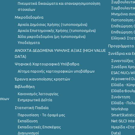
Συμβουλευτικ
Πνευματικά δικαιώματα και επαναχρησιμοποίηση
Συμβουλευτικ
στοιχείων
Μνημόνια συν
Μικροδεδομένα
Πιστοποίηση 
Αρχεία Δημόσιας Χρήσης (τυποποιημένα)
Επιθεώρηση Ο
Αρχεία Επιστημονικής Χρήσης (τυποποιημένα)
Επιθεώρηση Ο
Άλλα μικροδεδομένα (μη τυποποιημένα)
Ελληνικό Στα
Υποδείγματα
Προγράμματα κ
ANOIXTA ΔΕΔΟΜΕΝΑ ΥΨΗΛΗΣ ΑΞΙΑΣ (HIGH VALUE
Συνέδρια και 
DATA)
Συνεντεύξεις
Ψηφιακά Χαρτογραφικά Υπόβαθρα
Συνέδρια Χρ
Αίτημα παροχής χαρτογραφικών υποβάθρων
ESAC-NUCs 
Έρευνα ικανοποίησης χρηστών
AI powered Dat
Ελλάδα - Κύπ
Βιβλιοθήκη
Ελλάδα-Βουλγ
Κανονισμός λειτουργίας
Συνάντηση
ήσεων
Ενημερωτικά Δελτία
Ελλάδα - Πολω
Στατιστική Παιδεία
Workshop
Παρουσίαση - Το όραμά μας
SmartStatisti
Εκπαίδευση
Net-SILC3 Int
Εκπαιδευτικές Επισκέψεις
Ημερίδα «Στατ
Διαγωνισμοί
Data)