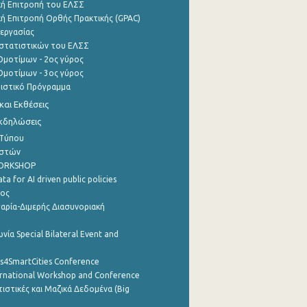
ή Επιτροπή του ΕΛΣΣ
ή Επιτροπή Ορθής Πρακτικής (GPAC)
εργασίας
στατιστικών του ΕΛΣΣ
μοτίμων - 2ος γύρος
μοτίμων - 3ος γύρος
τιστικό Πρόγραμμα
αι Εκθέσεις
Εκδηλώσεις
 Τύπου
ηστών
WORKSHOP
a for AI driven public policies
ρος
αρία-Διμερής Διασυνοριακή
νία Special Bilateral Event and
cs4SmartCities Conference
ernational Workshop and Conference
ιστικές και Μαζικά Δεδομένα (Big