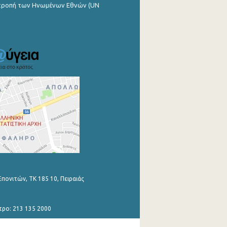
ιτροπή των Ηνωμένων Εθνών (UN
Επονιτών, ΤΚ 185 10, Πειραιάς
τρο: 213 135 2000