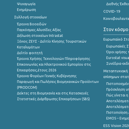
Ψυχαγωγία
Διεθνής Έκθε
Ενημέρωση
COVID-19
Συλλογή στοιχείων
Κοινοβουλευτι
Έρευνα Βοοειδών
Στον κόσμο
Παγκόσμιες Αλυσίδες Αξίας
Δήλωση στοιχείων Intrastat
Ευρωπαϊκό Στα
Ξένιος ΖΕΥΣ - Δελτίο Κίνησης Τουριστικών
Ευρωπαϊκές Στ
Καταλυμάτων
Όροι χρήσης 
Δελτίο φοιτητή
Eurostat visua
Έρευνα Χρήσης Τεχνολογιών Πληροφόρησης
Συνέδρια-εκδ
Επικοινωνίας και Ηλεκτρονικού Εμπορίου στις
Επιχειρήσεις,έτους 2026
Μεταπτυχιακή 
Έρευνα Φορέων Γενικής Κυβέρνησης
επίσημων στατ
Παραγωγή και Πωλήσεις Βιομηχανικών Προϊόντων
Πιστοποιημέν
(PRODCOM)
Πρόσκληση υ
Δείκτες στη Βιομηχανία και στις Κατασκευές
Πώς γίνεται 
Στατιστικές Διάρθρωσης Επιχειρήσεων (SBS)
Αποτελέσματ
Αποτελέσματ
Πιστοποίηση 
EMOS – Ενημε
ESS Vision 202