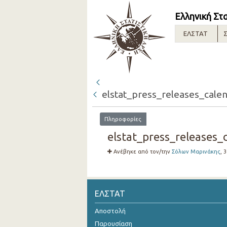
Ελληνική Στ
ΕΛΣΤΑΤ
Σ
elstat_press_releases_cale
Πληροφορίες
elstat_press_releases_
Ανέβηκε από τον/την
Σόλων Μαρινάκης
, 
ΕΛΣΤΑΤ
Αποστολή
Παρουσίαση