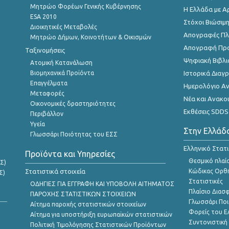
Μητρώο Φορέων Γενικής Κυβέρνησης
Η Ελλάδα με Α
ESA 2010
Στόχοι Βιώσιμ
Διοικητικές Μεταβολές
Απογραφές Πλη
Μητρώο Δήμων, Κοινοτήτων & Οικισμών
Απογραφή Πρ
Ταξινομήσεις
Ψηφιακή Βιβλι
Ατομική Κατανάλωση
Βιομηχανικά Προϊόντα
Ιστορικά Δια
Επαγγέλματα
Ημερολόγιο Α
Μεταφορές
Νέα και Ανακο
Οικονομικές δραστηριότητες
Εκθέσεις SDDS
Περιβάλλον
Υγεία
Στην Ελλάδ
Γλωσσάρι Ποιότητας του ΕΣΣ
Ελληνικό Στατ
Προϊόντα και Υπηρεσίες
Θεσμικό πλαί
Σ)
Στατιστικά στοιχεία
Κώδικας Ορθή
Σ)
Στατιστικές
ΟΔΗΓΙΕΣ ΓΙΑ ΕΓΓΡΑΦΗ ΚΑΙ ΥΠΟΒΟΛΗ ΑΙΤΗΜΑΤΟΣ
Πλαίσιο Διασ
ΠΑΡΟΧΗΣ ΣΤΑΤΙΣΤΙΚΩΝ ΣΤΟΙΧΕΙΩΝ
Γλωσσάρι Ποι
Αίτημα παροχής στατιστικών στοιχείων
Φορείς του 
Αίτημα για υποστήριξη ευρωπαϊκών στατιστικών
Συντονιστική
Πολιτική Τιμολόγησης Στατιστικών Προϊόντων