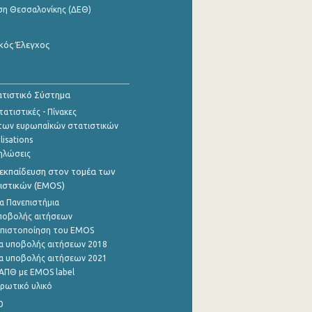
ση Θεσσαλονίκης (ΔΕΘ)
κός Έλεγχος
τιστικό Σύστημα
ατιστικές - Πίνακες
των ευρωπαΪκών στατιστικών
lisations
ηλώσεις
εκπαίδευση στον τομέα των
ιστικών (EMOS)
α Πανεπιστήμια
ποβολής αιτήσεων
η πιστοποίηση του EMOS
α υποβολής αιτήσεων 2018
α υποβολής αιτήσεων 2021
ΑΠΘ με EMOS label
ρωτικό υλικό
0