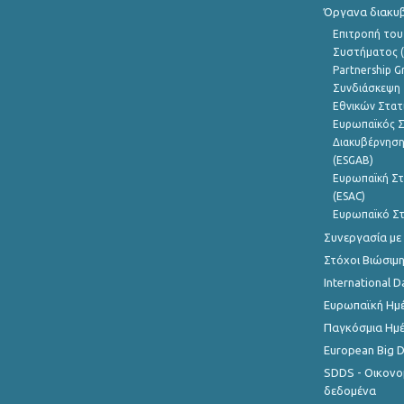
Όργανα διακυ
Επιτροπή του
Συστήματος (
Partnership G
Συνδιάσκεψη 
Εθνικών Στατ
Ευρωπαϊκός Σ
Διακυβέρνηση
(ESGAB)
Ευρωπαϊκή Στ
(ESAC)
Ευρωπαϊκό Στ
Συνεργασία με
Στόχοι Βιώσιμ
International D
Ευρωπαϊκή Ημέ
Παγκόσμια Ημέ
European Big 
SDDS - Οικονο
δεδομένα