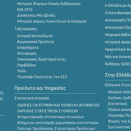
Μητρώο Φορέων Γενικής Κυβέρνησης
Η Ελλάδα με Α
ESA 2010
Στόχοι Βιώσιμ
Διοικητικές Μεταβολές
Απογραφές Πλη
Μητρώο Δήμων, Κοινοτήτων & Οικισμών
Απογραφή Πρ
Ταξινομήσεις
Ψηφιακή Βιβλι
Ατομική Κατανάλωση
Βιομηχανικά Προϊόντα
Ιστορικά Δια
Επαγγέλματα
Ημερολόγιο Α
Μεταφορές
Νέα και Ανακο
Οικονομικές δραστηριότητες
Εκθέσεις SDDS
Περιβάλλον
Υγεία
Στην Ελλάδ
Γλωσσάρι Ποιότητας του ΕΣΣ
Ελληνικό Στατ
Προϊόντα και Υπηρεσίες
Θεσμικό πλαί
Σ)
Στατιστικά στοιχεία
Κώδικας Ορθή
Σ)
Στατιστικές
ΟΔΗΓΙΕΣ ΓΙΑ ΕΓΓΡΑΦΗ ΚΑΙ ΥΠΟΒΟΛΗ ΑΙΤΗΜΑΤΟΣ
Πλαίσιο Διασ
ΠΑΡΟΧΗΣ ΣΤΑΤΙΣΤΙΚΩΝ ΣΤΟΙΧΕΙΩΝ
Γλωσσάρι Ποι
Αίτημα παροχής στατιστικών στοιχείων
Φορείς του 
Αίτημα για υποστήριξη ευρωπαϊκών στατιστικών
Συντονιστική
Πολιτική Τιμολόγησης Στατιστικών Προϊόντων