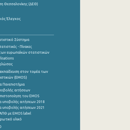
ση Θεσσαλονίκης (ΔΕΘ)
κός Έλεγχος
τιστικό Σύστημα
ατιστικές - Πίνακες
των ευρωπαΪκών στατιστικών
lisations
ηλώσεις
εκπαίδευση στον τομέα των
ιστικών (EMOS)
α Πανεπιστήμια
ποβολής αιτήσεων
η πιστοποίηση του EMOS
α υποβολής αιτήσεων 2018
α υποβολής αιτήσεων 2021
ΑΠΘ με EMOS label
ρωτικό υλικό
0