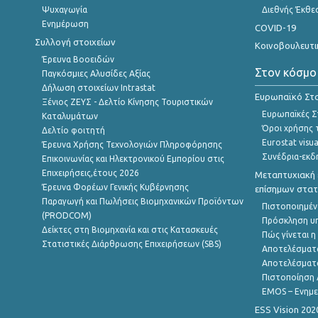
Ψυχαγωγία
Διεθνής Έκθε
Ενημέρωση
COVID-19
Συλλογή στοιχείων
Κοινοβουλευτι
Έρευνα Βοοειδών
Στον κόσμο
Παγκόσμιες Αλυσίδες Αξίας
Δήλωση στοιχείων Intrastat
Ευρωπαϊκό Στα
Ξένιος ΖΕΥΣ - Δελτίο Κίνησης Τουριστικών
Ευρωπαϊκές Στ
Καταλυμάτων
Όροι χρήσης 
Δελτίο φοιτητή
Eurostat visua
Έρευνα Χρήσης Τεχνολογιών Πληροφόρησης
Συνέδρια-εκδ
Επικοινωνίας και Ηλεκτρονικού Εμπορίου στις
Επιχειρήσεις,έτους 2026
Μεταπτυχιακή 
Έρευνα Φορέων Γενικής Κυβέρνησης
επίσημων στατ
Παραγωγή και Πωλήσεις Βιομηχανικών Προϊόντων
Πιστοποιημέν
(PRODCOM)
Πρόσκληση υ
Δείκτες στη Βιομηχανία και στις Κατασκευές
Πώς γίνεται 
Στατιστικές Διάρθρωσης Επιχειρήσεων (SBS)
Αποτελέσματ
Αποτελέσματ
Πιστοποίηση 
EMOS – Ενημε
ESS Vision 202