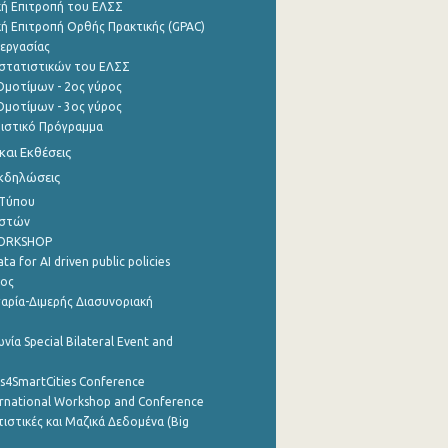
ή Επιτροπή του ΕΛΣΣ
ή Επιτροπή Ορθής Πρακτικής (GPAC)
εργασίας
στατιστικών του ΕΛΣΣ
μοτίμων - 2ος γύρος
μοτίμων - 3ος γύρος
τιστικό Πρόγραμμα
αι Εκθέσεις
Εκδηλώσεις
 Τύπου
ηστών
WORKSHOP
a for AI driven public policies
ρος
αρία-Διμερής Διασυνοριακή
νία Special Bilateral Event and
cs4SmartCities Conference
ernational Workshop and Conference
ιστικές και Μαζικά Δεδομένα (Big