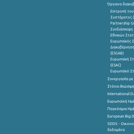
Όργανα διακυ
Επιτροπή του
Συστήματος (
Partnership G
Συνδιάσκεψη 
Εθνικών Στατ
Ευρωπαϊκός Σ
Διακυβέρνηση
(ESGAB)
Ευρωπαϊκή Στ
(ESAC)
Ευρωπαϊκό Στ
Συνεργασία με
Στόχοι Βιώσιμ
International D
Ευρωπαϊκή Ημέ
Παγκόσμια Ημέ
European Big 
SDDS - Οικονο
δεδομένα