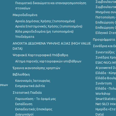
Συμβουλευτικ
Πνευματικά δικαιώματα και επαναχρησιμοποίηση
Συμβουλευτικ
στοιχείων
Μνημόνια συν
Μικροδεδομένα
Πιστοποίηση 
Αρχεία Δημόσιας Χρήσης (τυποποιημένα)
Επιθεώρηση Ο
Αρχεία Επιστημονικής Χρήσης (τυποποιημένα)
Επιθεώρηση Ο
Άλλα μικροδεδομένα (μη τυποποιημένα)
Ελληνικό Στα
Υποδείγματα
Προγράμματα κ
ANOIXTA ΔΕΔΟΜΕΝΑ ΥΨΗΛΗΣ ΑΞΙΑΣ (HIGH VALUE
Συνέδρια και 
DATA)
Συνεντεύξεις
Ψηφιακά Χαρτογραφικά Υπόβαθρα
Συνέδρια Χρ
Αίτημα παροχής χαρτογραφικών υποβάθρων
ESAC-NUCs 
Έρευνα ικανοποίησης χρηστών
AI powered Dat
Ελλάδα - Κύπ
Βιβλιοθήκη
Ελλάδα-Βουλγ
Κανονισμός λειτουργίας
Συνάντηση
ήσεων
Ενημερωτικά Δελτία
Ελλάδα - Πολω
Στατιστική Παιδεία
Workshop
Παρουσίαση - Το όραμά μας
SmartStatisti
Εκπαίδευση
Net-SILC3 Int
Εκπαιδευτικές Επισκέψεις
Ημερίδα «Στατ
Διαγωνισμοί
Data)