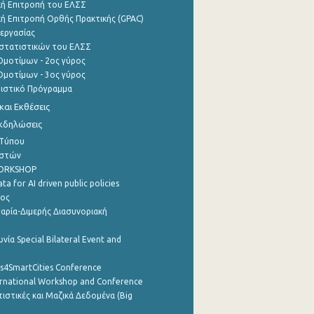
ή Επιτροπή του ΕΛΣΣ
ή Επιτροπή Ορθής Πρακτικής (GPAC)
εργασίας
στατιστικών του ΕΛΣΣ
μοτίμων - 2ος γύρος
μοτίμων - 3ος γύρος
τιστικό Πρόγραμμα
αι Εκθέσεις
Εκδηλώσεις
 Τύπου
ηστών
WORKSHOP
a for AI driven public policies
ρος
αρία-Διμερής Διασυνοριακή
νία Special Bilateral Event and
cs4SmartCities Conference
ernational Workshop and Conference
ιστικές και Μαζικά Δεδομένα (Big