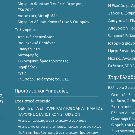
Μητρώο Φορέων Γενικής Κυβέρνησης
Η Ελλάδα με Α
ESA 2010
Στόχοι Βιώσιμ
Διοικητικές Μεταβολές
Απογραφές Πλη
Μητρώο Δήμων, Κοινοτήτων & Οικισμών
Απογραφή Πρ
Ταξινομήσεις
Ψηφιακή Βιβλι
Ατομική Κατανάλωση
Βιομηχανικά Προϊόντα
Ιστορικά Δια
Επαγγέλματα
Ημερολόγιο Α
Μεταφορές
Νέα και Ανακο
Οικονομικές δραστηριότητες
Εκθέσεις SDDS
Περιβάλλον
Υγεία
Στην Ελλάδ
Γλωσσάρι Ποιότητας του ΕΣΣ
Ελληνικό Στατ
Προϊόντα και Υπηρεσίες
Θεσμικό πλαί
Σ)
Στατιστικά στοιχεία
Κώδικας Ορθή
Σ)
Στατιστικές
ΟΔΗΓΙΕΣ ΓΙΑ ΕΓΓΡΑΦΗ ΚΑΙ ΥΠΟΒΟΛΗ ΑΙΤΗΜΑΤΟΣ
Πλαίσιο Διασ
ΠΑΡΟΧΗΣ ΣΤΑΤΙΣΤΙΚΩΝ ΣΤΟΙΧΕΙΩΝ
Γλωσσάρι Ποι
Αίτημα παροχής στατιστικών στοιχείων
Φορείς του 
Αίτημα για υποστήριξη ευρωπαϊκών στατιστικών
Συντονιστική
Πολιτική Τιμολόγησης Στατιστικών Προϊόντων