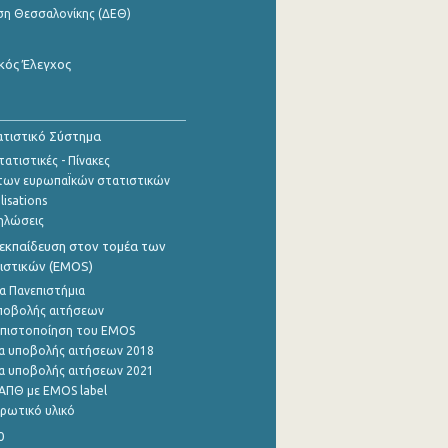
ση Θεσσαλονίκης (ΔΕΘ)
κός Έλεγχος
τιστικό Σύστημα
ατιστικές - Πίνακες
των ευρωπαΪκών στατιστικών
lisations
ηλώσεις
εκπαίδευση στον τομέα των
ιστικών (EMOS)
α Πανεπιστήμια
ποβολής αιτήσεων
η πιστοποίηση του EMOS
α υποβολής αιτήσεων 2018
α υποβολής αιτήσεων 2021
ΑΠΘ με EMOS label
ρωτικό υλικό
0