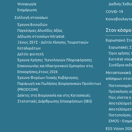
Ψυχαγωγία
Διεθνής Έκθε
Ενημέρωση
COVID-19
Συλλογή στοιχείων
Κοινοβουλευτι
Έρευνα Βοοειδών
Στον κόσμο
Παγκόσμιες Αλυσίδες Αξίας
Δήλωση στοιχείων Intrastat
Ευρωπαϊκό Στα
Ξένιος ΖΕΥΣ - Δελτίο Κίνησης Τουριστικών
Ευρωπαϊκές Στ
Καταλυμάτων
Όροι χρήσης 
Δελτίο φοιτητή
Eurostat visua
Έρευνα Χρήσης Τεχνολογιών Πληροφόρησης
Συνέδρια-εκδ
Επικοινωνίας και Ηλεκτρονικού Εμπορίου στις
Επιχειρήσεις,έτους 2026
Μεταπτυχιακή 
Έρευνα Φορέων Γενικής Κυβέρνησης
επίσημων στατ
Παραγωγή και Πωλήσεις Βιομηχανικών Προϊόντων
Πιστοποιημέν
(PRODCOM)
Πρόσκληση υ
Δείκτες στη Βιομηχανία και στις Κατασκευές
Πώς γίνεται 
Στατιστικές Διάρθρωσης Επιχειρήσεων (SBS)
Αποτελέσματ
Αποτελέσματ
Πιστοποίηση 
EMOS – Ενημε
ESS Vision 202