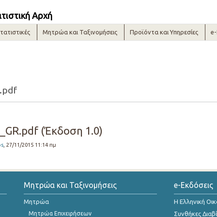
ατιστική Αρχή
τατιστικές
Μητρώα και Ταξινομήσεις
Προϊόντα και Υπηρεσίες
e
.pdf
GR.pdf (Έκδοση 1.0)
os
, 27/11/2015 11:14 πμ
Μητρώα και Ταξινομήσεις
e-Εκδόσεις
Μητρώα
Η Ελληνική Οι
Μητρώα Επιχειρήσεων
Συνθήκες Διαβ