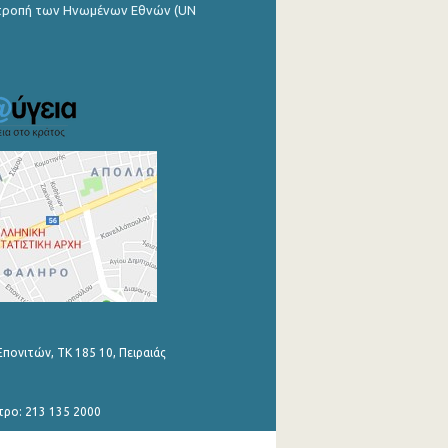
ιτροπή των Ηνωμένων Εθνών (UN
Επονιτών, ΤΚ 185 10, Πειραιάς
τρο: 213 135 2000