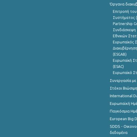
Όργανα διακυ
Επιτροπή του
Συστήματος (
Partnership G
Συνδιάσκεψη 
Εθνικών Στατ
Ευρωπαϊκός Σ
Διακυβέρνηση
(ESGAB)
Ευρωπαϊκή Στ
(ESAC)
Ευρωπαϊκό Στ
Συνεργασία με
Στόχοι Βιώσιμ
International D
Ευρωπαϊκή Ημέ
Παγκόσμια Ημέ
European Big 
SDDS - Οικονο
δεδομένα