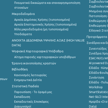
Συμβουλευτικ
Πνευματικά δικαιώματα και επαναχρησιμοποίηση
Συμβουλευτικ
στοιχείων
Μνημόνια συν
Μικροδεδομένα
Πιστοποίηση 
Αρχεία Δημόσιας Χρήσης (τυποποιημένα)
Επιθεώρηση Ο
Αρχεία Επιστημονικής Χρήσης (τυποποιημένα)
Επιθεώρηση Ο
Άλλα μικροδεδομένα (μη τυποποιημένα)
Ελληνικό Στα
Υποδείγματα
Προγράμματα κ
ANOIXTA ΔΕΔΟΜΕΝΑ ΥΨΗΛΗΣ ΑΞΙΑΣ (HIGH VALUE
Συνέδρια και 
DATA)
Συνεντεύξεις
Ψηφιακά Χαρτογραφικά Υπόβαθρα
Συνέδρια Χρ
Αίτημα παροχής χαρτογραφικών υποβάθρων
ESAC-NUCs 
Έρευνα ικανοποίησης χρηστών
AI powered Dat
Ελλάδα - Κύπ
Βιβλιοθήκη
Ελλάδα-Βουλγ
Κανονισμός λειτουργίας
Συνάντηση
ήσεων
Ενημερωτικά Δελτία
Ελλάδα - Πολω
Στατιστική Παιδεία
Workshop
Παρουσίαση - Το όραμά μας
SmartStatisti
Εκπαίδευση
Net-SILC3 Int
Εκπαιδευτικές Επισκέψεις
Ημερίδα «Στατ
Διαγωνισμοί
Data)