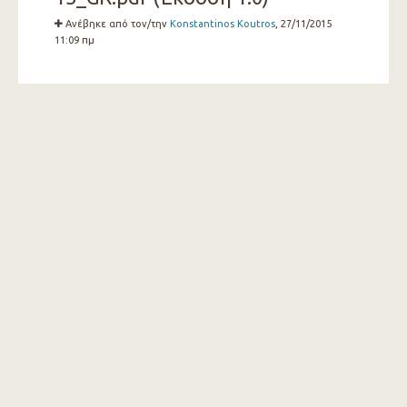
Ανέβηκε από τον/την
Konstantinos Koutros
, 27/11/2015
11:09 πμ