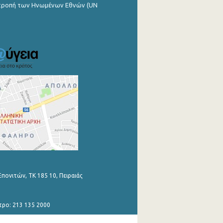
ιτροπή των Ηνωμένων Εθνών (UN
Επονιτών, ΤΚ 185 10, Πειραιάς
τρο: 213 135 2000