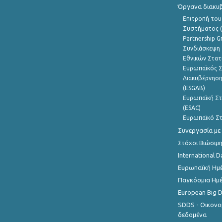
Όργανα διακυ
Επιτροπή του
Συστήματος (
Partnership G
Συνδιάσκεψη 
Εθνικών Στατ
Ευρωπαϊκός Σ
Διακυβέρνηση
(ESGAB)
Ευρωπαϊκή Στ
(ESAC)
Ευρωπαϊκό Στ
Συνεργασία με
Στόχοι Βιώσιμ
International D
Ευρωπαϊκή Ημέ
Παγκόσμια Ημέ
European Big 
SDDS - Οικονο
δεδομένα