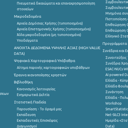
Συμβουλευτικ
Πνευματικά δικαιώματα και επαναχρησιμοποίηση
Συμβουλευτικ
στοιχείων
Μνημόνια συν
Μικροδεδομένα
Πιστοποίηση 
Αρχεία Δημόσιας Χρήσης (τυποποιημένα)
Επιθεώρηση Ο
Αρχεία Επιστημονικής Χρήσης (τυποποιημένα)
Επιθεώρηση Ο
Άλλα μικροδεδομένα (μη τυποποιημένα)
Ελληνικό Στα
Υποδείγματα
Προγράμματα κ
ANOIXTA ΔΕΔΟΜΕΝΑ ΥΨΗΛΗΣ ΑΞΙΑΣ (HIGH VALUE
Συνέδρια και 
DATA)
Συνεντεύξεις
Ψηφιακά Χαρτογραφικά Υπόβαθρα
Συνέδρια Χρ
Αίτημα παροχής χαρτογραφικών υποβάθρων
ESAC-NUCs 
Έρευνα ικανοποίησης χρηστών
AI powered Dat
Ελλάδα - Κύπ
Βιβλιοθήκη
Ελλάδα-Βουλγ
Κανονισμός λειτουργίας
Συνάντηση
ήσεων
Ενημερωτικά Δελτία
Ελλάδα - Πολω
Στατιστική Παιδεία
Workshop
Παρουσίαση - Το όραμά μας
SmartStatisti
Εκπαίδευση
Net-SILC3 Int
Εκπαιδευτικές Επισκέψεις
Ημερίδα «Στατ
Διαγωνισμοί
Data)