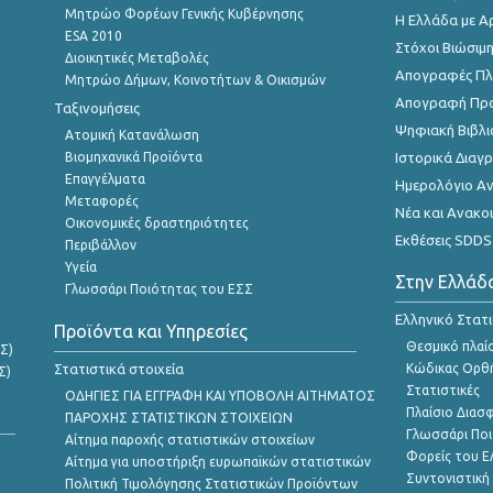
Μητρώο Φορέων Γενικής Κυβέρνησης
Η Ελλάδα με Α
ESA 2010
Στόχοι Βιώσιμ
Διοικητικές Μεταβολές
Απογραφές Πλη
Μητρώο Δήμων, Κοινοτήτων & Οικισμών
Απογραφή Πρ
Ταξινομήσεις
Ψηφιακή Βιβλι
Ατομική Κατανάλωση
Βιομηχανικά Προϊόντα
Ιστορικά Δια
Επαγγέλματα
Ημερολόγιο Α
Μεταφορές
Νέα και Ανακο
Οικονομικές δραστηριότητες
Εκθέσεις SDDS
Περιβάλλον
Υγεία
Στην Ελλάδ
Γλωσσάρι Ποιότητας του ΕΣΣ
Ελληνικό Στατ
Προϊόντα και Υπηρεσίες
Θεσμικό πλαί
Σ)
Στατιστικά στοιχεία
Κώδικας Ορθή
Σ)
Στατιστικές
ΟΔΗΓΙΕΣ ΓΙΑ ΕΓΓΡΑΦΗ ΚΑΙ ΥΠΟΒΟΛΗ ΑΙΤΗΜΑΤΟΣ
Πλαίσιο Διασ
ΠΑΡΟΧΗΣ ΣΤΑΤΙΣΤΙΚΩΝ ΣΤΟΙΧΕΙΩΝ
Γλωσσάρι Ποι
Αίτημα παροχής στατιστικών στοιχείων
Φορείς του 
Αίτημα για υποστήριξη ευρωπαϊκών στατιστικών
Συντονιστική
Πολιτική Τιμολόγησης Στατιστικών Προϊόντων