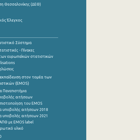
ση Θεσσαλονίκης (ΔΕΘ)
κός Έλεγχος
τιστικό Σύστημα
ατιστικές - Πίνακες
των ευρωπαΪκών στατιστικών
lisations
ηλώσεις
εκπαίδευση στον τομέα των
ιστικών (EMOS)
α Πανεπιστήμια
ποβολής αιτήσεων
η πιστοποίηση του EMOS
α υποβολής αιτήσεων 2018
α υποβολής αιτήσεων 2021
ΑΠΘ με EMOS label
ρωτικό υλικό
0