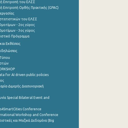
ή Επιτροπή του ΕΛΣΣ
ή Επιτροπή Ορθής Πρακτικής (GPAC)
εργασίας
στατιστικών του ΕΛΣΣ
μοτίμων - 2ος γύρος
μοτίμων - 3ος γύρος
τιστικό Πρόγραμμα
αι Εκθέσεις
Εκδηλώσεις
 Τύπου
ηστών
WORKSHOP
a for AI driven public policies
ρος
αρία-Διμερής Διασυνοριακή
νία Special Bilateral Event and
cs4SmartCities Conference
ernational Workshop and Conference
ιστικές και Μαζικά Δεδομένα (Big