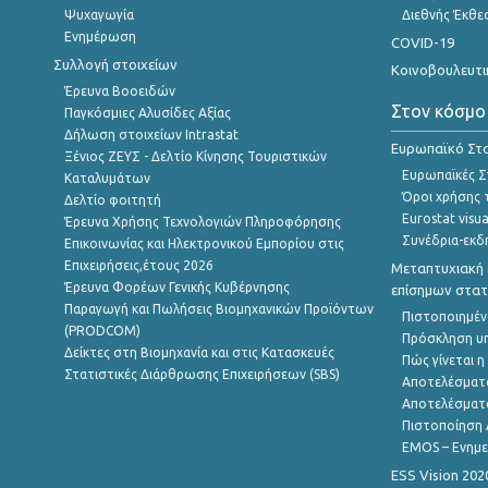
Ψυχαγωγία
Διεθνής Έκθε
Ενημέρωση
COVID-19
Συλλογή στοιχείων
Κοινοβουλευτι
Έρευνα Βοοειδών
Στον κόσμο
Παγκόσμιες Αλυσίδες Αξίας
Δήλωση στοιχείων Intrastat
Ευρωπαϊκό Στα
Ξένιος ΖΕΥΣ - Δελτίο Κίνησης Τουριστικών
Ευρωπαϊκές Στ
Καταλυμάτων
Όροι χρήσης 
Δελτίο φοιτητή
Eurostat visua
Έρευνα Χρήσης Τεχνολογιών Πληροφόρησης
Συνέδρια-εκδ
Επικοινωνίας και Ηλεκτρονικού Εμπορίου στις
Επιχειρήσεις,έτους 2026
Μεταπτυχιακή 
Έρευνα Φορέων Γενικής Κυβέρνησης
επίσημων στατ
Παραγωγή και Πωλήσεις Βιομηχανικών Προϊόντων
Πιστοποιημέν
(PRODCOM)
Πρόσκληση υ
Δείκτες στη Βιομηχανία και στις Κατασκευές
Πώς γίνεται 
Στατιστικές Διάρθρωσης Επιχειρήσεων (SBS)
Αποτελέσματ
Αποτελέσματ
Πιστοποίηση 
EMOS – Ενημε
ESS Vision 202