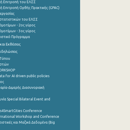
ή Επιτροπή του ΕΛΣΣ
ή Επιτροπή Ορθής Πρακτικής (GPAC)
εργασίας
στατιστικών του ΕΛΣΣ
μοτίμων - 2ος γύρος
μοτίμων - 3ος γύρος
τιστικό Πρόγραμμα
αι Εκθέσεις
Εκδηλώσεις
 Τύπου
ηστών
WORKSHOP
a for AI driven public policies
ρος
αρία-Διμερής Διασυνοριακή
νία Special Bilateral Event and
cs4SmartCities Conference
ernational Workshop and Conference
ιστικές και Μαζικά Δεδομένα (Big