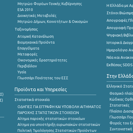
Μητρώο Φορέων Γενικής Κυβέρνησης
Η Ελλάδα με Α
ESA 2010
Στόχοι Βιώσιμ
Διοικητικές Μεταβολές
Απογραφές Πλη
Μητρώο Δήμων, Κοινοτήτων & Οικισμών
Απογραφή Πρ
Ταξινομήσεις
Ψηφιακή Βιβλι
Ατομική Κατανάλωση
Βιομηχανικά Προϊόντα
Ιστορικά Δια
Επαγγέλματα
Ημερολόγιο Α
Μεταφορές
Νέα και Ανακο
Οικονομικές δραστηριότητες
Εκθέσεις SDDS
Περιβάλλον
Υγεία
Στην Ελλάδ
Γλωσσάρι Ποιότητας του ΕΣΣ
Ελληνικό Στατ
Προϊόντα και Υπηρεσίες
Θεσμικό πλαί
Σ)
Στατιστικά στοιχεία
Κώδικας Ορθή
Σ)
Στατιστικές
ΟΔΗΓΙΕΣ ΓΙΑ ΕΓΓΡΑΦΗ ΚΑΙ ΥΠΟΒΟΛΗ ΑΙΤΗΜΑΤΟΣ
Πλαίσιο Διασ
ΠΑΡΟΧΗΣ ΣΤΑΤΙΣΤΙΚΩΝ ΣΤΟΙΧΕΙΩΝ
Γλωσσάρι Ποι
Αίτημα παροχής στατιστικών στοιχείων
Φορείς του 
Αίτημα για υποστήριξη ευρωπαϊκών στατιστικών
Συντονιστική
Πολιτική Τιμολόγησης Στατιστικών Προϊόντων