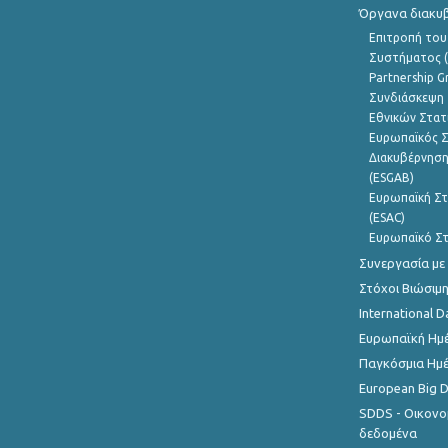
Όργανα διακυ
Επιτροπή του
Συστήματος (
Partnership G
Συνδιάσκεψη 
Εθνικών Στατ
Ευρωπαϊκός Σ
Διακυβέρνηση
(ESGAB)
Ευρωπαϊκή Στ
(ESAC)
Ευρωπαϊκό Στ
Συνεργασία με
Στόχοι Βιώσιμ
International D
Ευρωπαϊκή Ημέ
Παγκόσμια Ημέ
European Big 
SDDS - Οικονο
δεδομένα