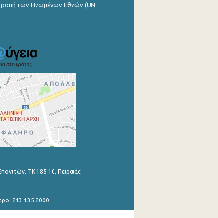
ιτροπή των Ηνωμένων Εθνών (UN
Επονιτών, ΤΚ 185 10, Πειραιάς
τρο: 213 135 2000