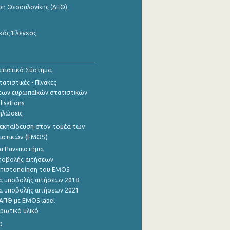
ση Θεσσαλονίκης (ΔΕΘ)
κός Έλεγχος
τιστικό Σύστημα
ατιστικές - Πίνακες
των ευρωπαΪκών στατιστικών
lisations
ηλώσεις
εκπαίδευση στον τομέα των
ιστικών (EMOS)
α Πανεπιστήμια
ποβολής αιτήσεων
η πιστοποίηση του EMOS
α υποβολής αιτήσεων 2018
α υποβολής αιτήσεων 2021
ΑΠΘ με EMOS label
ρωτικό υλικό
0