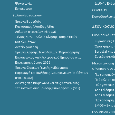
Ψυχαγωγία
Διεθνής Έκθε
Ενημέρωση
COVID-19
Συλλογή στοιχείων
Κοινοβουλευτι
Έρευνα Βοοειδών
Στον κόσμο
Παγκόσμιες Αλυσίδες Αξίας
Δήλωση στοιχείων Intrastat
Ευρωπαϊκό Στα
Ξένιος ΖΕΥΣ - Δελτίο Κίνησης Τουριστικών
Ευρωπαϊκές Στ
Καταλυμάτων
Όροι χρήσης 
Δελτίο φοιτητή
Eurostat visua
Έρευνα Χρήσης Τεχνολογιών Πληροφόρησης
Συνέδρια-εκδ
Επικοινωνίας και Ηλεκτρονικού Εμπορίου στις
Επιχειρήσεις,έτους 2026
Μεταπτυχιακή 
Έρευνα Φορέων Γενικής Κυβέρνησης
επίσημων στατ
Παραγωγή και Πωλήσεις Βιομηχανικών Προϊόντων
Πιστοποιημέν
(PRODCOM)
Πρόσκληση υ
Δείκτες στη Βιομηχανία και στις Κατασκευές
Πώς γίνεται 
Στατιστικές Διάρθρωσης Επιχειρήσεων (SBS)
Αποτελέσματ
Αποτελέσματ
Πιστοποίηση 
EMOS – Ενημε
ESS Vision 202