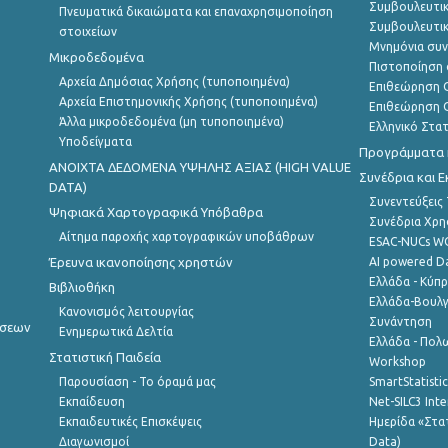
Συμβουλευτικ
Πνευματικά δικαιώματα και επαναχρησιμοποίηση
Συμβουλευτικ
στοιχείων
Μνημόνια συν
Μικροδεδομένα
Πιστοποίηση 
Αρχεία Δημόσιας Χρήσης (τυποποιημένα)
Επιθεώρηση Ο
Αρχεία Επιστημονικής Χρήσης (τυποποιημένα)
Επιθεώρηση Ο
Άλλα μικροδεδομένα (μη τυποποιημένα)
Ελληνικό Στα
Υποδείγματα
Προγράμματα κ
ANOIXTA ΔΕΔΟΜΕΝΑ ΥΨΗΛΗΣ ΑΞΙΑΣ (HIGH VALUE
Συνέδρια και 
DATA)
Συνεντεύξεις
Ψηφιακά Χαρτογραφικά Υπόβαθρα
Συνέδρια Χρ
Αίτημα παροχής χαρτογραφικών υποβάθρων
ESAC-NUCs 
Έρευνα ικανοποίησης χρηστών
AI powered Dat
Ελλάδα - Κύπ
Βιβλιοθήκη
Ελλάδα-Βουλγ
Κανονισμός λειτουργίας
Συνάντηση
ήσεων
Ενημερωτικά Δελτία
Ελλάδα - Πολω
Στατιστική Παιδεία
Workshop
Παρουσίαση - Το όραμά μας
SmartStatisti
Εκπαίδευση
Net-SILC3 Int
Εκπαιδευτικές Επισκέψεις
Ημερίδα «Στατ
Διαγωνισμοί
Data)