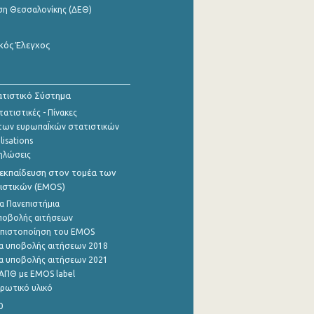
ση Θεσσαλονίκης (ΔΕΘ)
κός Έλεγχος
τιστικό Σύστημα
ατιστικές - Πίνακες
των ευρωπαΪκών στατιστικών
lisations
ηλώσεις
εκπαίδευση στον τομέα των
ιστικών (EMOS)
α Πανεπιστήμια
ποβολής αιτήσεων
η πιστοποίηση του EMOS
α υποβολής αιτήσεων 2018
α υποβολής αιτήσεων 2021
ΑΠΘ με EMOS label
ρωτικό υλικό
0