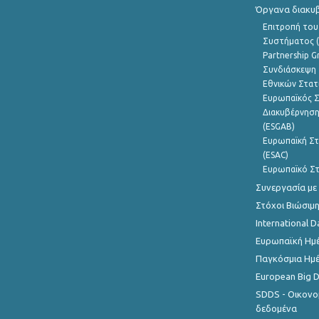
Όργανα διακυ
Επιτροπή του
Συστήματος (
Partnership G
Συνδιάσκεψη 
Εθνικών Στατ
Ευρωπαϊκός Σ
Διακυβέρνηση
(ESGAB)
Ευρωπαϊκή Στ
(ESAC)
Ευρωπαϊκό Στ
Συνεργασία με
Στόχοι Βιώσιμ
International D
Ευρωπαϊκή Ημέ
Παγκόσμια Ημέ
European Big 
SDDS - Οικονο
δεδομένα