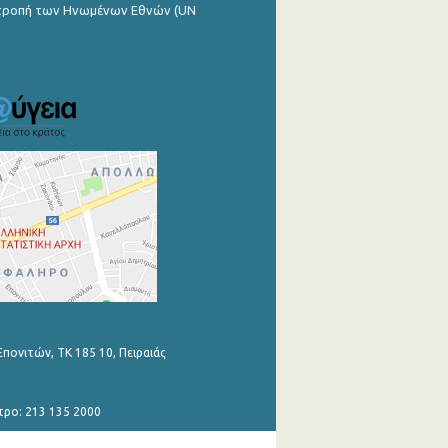
ιτροπή των Ηνωμένων Εθνών (UN
Επονιτών, ΤΚ 185 10, Πειραιάς
τρο: 213 135 2000