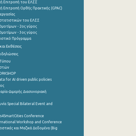
ή Επιτροπή του ΕΛΣΣ
ή Επιτροπή Ορθής Πρακτικής (GPAC)
εργασίας
στατιστικών του ΕΛΣΣ
μοτίμων - 2ος γύρος
μοτίμων - 3ος γύρος
τιστικό Πρόγραμμα
αι Εκθέσεις
Εκδηλώσεις
 Τύπου
ηστών
WORKSHOP
a for AI driven public policies
ρος
αρία-Διμερής Διασυνοριακή
νία Special Bilateral Event and
cs4SmartCities Conference
ernational Workshop and Conference
ιστικές και Μαζικά Δεδομένα (Big