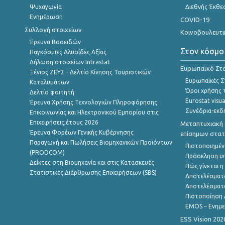
Ψυχαγωγία
Διεθνής Έκθε
Ενημέρωση
COVID-19
Συλλογή στοιχείων
Κοινοβουλευτι
Έρευνα Βοοειδών
Στον κόσμο
Παγκόσμιες Αλυσίδες Αξίας
Δήλωση στοιχείων Intrastat
Ευρωπαϊκό Στα
Ξένιος ΖΕΥΣ - Δελτίο Κίνησης Τουριστικών
Ευρωπαϊκές Στ
Καταλυμάτων
Όροι χρήσης 
Δελτίο φοιτητή
Eurostat visua
Έρευνα Χρήσης Τεχνολογιών Πληροφόρησης
Συνέδρια-εκδ
Επικοινωνίας και Ηλεκτρονικού Εμπορίου στις
Επιχειρήσεις,έτους 2026
Μεταπτυχιακή 
Έρευνα Φορέων Γενικής Κυβέρνησης
επίσημων στατ
Παραγωγή και Πωλήσεις Βιομηχανικών Προϊόντων
Πιστοποιημέν
(PRODCOM)
Πρόσκληση υ
Δείκτες στη Βιομηχανία και στις Κατασκευές
Πώς γίνεται 
Στατιστικές Διάρθρωσης Επιχειρήσεων (SBS)
Αποτελέσματ
Αποτελέσματ
Πιστοποίηση 
EMOS – Ενημε
ESS Vision 202