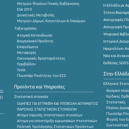
Μητρώο Φορέων Γενικής Κυβέρνησης
Η Ελλάδα με Α
ESA 2010
Στόχοι Βιώσιμ
Διοικητικές Μεταβολές
Απογραφές Πλη
Μητρώο Δήμων, Κοινοτήτων & Οικισμών
Απογραφή Πρ
Ταξινομήσεις
Ψηφιακή Βιβλι
Ατομική Κατανάλωση
Βιομηχανικά Προϊόντα
Ιστορικά Δια
Επαγγέλματα
Ημερολόγιο Α
Μεταφορές
Νέα και Ανακο
Οικονομικές δραστηριότητες
Εκθέσεις SDDS
Περιβάλλον
Υγεία
Στην Ελλάδ
Γλωσσάρι Ποιότητας του ΕΣΣ
Ελληνικό Στατ
Προϊόντα και Υπηρεσίες
Θεσμικό πλαί
Σ)
Στατιστικά στοιχεία
Κώδικας Ορθή
Σ)
Στατιστικές
ΟΔΗΓΙΕΣ ΓΙΑ ΕΓΓΡΑΦΗ ΚΑΙ ΥΠΟΒΟΛΗ ΑΙΤΗΜΑΤΟΣ
Πλαίσιο Διασ
ΠΑΡΟΧΗΣ ΣΤΑΤΙΣΤΙΚΩΝ ΣΤΟΙΧΕΙΩΝ
Γλωσσάρι Ποι
Αίτημα παροχής στατιστικών στοιχείων
Φορείς του 
Αίτημα για υποστήριξη ευρωπαϊκών στατιστικών
Συντονιστική
Πολιτική Τιμολόγησης Στατιστικών Προϊόντων