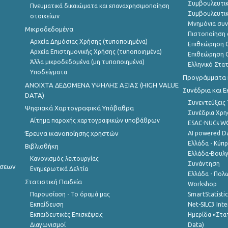
Συμβουλευτικ
Πνευματικά δικαιώματα και επαναχρησιμοποίηση
Συμβουλευτικ
στοιχείων
Μνημόνια συν
Μικροδεδομένα
Πιστοποίηση 
Αρχεία Δημόσιας Χρήσης (τυποποιημένα)
Επιθεώρηση Ο
Αρχεία Επιστημονικής Χρήσης (τυποποιημένα)
Επιθεώρηση Ο
Άλλα μικροδεδομένα (μη τυποποιημένα)
Ελληνικό Στα
Υποδείγματα
Προγράμματα κ
ANOIXTA ΔΕΔΟΜΕΝΑ ΥΨΗΛΗΣ ΑΞΙΑΣ (HIGH VALUE
Συνέδρια και 
DATA)
Συνεντεύξεις
Ψηφιακά Χαρτογραφικά Υπόβαθρα
Συνέδρια Χρ
Αίτημα παροχής χαρτογραφικών υποβάθρων
ESAC-NUCs 
Έρευνα ικανοποίησης χρηστών
AI powered Dat
Ελλάδα - Κύπ
Βιβλιοθήκη
Ελλάδα-Βουλγ
Κανονισμός λειτουργίας
Συνάντηση
ήσεων
Ενημερωτικά Δελτία
Ελλάδα - Πολω
Στατιστική Παιδεία
Workshop
Παρουσίαση - Το όραμά μας
SmartStatisti
Εκπαίδευση
Net-SILC3 Int
Εκπαιδευτικές Επισκέψεις
Ημερίδα «Στατ
Διαγωνισμοί
Data)