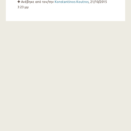
Ανέβηκε από τον/την
Konstantinos Koutros
, 21/10/2015
3:23 μμ