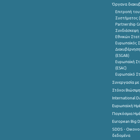
Όργανα διακυ
Επιτροπή του
Συστήματος (
Partnership G
Συνδιάσκεψη 
Εθνικών Στατ
Ευρωπαϊκός Σ
Διακυβέρνηση
(ESGAB)
Ευρωπαϊκή Στ
(ESAC)
Ευρωπαϊκό Στ
Συνεργασία με
Στόχοι Βιώσιμ
International D
Ευρωπαϊκή Ημέ
Παγκόσμια Ημέ
European Big 
SDDS - Οικονο
δεδομένα