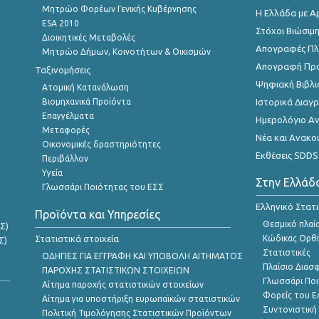
Μητρώο Φορέων Γενικής Κυβέρνησης
Η Ελλάδα με Α
ESA 2010
Στόχοι Βιώσιμ
Διοικητικές Μεταβολές
Απογραφές Πλη
Μητρώο Δήμων, Κοινοτήτων & Οικισμών
Απογραφή Πρ
Ταξινομήσεις
Ψηφιακή Βιβλι
Ατομική Κατανάλωση
Βιομηχανικά Προϊόντα
Ιστορικά Δια
Επαγγέλματα
Ημερολόγιο Α
Μεταφορές
Νέα και Ανακο
Οικονομικές δραστηριότητες
Εκθέσεις SDDS
Περιβάλλον
Υγεία
Στην Ελλάδ
Γλωσσάρι Ποιότητας του ΕΣΣ
Ελληνικό Στατ
Προϊόντα και Υπηρεσίες
Θεσμικό πλαί
Σ)
Στατιστικά στοιχεία
Κώδικας Ορθή
Σ)
Στατιστικές
ΟΔΗΓΙΕΣ ΓΙΑ ΕΓΓΡΑΦΗ ΚΑΙ ΥΠΟΒΟΛΗ ΑΙΤΗΜΑΤΟΣ
Πλαίσιο Διασ
ΠΑΡΟΧΗΣ ΣΤΑΤΙΣΤΙΚΩΝ ΣΤΟΙΧΕΙΩΝ
Γλωσσάρι Ποι
Αίτημα παροχής στατιστικών στοιχείων
Φορείς του 
Αίτημα για υποστήριξη ευρωπαϊκών στατιστικών
Συντονιστική
Πολιτική Τιμολόγησης Στατιστικών Προϊόντων