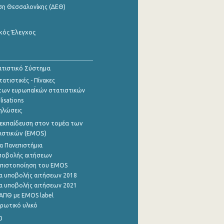
ση Θεσσαλονίκης (ΔΕΘ)
κός Έλεγχος
τιστικό Σύστημα
ατιστικές - Πίνακες
των ευρωπαΪκών στατιστικών
lisations
ηλώσεις
εκπαίδευση στον τομέα των
ιστικών (EMOS)
α Πανεπιστήμια
ποβολής αιτήσεων
η πιστοποίηση του EMOS
α υποβολής αιτήσεων 2018
α υποβολής αιτήσεων 2021
ΑΠΘ με EMOS label
ρωτικό υλικό
0