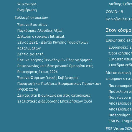
Ψυχαγωγία
Διεθνής Έκθε
Ενημέρωση
COVID-19
Συλλογή στοιχείων
Κοινοβουλευτι
Έρευνα Βοοειδών
Στον κόσμο
Παγκόσμιες Αλυσίδες Αξίας
Δήλωση στοιχείων Intrastat
Ευρωπαϊκό Στα
Ξένιος ΖΕΥΣ - Δελτίο Κίνησης Τουριστικών
Ευρωπαϊκές Στ
Καταλυμάτων
Όροι χρήσης 
Δελτίο φοιτητή
Eurostat visua
Έρευνα Χρήσης Τεχνολογιών Πληροφόρησης
Συνέδρια-εκδ
Επικοινωνίας και Ηλεκτρονικού Εμπορίου στις
Επιχειρήσεις,έτους 2026
Μεταπτυχιακή 
Έρευνα Φορέων Γενικής Κυβέρνησης
επίσημων στατ
Παραγωγή και Πωλήσεις Βιομηχανικών Προϊόντων
Πιστοποιημέν
(PRODCOM)
Πρόσκληση υ
Δείκτες στη Βιομηχανία και στις Κατασκευές
Πώς γίνεται 
Στατιστικές Διάρθρωσης Επιχειρήσεων (SBS)
Αποτελέσματ
Αποτελέσματ
Πιστοποίηση 
EMOS – Ενημε
ESS Vision 202