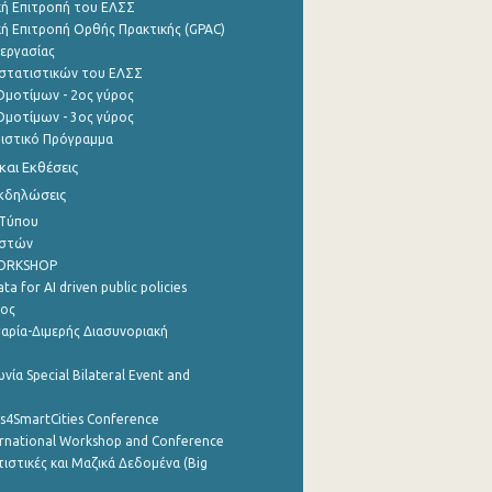
ή Επιτροπή του ΕΛΣΣ
ή Επιτροπή Ορθής Πρακτικής (GPAC)
εργασίας
στατιστικών του ΕΛΣΣ
μοτίμων - 2ος γύρος
μοτίμων - 3ος γύρος
τιστικό Πρόγραμμα
αι Εκθέσεις
Εκδηλώσεις
 Τύπου
ηστών
WORKSHOP
a for AI driven public policies
ρος
αρία-Διμερής Διασυνοριακή
νία Special Bilateral Event and
cs4SmartCities Conference
ernational Workshop and Conference
ιστικές και Μαζικά Δεδομένα (Big