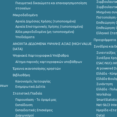
Συμβουλευτικ
Πνευματικά δικαιώματα και επαναχρησιμοποίηση
Συμβουλευτικ
στοιχείων
Μνημόνια συν
Μικροδεδομένα
Πιστοποίηση 
Αρχεία Δημόσιας Χρήσης (τυποποιημένα)
Επιθεώρηση Ο
Αρχεία Επιστημονικής Χρήσης (τυποποιημένα)
Επιθεώρηση Ο
Άλλα μικροδεδομένα (μη τυποποιημένα)
Ελληνικό Στα
Υποδείγματα
Προγράμματα κ
ANOIXTA ΔΕΔΟΜΕΝΑ ΥΨΗΛΗΣ ΑΞΙΑΣ (HIGH VALUE
Συνέδρια και 
DATA)
Συνεντεύξεις
Ψηφιακά Χαρτογραφικά Υπόβαθρα
Συνέδρια Χρ
Αίτημα παροχής χαρτογραφικών υποβάθρων
ESAC-NUCs 
Έρευνα ικανοποίησης χρηστών
AI powered Dat
Ελλάδα - Κύπ
Βιβλιοθήκη
Ελλάδα-Βουλγ
Κανονισμός λειτουργίας
Συνάντηση
ήσεων
Ενημερωτικά Δελτία
Ελλάδα - Πολω
Στατιστική Παιδεία
Workshop
Παρουσίαση - Το όραμά μας
SmartStatisti
Εκπαίδευση
Net-SILC3 Int
Εκπαιδευτικές Επισκέψεις
Ημερίδα «Στατ
Διαγωνισμοί
Data)