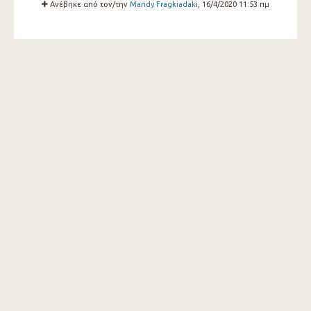
Ανέβηκε από τον/την
Mandy Fragkiadaki
, 16/4/2020 11:53 πμ